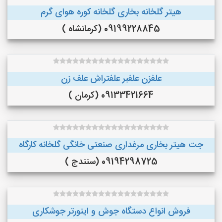
هیتر گلخانه بخاری گلخانه کوره هوای گرم
09199228845 (کرمانشاه )
علفزن علفبر علفتراش علف زن
09133421664 (کرمان )
جت هیتر بخاری مرغداری صنعتی خانگی گلخانه کارگاه
09194298725 (سنندج )
فروش انواع دستگاه جوش و اینورتر جوشکاری