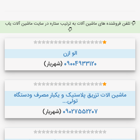
تلفن فروشنده های ماشین آلات به ترتیب ستاره در سایت ماشین آلات یاب
الو ازن
09004933120
(شهریار)
ماشین الات تزریق پلاستیک و یکبار مصرف ودستگاه
تولی...
09027552207
(شهریار)