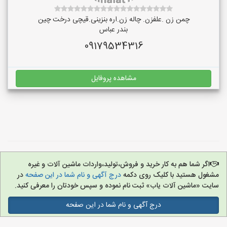
چمن زن .علفزن. چاله زن.اره بنزینی.قیچی درخت چین
بندر عباس
09179534316
مشاهده پروفایل
اگر شما هم به کار خرید و فروش،تولید،واردات ماشین آلات و غیره
مشغول هستید با کلیک روی دکمه
درج آگهی و نام شما در این صفحه
در
سایت «ماشین آلات یاب» ثبت نام نموده و سپس خودتان را معرفی کنید.
درج آگهی و نام شما در این صفحه