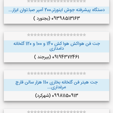
دستگاه پیشرفته جوش اینورتر.200 آمپر صبا.توان ابزار...
09398513163 (بجنورد )
جت فن هواکش هوا کش 140 و 100 و 120 گلخانه
دامداری
09194372461 (بیرجند )
جت هیتر فن گلخانه بخاری 110 هزار سالن قارچ
مرغداری...
09981150913 (شهرکرد)