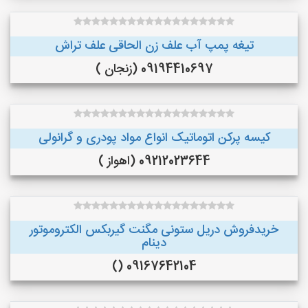
تیغه پمپ آب علف زن الحاقی علف تراش
09194410697 (زنجان )
کیسه پرکن اتوماتیک انواع مواد پودری و گرانولی
09212023644 (اهواز )
خریدفروش دریل ستونی مگنت گیربکس الکتروموتور
دینام
09167642104 ()