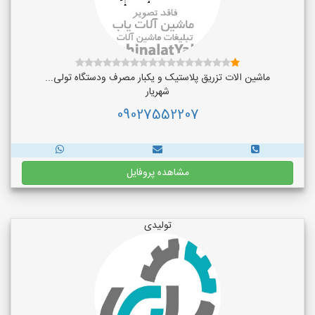
ماشین الات تزریق پلاستیک و یکبار مصرف ودستگاه تولی...
شهریار
09027552207
مشاهده پروفایل
تولیدی