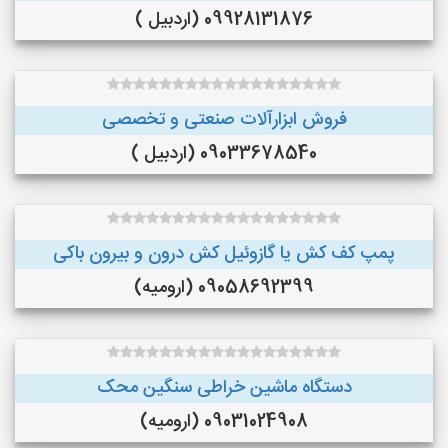
09928131876 (اردبیل )
فروش ابزارآلات صنعتی و تخصصی
09033678540 (اردبیل )
پمپ کف کش یا گازوئیل کش درون و بیرون باکی
09058692399 (ارومیه)
دستگاه ماشین خراطی سنگین محک
09031024908 (ارومیه)