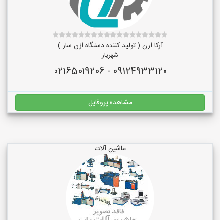
آرکا ازن ( تولید کننده دستگاه ازن ساز )
شهریار
09124933120 - 02165019206
مشاهده پروفایل
ماشین آلات