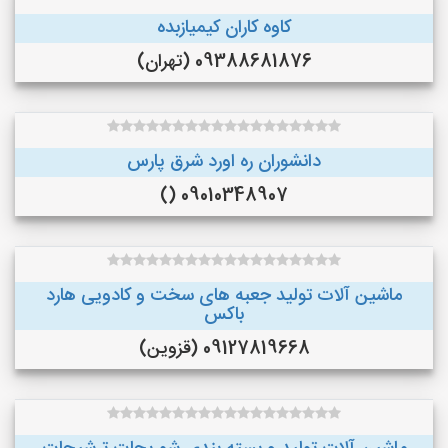
کاوه کاران کیمیازبده
09388681876 (تهران)
دانشوران ره اورد شرق پارس
09010348907 ()
ماشین آلات تولید جعبه های سخت و کادویی هارد
باکس
09127819668 (قزوین)