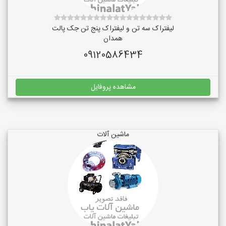
لیفتراک سه تن و لیفتراک پنج تن جک پالت
همدان
09120586434
مشاهده پروفایل
ماشین آلات