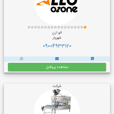
الو ازن
شهریار
09004933120
مشاهده پروفایل
شرکت