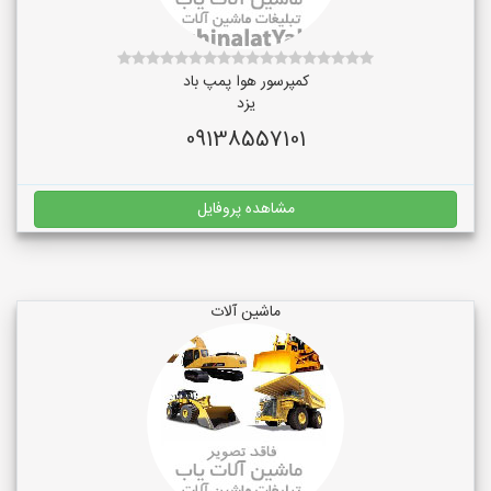
کمپرسور هوا پمپ باد
یزد
09138557101
مشاهده پروفایل
ماشین آلات