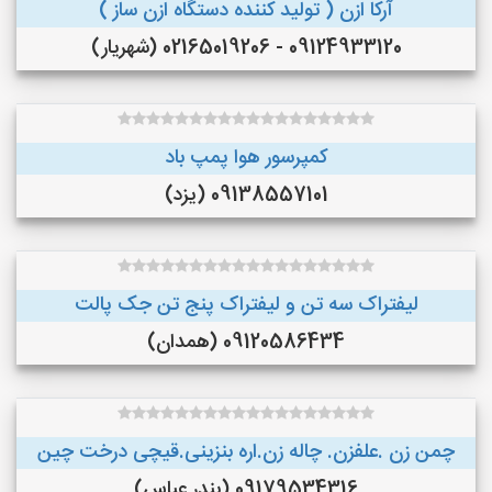
آرکا ازن ( تولید کننده دستگاه ازن ساز )
09124933120 - 02165019206 (شهریار)
کمپرسور هوا پمپ باد
09138557101 (یزد)
لیفتراک سه تن و لیفتراک پنج تن جک پالت
09120586434 (همدان)
چمن زن .علفزن. چاله زن.اره بنزینی.قیچی درخت چین
09179534316 (بندر عباس)