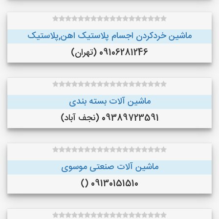
ماشین خردکردن اجسام پلاستیک اهن,پلاستیک
09106281246 (تهران)
ماشین آلات بسته بندی
09389723591 (نجف‌ آباد)
ماشین آلات صنعتی موسوی
09130151510 ()