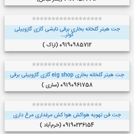
جت هیتر گلخانه بخاری برقی تابشی گازی گازوییلی
کولر...
09190985712 (اراک )
جت هیتر گلخانه بخاری eig shop گازی گازوییلی برقی
09190961758 (ساری )
جت فن تهویه هواکش هوا کش مرغداری مرغ داری
09190236154 (خرم‌آباد )