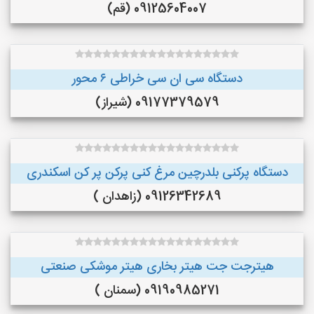
09125604007 (قم)
دستگاه سی ان سی خراطی ۶ محور
09177379579 (شیراز)
دستگاه پرکنی بلدرچین مرغ کنی پرکن پر کن اسکندری
09126342689 (زاهدان )
هیترجت جت هیتر بخاری هیتر موشکی صنعتی
09190985271 (سمنان )