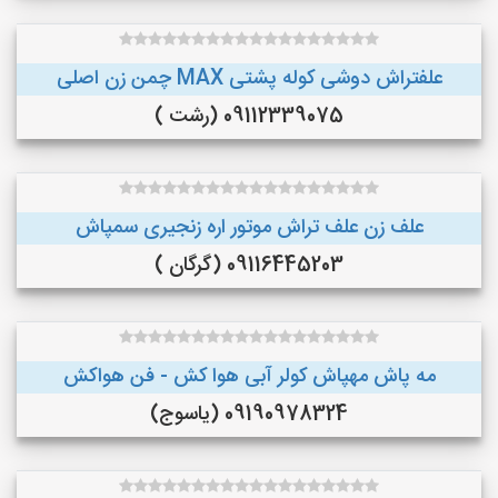
علفتراش دوشی کوله پشتی MAX چمن زن اصلی
09112339075 (رشت )
علف زن علف تراش موتور اره زنجیری سمپاش
09116445203 (گرگان )
مه پاش مهپاش کولر آبی هوا کش - فن هواکش
09190978324 (یاسوج)