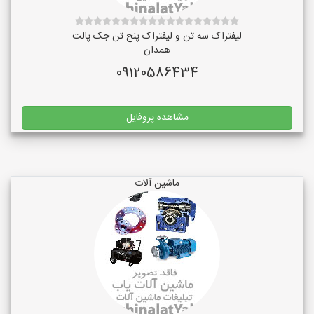
لیفتراک سه تن و لیفتراک پنج تن جک پالت
همدان
09120586434
مشاهده پروفایل
ماشین آلات