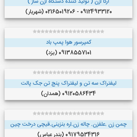
آرکا ازن ( تولید کننده دستگاه ازن ساز )
09124933120 - 02165019206 (شهریار)
کمپرسور هوا پمپ باد
09138557101 (یزد)
لیفتراک سه تن و لیفتراک پنج تن جک پالت
09120586434 (همدان)
چمن زن .علفزن. چاله زن.اره بنزینی.قیچی درخت چین
09179534316 (بندر عباس)