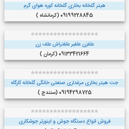
هیتر گلخانه بخاری گلخانه کوره هوای گرم
09199228845 (کرمانشاه )
علفزن علفبر علفتراش علف زن
09133421664 (کرمان )
جت هیتر بخاری مرغداری صنعتی خانگی گلخانه کارگاه
09194298725 (سنندج )
فروش انواع دستگاه جوش و اینورتر جوشکاری