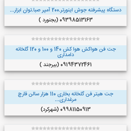
دستگاه پیشرفته جوش اینورتر.200 آمپر صبا.توان ابزار...
09398513163 (بجنورد )
جت فن هواکش هوا کش 140 و 100 و 120 گلخانه
دامداری
09194372461 (بیرجند )
جت هیتر فن گلخانه بخاری 110 هزار سالن قارچ
مرغداری...
09981150913 (شهرکرد)