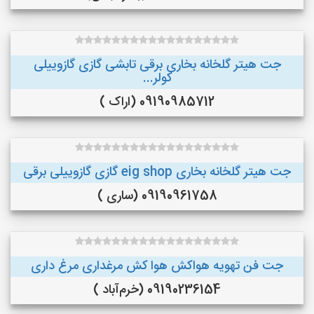
جت هیتر گلخانه بخاری برقی تابشی گازی گازوییلی
کولر...
09190985712 (اراک )
جت هیتر گلخانه بخاری eig shop گازی گازوییلی برقی
09190961758 (ساری )
جت فن تهویه هواکش هوا کش مرغداری مرغ داری
09190236154 (خرم‌آباد )