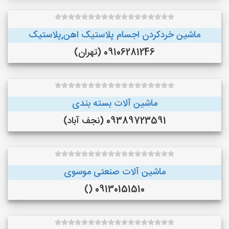
ماشین خردکردن اجسام پلاستیک اهن,پلاستیک
09106281246 (تهران)
ماشین آلات بسته بندی
09389723591 (نجف‌ آباد)
ماشین آلات صنعتی موسوی
09130151510 ()