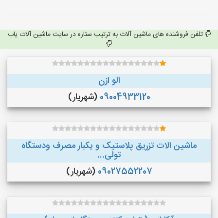
تلفن فروشنده های ماشین آلات به ترتیب ستاره در سایت ماشین آلات یاب
الو ازن
09004933120
(شهریار)
ماشین الات تزریق پلاستیک و یکبار مصرف ودستگاه
تولی...
09027552207
(شهریار)