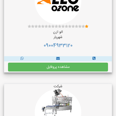
الو ازن
شهریار
09004933120
مشاهده پروفایل
شرکت