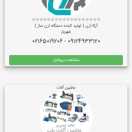
آرکا ازن ( تولید کننده دستگاه ازن ساز )
شهریار
09124933120 - 02165019206
مشاهده پروفایل
ماشین آلات