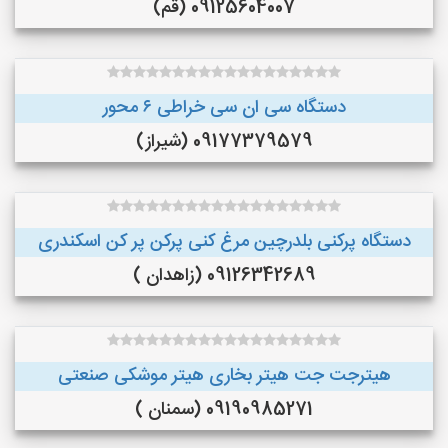
09125604007 (قم)
دستگاه سی ان سی خراطی ۶ محور
09177379579 (شیراز)
دستگاه پرکنی بلدرچین مرغ کنی پرکن پر کن اسکندری
09126342689 (زاهدان )
هیترجت جت هیتر بخاری هیتر موشکی صنعتی
09190985271 (سمنان )