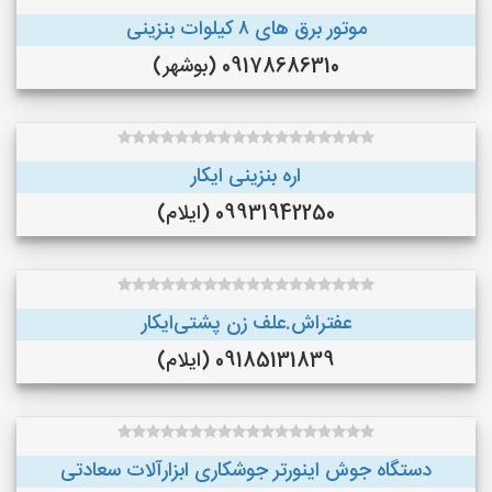
موتور برق های ٨ کیلوات بنزینی
09178686310 (بوشهر)
اره بنزینی ایکار
09931942250 (ایلام)
عفتراش.علف زن پشتی‌ایکار
09185131839 (ایلام)
دستگاه جوش اینورتر جوشکاری ابزارآلات سعادتی