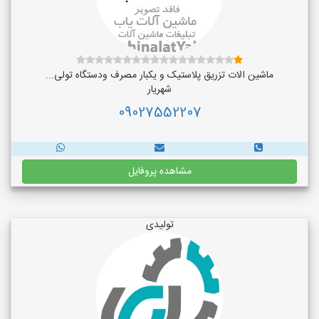
ماشین الات تزریق پلاستیک و یکبار مصرف ودستگاه تولی...
شهریار
09027552207
مشاهده پروفایل
تولیدی