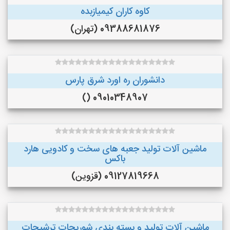
کاوه کاران کیمیازبده
09388681876 (تهران)
دانشوران ره اورد شرق پارس
09010348907 ()
ماشین آلات تولید جعبه های سخت و کادویی هارد
باکس
09127819668 (قزوین)
ماشین آلات توليد و بسته بندي شوريجات ترشيجات