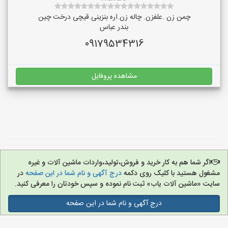
چمن زن .علفزن. چاله زن.اره بنزینی.قیچی درخت چین
بندر عباس
09179534316
مشاهده پروفایل
اگر شما هم به کار خرید و فروش،تولید،واردات ماشین آلات و غیره
مشغول هستید با کلیک روی دکمه
درج آگهی و نام شما در این صفحه
در
سایت «ماشین آلات یاب» ثبت نام نموده و سپس خودتان را معرفی کنید.
درج آگهی و نام شما در این صفحه