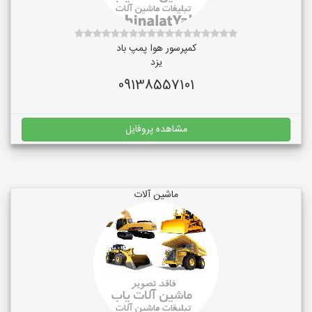
کمپرسور هوا پمپ باد
یزد
09138557101
مشاهده پروفایل
ماشین آلات