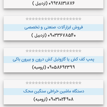
09928131876 (اردبیل )
فروش ابزارآلات صنعتی و تخصصی
09033678540 (اردبیل )
پمپ کف کش یا گازوئیل کش درون و بیرون باکی
09058692399 (ارومیه)
دستگاه ماشین خراطی سنگین محک
09031024908 (ارومیه)