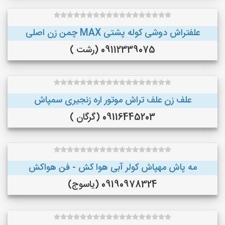
علفتراش دوشی کوله پشتی MAX چمن زن اصلی
09112339075 (رشت )
علف زن علف تراش موتور اره زنجیری سمپاش
09116445203 (گرگان )
مه پاش مهپاش کولر آبی هوا کش - فن هواکش
09190978324 (یاسوج)