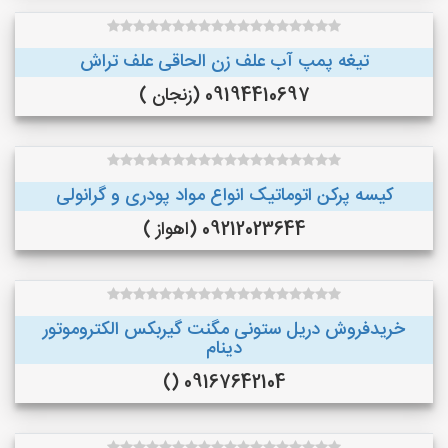
تیغه پمپ آب علف زن الحاقی علف تراش
09194410697 (زنجان )
کیسه پرکن اتوماتیک انواع مواد پودری و گرانولی
09212023644 (اهواز )
خریدفروش دریل ستونی مگنت گیربکس الکتروموتور
دینام
09167642104 ()