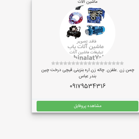
ماشین آلات
چمن زن .علفزن. چاله زن.اره بنزینی.قیچی درخت چین
بندر عباس
09179534316
مشاهده پروفایل