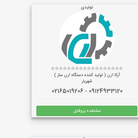
تولیدی
آرکا ازن ( تولید کننده دستگاه ازن ساز )
شهریار
09124933120 - 02165019206
مشاهده پروفایل