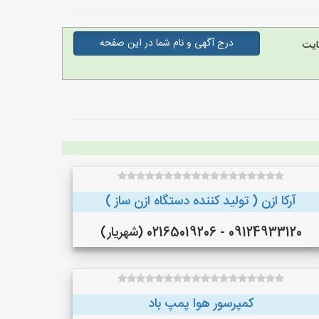
درج آگهی و نام شما در این صفحه
ایت
آرکا ازن ( تولید کننده دستگاه ازن ساز )
09124933120 - 02165019206 (شهریار)
کمپرسور هوا پمپ باد