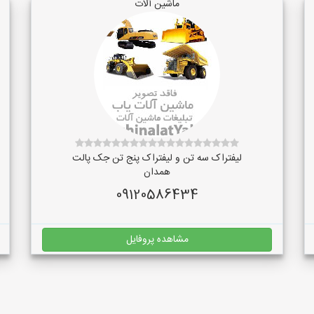
ماشین آلات
لیفتراک سه تن و لیفتراک پنج تن جک پالت
همدان
09120586434
مشاهده پروفایل