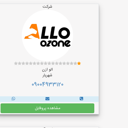
شرکت
الو ازن
شهریار
09004933120
مشاهده پروفایل