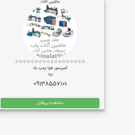
ماشین آلات
کمپرسور هوا پمپ باد
یزد
09138557101
مشاهده پروفایل