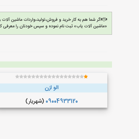
اگر شما هم به کار خرید و فروش،تولید،واردات ماشین آلات
«ماشین آلات یاب» ثبت نام نموده و سپس خودتان را معرفی کن
الو ازن
09004933120
(شهریار)