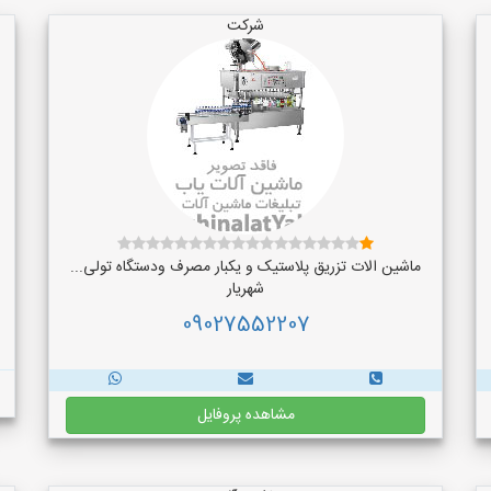
شرکت
ماشین الات تزریق پلاستیک و یکبار مصرف ودستگاه تولی...
شهریار
09027552207
مشاهده پروفایل