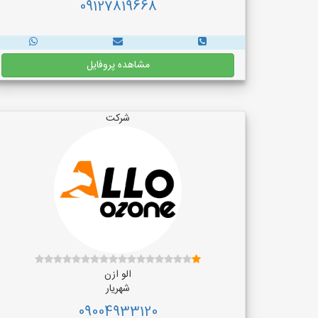
09127819668
مشاهده پروفایل
شرکت
الو ازن
شهریار
09004933120