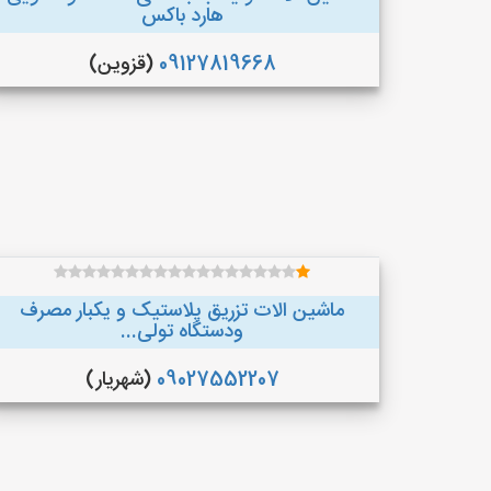
هارد باکس
09127819668
(قزوین)
ماشین الات تزریق پلاستیک و یکبار مصرف
ودستگاه تولی...
09027552207
(شهریار)