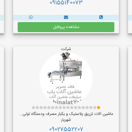
09155140073
مشاهده پروفایل
شرکت
ماشین الات تزریق پلاستیک و یکبار مصرف ودستگاه تولی...
شهریار
09027552207