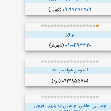
09197373509
(تهران)
الو ازن
09004933120
(شهریار)
کمپرسور هوا پمپ باد
09138557101 (یزد)
چمن زن .علفزن. چاله زن.اره بنزینی.قیچی
درخت چین