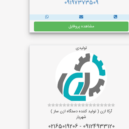
09197373509
مشاهده پروفایل
تولیدی
آرکا ازن ( تولید کننده دستگاه ازن ساز )
شهریار
09124933120 - 02165019206