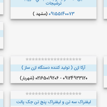
ترشيجات
09155140073
(مشهد )
آرکا ازن ( تولید کننده دستگاه ازن ساز )
09124933120 - 02165019206 (شهریار)
لیفتراک سه تن و لیفتراک پنج تن جک پالت