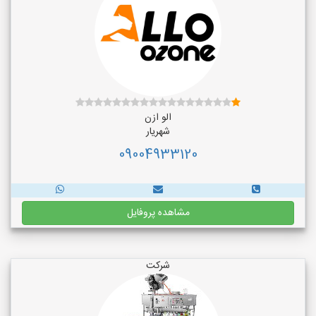
الو ازن
شهریار
09004933120
مشاهده پروفایل
شرکت