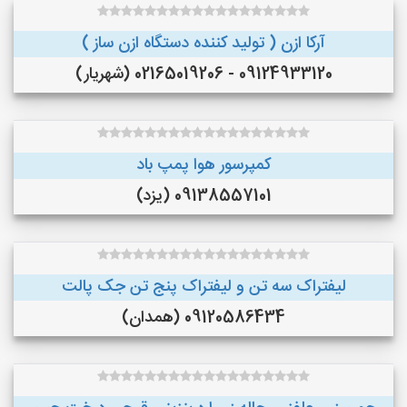
آرکا ازن ( تولید کننده دستگاه ازن ساز )
09124933120 - 02165019206 (شهریار)
کمپرسور هوا پمپ باد
09138557101 (یزد)
لیفتراک سه تن و لیفتراک پنج تن جک پالت
09120586434 (همدان)