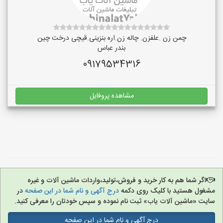
چمن زن .علفزن. چاله زن.اره بنزینی.قیچی درخت چین
بندر عباس
09179534316
مشاهده پروفایل
اگر شما هم به کار خرید و فروش،تولید،واردات ماشین آلات و غیره
مشغول هستید با کلیک روی دکمه
درج آگهی و نام شما در این صفحه
در
سایت «ماشین آلات یاب» ثبت نام نموده و سپس خودتان را معرفی کنید.
درج آگهی و نام شما در این صفحه