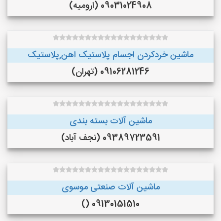
09031024908 (ارومیه)
ماشین خردکردن اجسام پلاستیک اهن,پلاستیک
09106281246 (تهران)
ماشین آلات بسته بندی
09389723591 (نجف‌ آباد)
ماشین آلات صنعتی موسوی
09130151510 ()