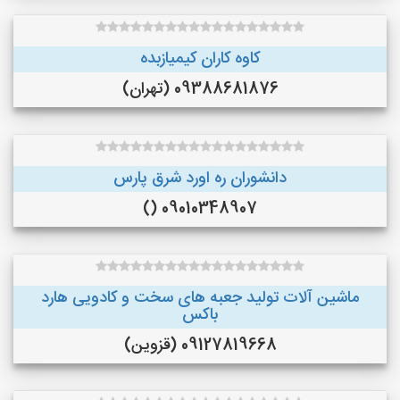
کاوه کاران کیمیازبده
09388681876 (تهران)
دانشوران ره اورد شرق پارس
09010348907 ()
ماشین آلات تولید جعبه های سخت و کادویی هارد
باکس
09127819668 (قزوین)