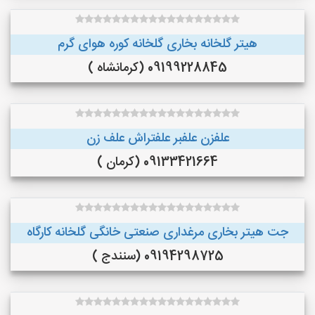
هیتر گلخانه بخاری گلخانه کوره هوای گرم
09199228845 (کرمانشاه )
علفزن علفبر علفتراش علف زن
09133421664 (کرمان )
جت هیتر بخاری مرغداری صنعتی خانگی گلخانه کارگاه
09194298725 (سنندج )