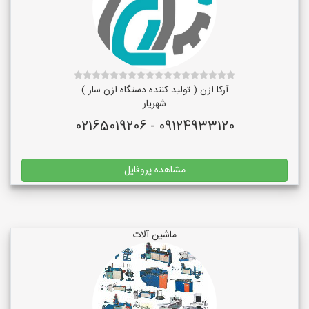
آرکا ازن ( تولید کننده دستگاه ازن ساز )
شهریار
09124933120 - 02165019206
مشاهده پروفایل
ماشین آلات