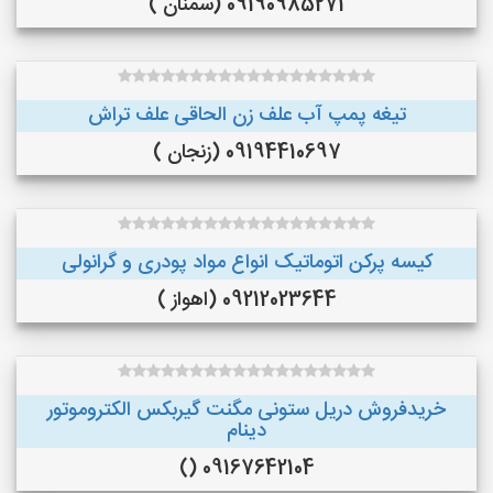
09190985271 (سمنان )
تیغه پمپ آب علف زن الحاقی علف تراش
09194410697 (زنجان )
کیسه پرکن اتوماتیک انواع مواد پودری و گرانولی
09212023644 (اهواز )
خریدفروش دریل ستونی مگنت گیربکس الکتروموتور
دینام
09167642104 ()