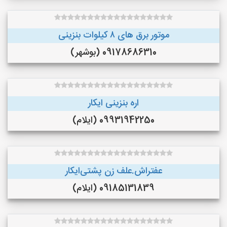
موتور برق های ٨ کیلوات بنزینی
09178686310 (بوشهر)
اره بنزینی ایکار
09931942250 (ایلام)
عفتراش.علف زن پشتی‌ایکار
09185131839 (ایلام)