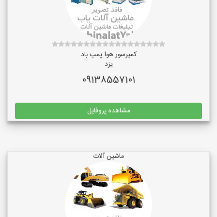
کمپرسور هوا پمپ باد
یزد
09138557101
مشاهده پروفایل
ماشین آلات