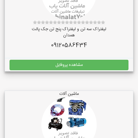
لیفتراک سه تن و لیفتراک پنج تن جک پالت
همدان
09120586434
مشاهده پروفایل
ماشین آلات