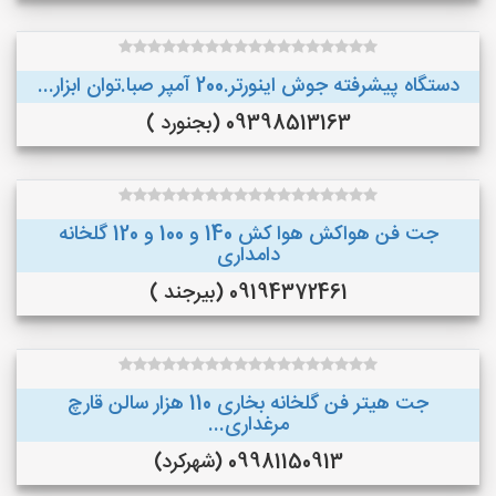
دستگاه پیشرفته جوش اینورتر.200 آمپر صبا.توان ابزار...
09398513163 (بجنورد )
جت فن هواکش هوا کش 140 و 100 و 120 گلخانه
دامداری
09194372461 (بیرجند )
جت هیتر فن گلخانه بخاری 110 هزار سالن قارچ
مرغداری...
09981150913 (شهرکرد)