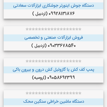
دستگاه جوش اینورتر جوشکاری ابزارآلات سعادتی
09928131876 (اردبیل )
فروش ابزارآلات صنعتی و تخصصی
09033678540 (اردبیل )
پمپ کف کش یا گازوئیل کش درون و بیرون باکی
09058692399 (ارومیه)
دستگاه ماشین خراطی سنگین محک