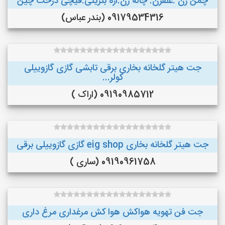
چمن زن .علفزن. چاله زن.اره بنزینی.قیچی درخت چین
09179534316 (بندر عباس)
جت هیتر گلخانه بخاری برقی تابشی گازی گازوییلی
کولر...
09190985712 (اراک )
جت هیتر گلخانه بخاری eig shop گازی گازوییلی برقی
09190961758 (ساری )
جت فن تهویه هواکش هوا کش مرغداری مرغ داری