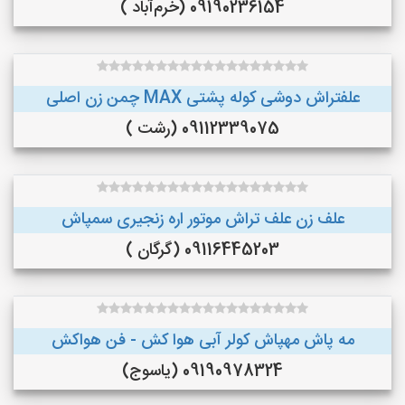
09190236154 (خرم‌آباد )
علفتراش دوشی کوله پشتی MAX چمن زن اصلی
09112339075 (رشت )
علف زن علف تراش موتور اره زنجیری سمپاش
09116445203 (گرگان )
مه پاش مهپاش کولر آبی هوا کش - فن هواکش
09190978324 (یاسوج)