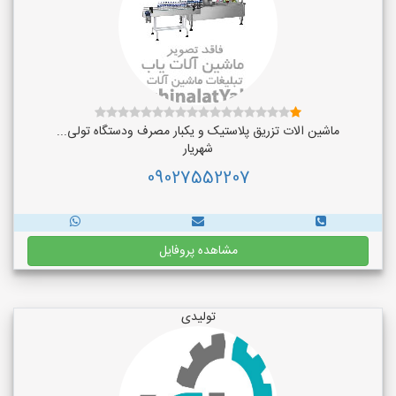
ماشین الات تزریق پلاستیک و یکبار مصرف ودستگاه تولی...
شهریار
09027552207
مشاهده پروفایل
تولیدی