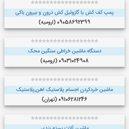
پمپ کف کش یا گازوئیل کش درون و بیرون باکی
09058692399 (ارومیه)
دستگاه ماشین خراطی سنگین محک
09031024908 (ارومیه)
ماشین خردکردن اجسام پلاستیک اهن,پلاستیک
09106281246 (تهران)
ماشین آلات بسته بندی