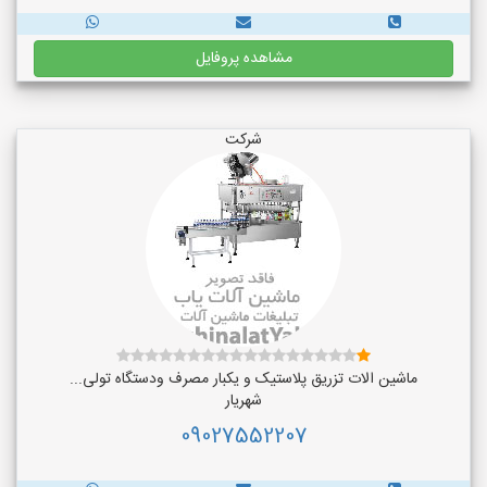
مشاهده پروفایل
شرکت
ماشین الات تزریق پلاستیک و یکبار مصرف ودستگاه تولی...
شهریار
09027552207