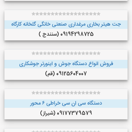
جت هیتر بخاری مرغداری صنعتی خانگی گلخانه کارگاه
09194298725 (سنندج )
فروش انواع دستگاه جوش و اینورتر جوشکاری
09125604007 (قم)
دستگاه سی ان سی خراطی ۶ محور
09177379579 (شیراز)