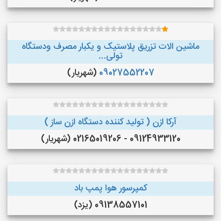
ماشین الات تزریق پلاستیک و یکبار مصرف ودستگاه
تولی...
09027552207
(شهریار)
آرکا ازن ( تولید کننده دستگاه ازن ساز )
09124933120 - 02165019206 (شهریار)
کمپرسور هوا پمپ باد
09138557101 (یزد)