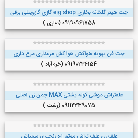
جت هیتر گلخانه بخاری eig shop گازی گازوییلی برقی
09190961758 (ساری )
جت فن تهویه هواکش هوا کش مرغداری مرغ داری
09190236154 (خرم‌آباد )
علفتراش دوشی کوله پشتی MAX چمن زن اصلی
09112339075 (رشت )
علف زن علف تراش موتور اره زنجیری سمپاش