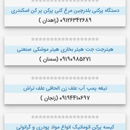
دستگاه پرکنی بلدرچین مرغ کنی پرکن پر کن اسکندری
09126342689 (زاهدان )
هیترجت جت هیتر بخاری هیتر موشکی صنعتی
09190985271 (سمنان )
تیغه پمپ آب علف زن الحاقی علف تراش
09194410697 (زنجان )
کیسه پرکن اتوماتیک انواع مواد پودری و گرانولی