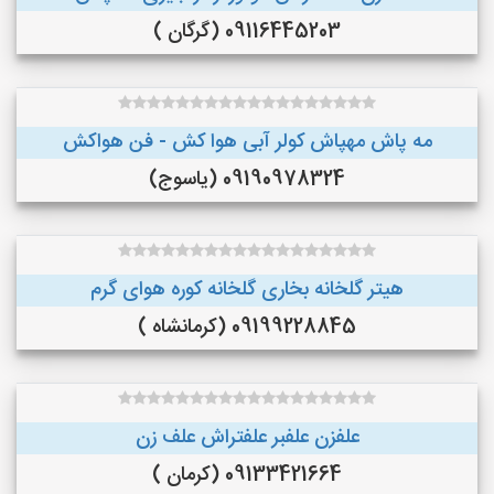
09116445203 (گرگان )
مه پاش مهپاش کولر آبی هوا کش - فن هواکش
09190978324 (یاسوج)
هیتر گلخانه بخاری گلخانه کوره هوای گرم
09199228845 (کرمانشاه )
علفزن علفبر علفتراش علف زن
09133421664 (کرمان )