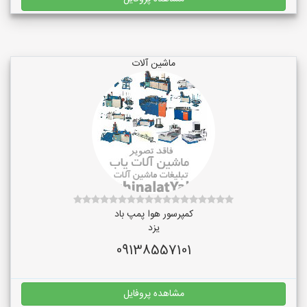
ماشین آلات
کمپرسور هوا پمپ باد
یزد
09138557101
مشاهده پروفایل