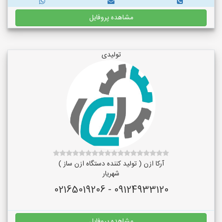
مشاهده پروفایل
تولیدی
آرکا ازن ( تولید کننده دستگاه ازن ساز )
شهریار
09124933120 - 02165019206
مشاهده پروفایل