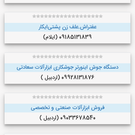
عفتراش.علف زن پشتی‌ایکار
09185131839 (ایلام)
دستگاه جوش اینورتر جوشکاری ابزارآلات سعادتی
09928131876 (اردبیل )
فروش ابزارآلات صنعتی و تخصصی
09033678540 (اردبیل )