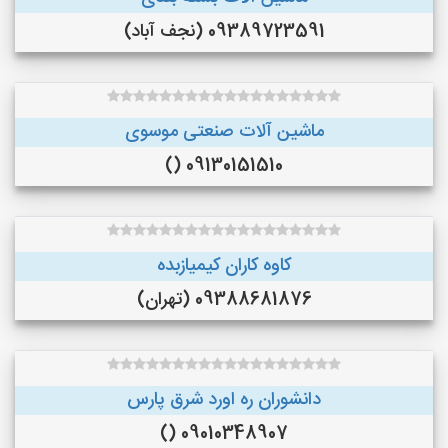
09389723591 (نجف‌ آباد)
ماشین آلات صنعتی موسوی
09130151510 ()
کاوه کاران کیمیازبده
09388681876 (تهران)
دانشوران ره اورد شرق پارس
09010348907 ()