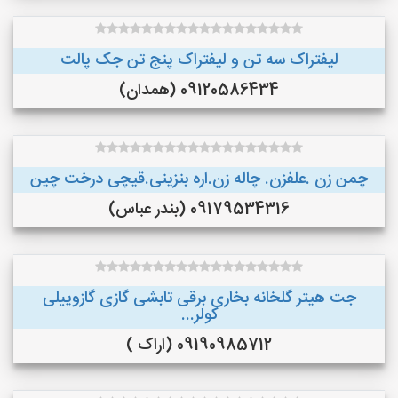
لیفتراک سه تن و لیفتراک پنج تن جک پالت
09120586434 (همدان)
چمن زن .علفزن. چاله زن.اره بنزینی.قیچی درخت چین
09179534316 (بندر عباس)
جت هیتر گلخانه بخاری برقی تابشی گازی گازوییلی
کولر...
09190985712 (اراک )