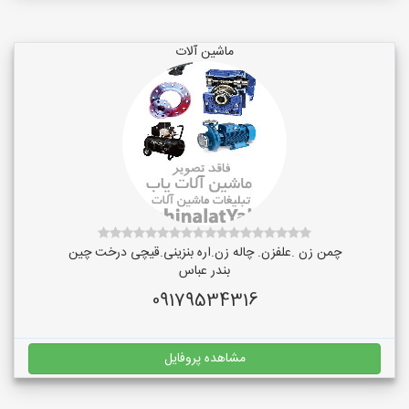
ماشین آلات
چمن زن .علفزن. چاله زن.اره بنزینی.قیچی درخت چین
بندر عباس
09179534316
مشاهده پروفایل