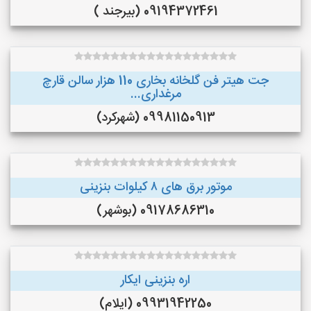
09194372461 (بیرجند )
جت هیتر فن گلخانه بخاری 110 هزار سالن قارچ
مرغداری...
09981150913 (شهرکرد)
موتور برق های ٨ کیلوات بنزینی
09178686310 (بوشهر)
اره بنزینی ایکار
09931942250 (ایلام)