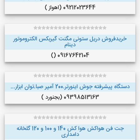
09212023644 (اهواز )
خریدفروش دریل ستونی مگنت گیربکس الکتروموتور
دینام
09167642104 ()
دستگاه پیشرفته جوش اینورتر.200 آمپر صبا.توان ابزار...
09398513163 (بجنورد )
جت فن هواکش هوا کش 140 و 100 و 120 گلخانه
دامداری