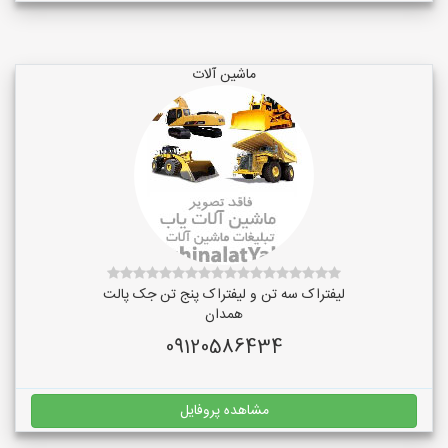
ماشین آلات
لیفتراک سه تن و لیفتراک پنج تن جک پالت
همدان
09120586434
مشاهده پروفایل