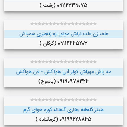
09112339075 (رشت )
علف زن علف تراش موتور اره زنجیری سمپاش
09116445203 (گرگان )
مه پاش مهپاش کولر آبی هوا کش - فن هواکش
09190978324 (یاسوج)
هیتر گلخانه بخاری گلخانه کوره هوای گرم
09199228845 (کرمانشاه )