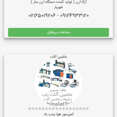
آرکا ازن ( تولید کننده دستگاه ازن ساز )
شهریار
09124933120 - 02165019206
مشاهده پروفایل
ماشین آلات
کمپرسور هوا پمپ باد