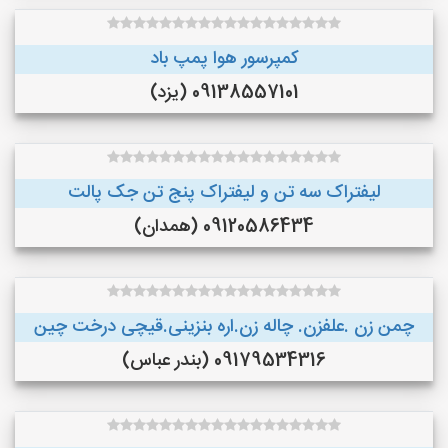
کمپرسور هوا پمپ باد
09138557101 (یزد)
لیفتراک سه تن و لیفتراک پنج تن جک پالت
09120586434 (همدان)
چمن زن .علفزن. چاله زن.اره بنزینی.قیچی درخت چین
09179534316 (بندر عباس)