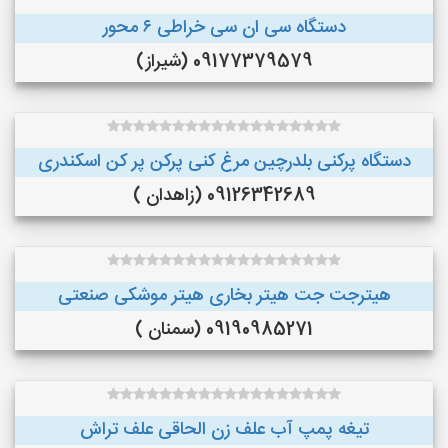
دستگاه سی ان سی خراطی ۶ محور
09177379579 (شیراز)
دستگاه پرکنی بلدرچین مرغ کنی پرکن پر کن اسکندری
09126342689 (زاهدان )
هیترجت جت هیتر بخاری هیتر موشکی صنعتی
09190985271 (سمنان )
تیغه پمپ آب علف زن الحاقی علف تراش