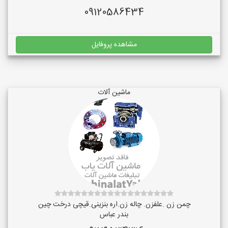
09120586434
مشاهده پروفایل
ماشین آلات
چمن زن .علفزن. چاله زن.اره بنزینی.قیچی درخت چین
بندر عباس