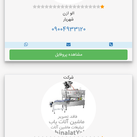
الو ازن
شهریار
09004933120
مشاهده پروفایل
شرکت