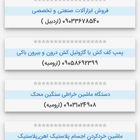
فروش ابزارآلات صنعتی و تخصصی
09033678540 (اردبیل )
پمپ کف کش یا گازوئیل کش درون و بیرون باکی
09058692399 (ارومیه)
دستگاه ماشین خراطی سنگین محک
09031024908 (ارومیه)
ماشین خردکردن اجسام پلاستیک اهن,پلاستیک