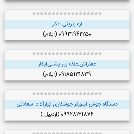
اره بنزینی ایکار
09931942250 (ایلام)
عفتراش.علف زن پشتی‌ایکار
09185131839 (ایلام)
دستگاه جوش اینورتر جوشکاری ابزارآلات سعادتی
09928131876 (اردبیل )