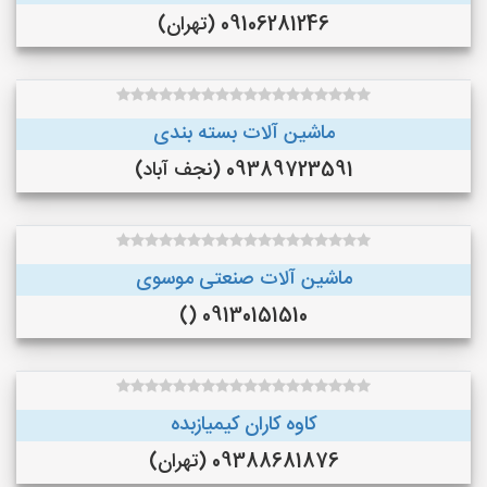
09106281246 (تهران)
ماشین آلات بسته بندی
09389723591 (نجف‌ آباد)
ماشین آلات صنعتی موسوی
09130151510 ()
کاوه کاران کیمیازبده
09388681876 (تهران)