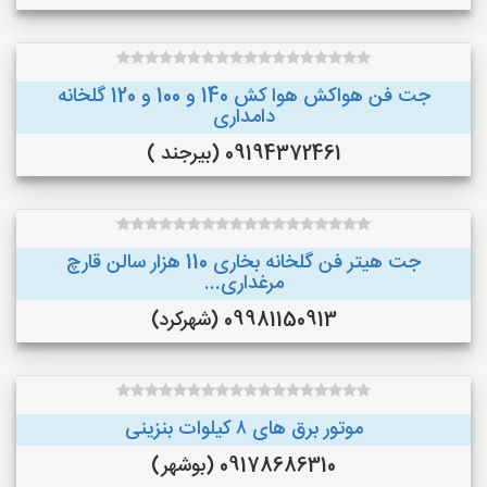
جت فن هواکش هوا کش 140 و 100 و 120 گلخانه
دامداری
09194372461 (بیرجند )
جت هیتر فن گلخانه بخاری 110 هزار سالن قارچ
مرغداری...
09981150913 (شهرکرد)
موتور برق های ٨ کیلوات بنزینی
09178686310 (بوشهر)