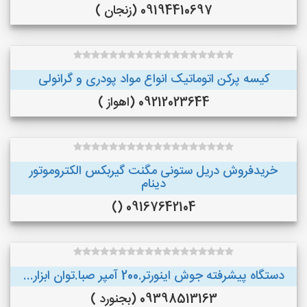
09194410697 (زنجان )
کیسه پرکن اتوماتیک انواع مواد پودری و گرانولی
09212023644 (اهواز )
خریدفروش دریل ستونی مگنت گیربکس الکتروموتور
دینام
09167642104 ()
دستگاه پیشرفته جوش اینورتر.200 آمپر صبا.توان ابزار...
09398513163 (بجنورد )