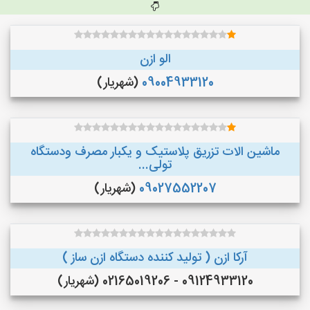
الو ازن
09004933120
(شهریار)
ماشین الات تزریق پلاستیک و یکبار مصرف ودستگاه
تولی...
09027552207
(شهریار)
آرکا ازن ( تولید کننده دستگاه ازن ساز )
09124933120 - 02165019206 (شهریار)