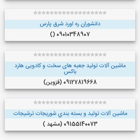
دانشوران ره اورد شرق پارس
09010348907 ()
ماشین آلات تولید جعبه های سخت و کادویی هارد
باکس
09127819668 (قزوین)
ماشین آلات توليد و بسته بندي شوريجات ترشيجات
09155140073 (مشهد )