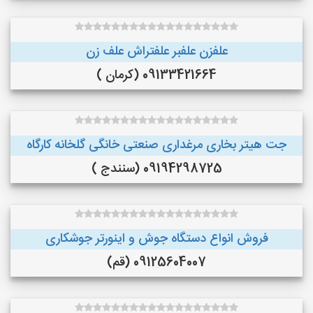
علفزن علفبر علفتراش علف زن
09133421664 (کرمان )
جت هیتر بخاری مرغداری صنعتی خانگی گلخانه کارگاه
09194298725 (سنندج )
فروش انواع دستگاه جوش و اینورتر جوشکاری
09125604007 (قم)