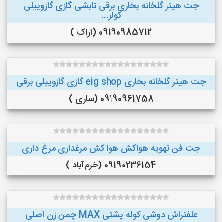
جت هیتر گلخانه بخاری برقی تابشی گازی گازوییلی
کولر...
09190985712 (اراک )
جت هیتر گلخانه بخاری eig shop گازی گازوییلی برقی
09190961758 (ساری )
جت فن تهویه هواکش هوا کش مرغداری مرغ داری
09190236154 (خرم‌آباد )
علفتراش دوشی کوله پشتی MAX چمن زن اصلی