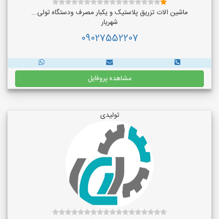
ماشین الات تزریق پلاستیک و یکبار مصرف ودستگاه تولی...
شهریار
09027552207
مشاهده پروفایل
تولیدی