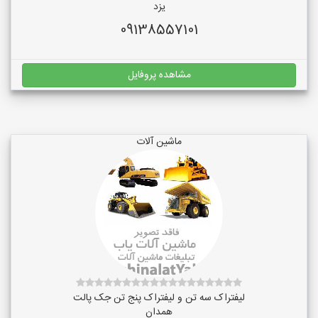
یزد
09138557101
مشاهده پروفایل
ماشین آلات
لیفتراک سه تن و لیفتراک پنج تن جک پالت
همدان