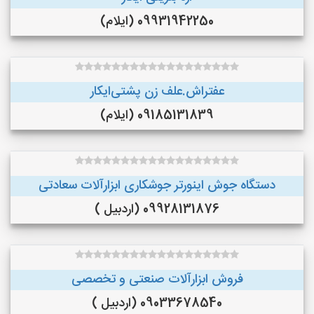
09931942250 (ایلام)
عفتراش.علف زن پشتی‌ایکار
09185131839 (ایلام)
دستگاه جوش اینورتر جوشکاری ابزارآلات سعادتی
09928131876 (اردبیل )
فروش ابزارآلات صنعتی و تخصصی
09033678540 (اردبیل )