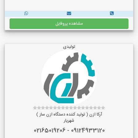
مشاهده پروفایل
تولیدی
آرکا ازن ( تولید کننده دستگاه ازن ساز )
شهریار
09124933120 - 02165019206