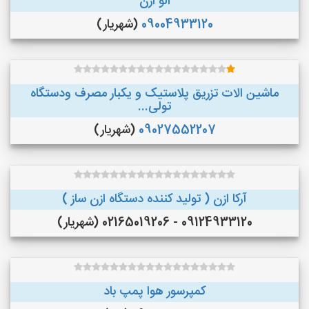
الو ازن
09004933120
(شهریار)
ماشین الات تزریق پلاستیک و یکبار مصرف ودستگاه
تولی...
09027552207
(شهریار)
آرکا ازن ( تولید کننده دستگاه ازن ساز )
09124933120 - 02165019206 (شهریار)
کمپرسور هوا پمپ باد