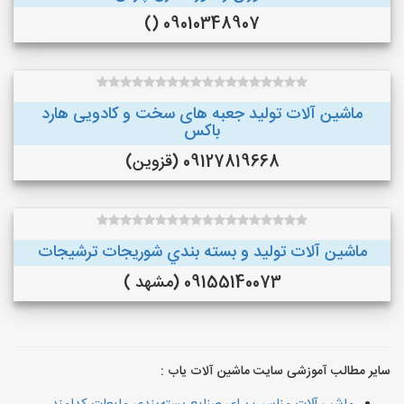
09010348907 ()
ماشین آلات تولید جعبه های سخت و کادویی هارد
باکس
09127819668 (قزوین)
ماشین آلات توليد و بسته بندي شوريجات ترشيجات
09155140073 (مشهد )
سایر مطالب آموزشی سایت ماشین آلات یاب :