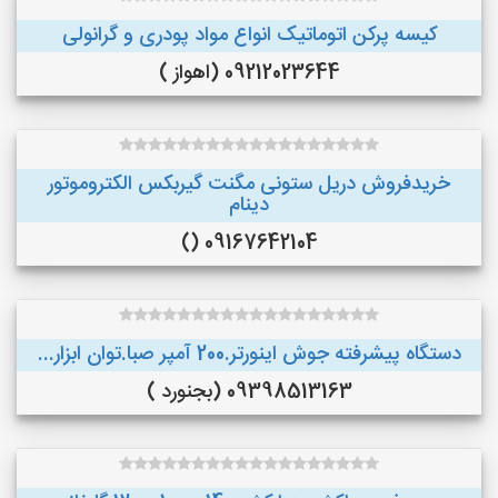
کیسه پرکن اتوماتیک انواع مواد پودری و گرانولی
09212023644 (اهواز )
خریدفروش دریل ستونی مگنت گیربکس الکتروموتور
دینام
09167642104 ()
دستگاه پیشرفته جوش اینورتر.200 آمپر صبا.توان ابزار...
09398513163 (بجنورد )