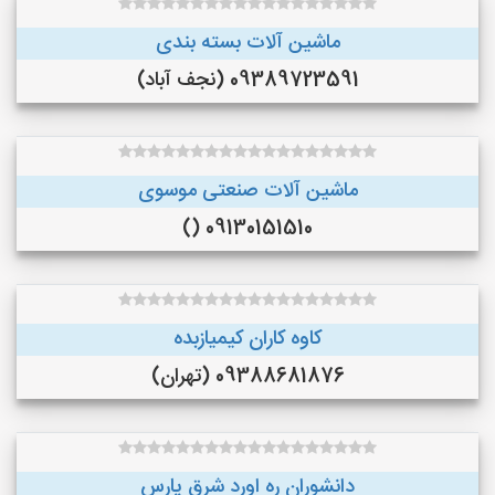
ماشین آلات بسته بندی
09389723591 (نجف‌ آباد)
ماشین آلات صنعتی موسوی
09130151510 ()
کاوه کاران کیمیازبده
09388681876 (تهران)
دانشوران ره اورد شرق پارس