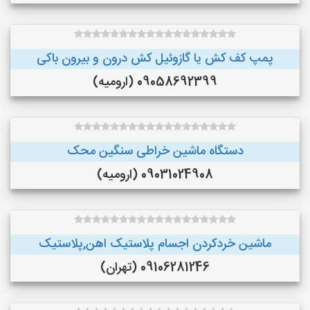
پمپ کف کش یا گازوئیل کش درون و بیرون باکی
09058692399 (ارومیه)
دستگاه ماشین خراطی سنگین محک
09031024908 (ارومیه)
ماشین خردکردن اجسام پلاستیک اهن,پلاستیک
09106281246 (تهران)