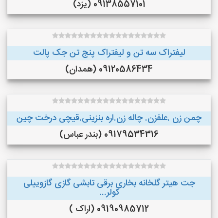
09138557101 (یزد)
لیفتراک سه تن و لیفتراک پنج تن جک پالت
09120586434 (همدان)
چمن زن .علفزن. چاله زن.اره بنزینی.قیچی درخت چین
09179534316 (بندر عباس)
جت هیتر گلخانه بخاری برقی تابشی گازی گازوییلی
کولر...
09190985712 (اراک )