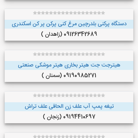
دستگاه پرکنی بلدرچین مرغ کنی پرکن پر کن اسکندری
09126342689 (زاهدان )
هیترجت جت هیتر بخاری هیتر موشکی صنعتی
09190985271 (سمنان )
تیغه پمپ آب علف زن الحاقی علف تراش
09194410697 (زنجان )