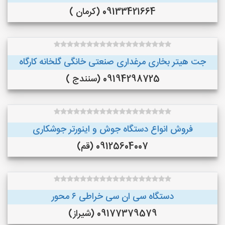
09133421664 (کرمان )
جت هیتر بخاری مرغداری صنعتی خانگی گلخانه کارگاه
09194298725 (سنندج )
فروش انواع دستگاه جوش و اینورتر جوشکاری
09125604007 (قم)
دستگاه سی ان سی خراطی ۶ محور
09177379579 (شیراز)