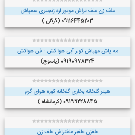
علف زن علف تراش موتور اره زنجیری سمپاش
09116445203 (گرگان )
مه پاش مهپاش کولر آبی هوا کش - فن هواکش
09190978324 (یاسوج)
هیتر گلخانه بخاری گلخانه کوره هوای گرم
09199228845 (کرمانشاه )
علفزن علفبر علفتراش علف زن