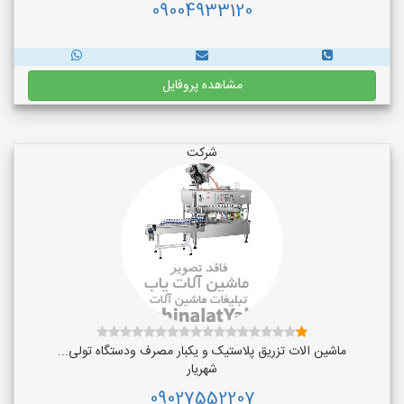
09004933120
مشاهده پروفایل
شرکت
ماشین الات تزریق پلاستیک و یکبار مصرف ودستگاه تولی...
شهریار
09027552207