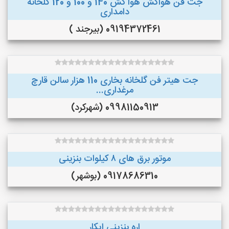
جت فن هواکش هوا کش 140 و 100 و 120 گلخانه
دامداری
09194372461 (بیرجند )
جت هیتر فن گلخانه بخاری 110 هزار سالن قارچ
مرغداری...
09981150913 (شهرکرد)
موتور برق های ٨ کیلوات بنزینی
09178686310 (بوشهر)
اره بنزینی ایکار