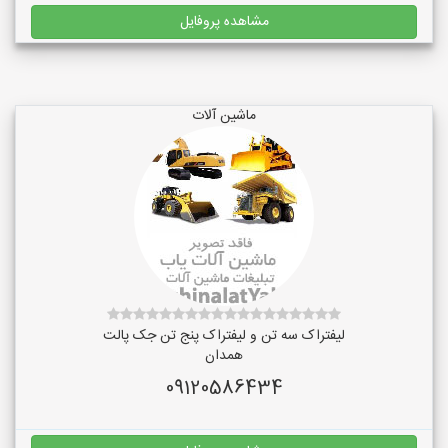
مشاهده پروفایل
ماشین آلات
لیفتراک سه تن و لیفتراک پنج تن جک پالت
همدان
09120586434