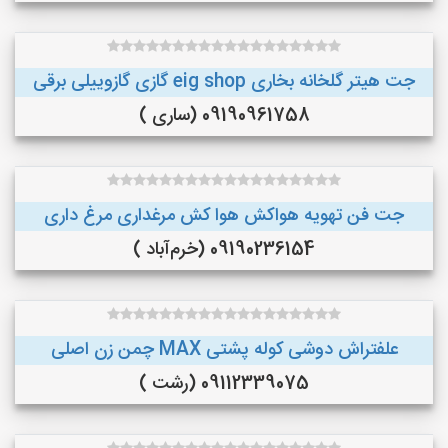
جت هیتر گلخانه بخاری eig shop گازی گازوییلی برقی
09190961758 (ساری )
جت فن تهویه هواکش هوا کش مرغداری مرغ داری
09190236154 (خرم‌آباد )
علفتراش دوشی کوله پشتی MAX چمن زن اصلی
09112339075 (رشت )