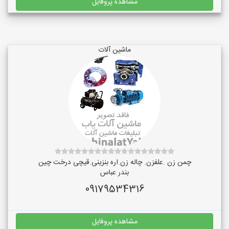
مشاهده پروفایل
ماشین آلات
چمن زن .علفزن. چاله زن.اره بنزینی.قیچی درخت چین
بندر عباس
09179534316
مشاهده پروفایل