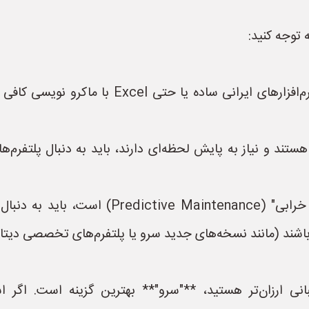
 توجه کنید:
1. **اندازه کارخانه:** برای کارگاه‌های کوچک، نر
انی ارزان‌تر هستید، **"سرو"** بهترین گزینه است. اگر اس