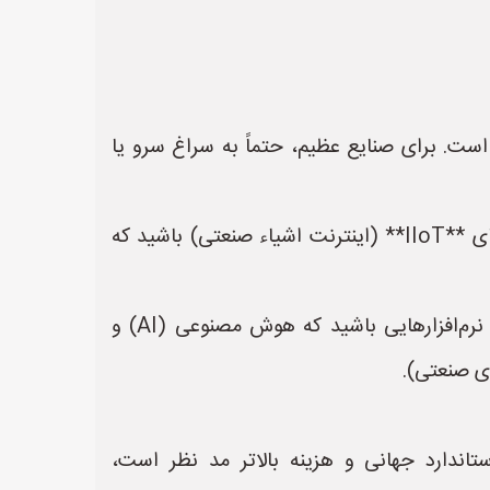
م‌افزارهای ایرانی ساده یا حتی Excel با ماکرو نویسی کافی است. برای صنایع عظیم، حتماً به سراغ سرو یا
2. **نوع تجهیزات:** اگر تجهیزات شما حیاتی هستند و نیاز به پایش لحظه‌ای دارند، باید به دنبال پلتفرم‌های **IIoT** (اینترنت اشیاء صنعتی) باشید که
3. **نیاز به پیش‌بینی:** اگر هدف "پیش‌بینی خرابی" (Predictive Maintenance) است، باید به دنبال نرم‌افزارهایی باشید که هوش مصنوعی (AI) و
تاندارد جهانی و هزینه بالاتر مد نظر است،