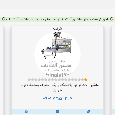
تلفن فروشنده های ماشین آلات به ترتیب ستاره در سایت ماشین آلات یاب
شرکت
ماشین الات تزریق پلاستیک و یکبار مصرف ودستگاه تولی...
شهریار
09027552207