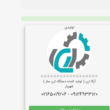
تولیدی
آرکا ازن ( تولید کننده دستگاه ازن ساز )
شهریار
09124933120 - 02165019206