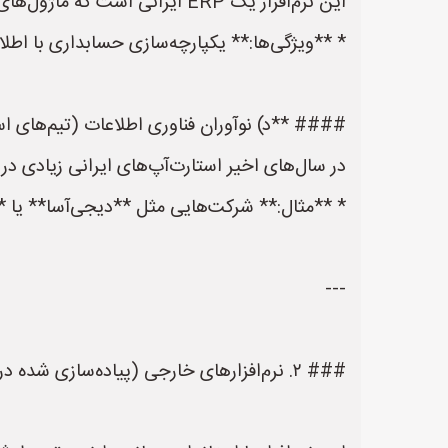
این نرم‌افزار یک ERP ایرانی است که ماژول‌های نگهداری و تعمیرات خوبی دارد.
* **ویژگی‌ها:** یکپارچه‌سازی حسابداری با اطلا
#### **د) نوآوران فناوری اطلاعات (تیم‌های اس
در سال‌های اخیر استارت‌آپ‌های ایرانی زیادی در حوزه **اینترنت صنعتی (IIoT)** وارد شده‌
* **مثال:** شرکت‌هایی مثل **دیجی‌آسا** یا **د
---
### ۲. نرم‌افزارهای خارجی (پیاده‌سازی شده در ایران)