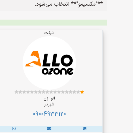
**"مکسیمو"** انتخاب می‌شود.
شرکت
الو ازن
شهریار
09004933120