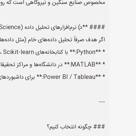
مخصوص صنایع سنگین و نیروگاهی است که روی Lifecycle تجهیزات تمرکز دا
#### **د) نرم‌افزارهای تحلیل داده (Data Science)**
اگر هدف صرفاً تحلیل داده‌های خام (مثل داده‌های 
* **Python:** با کتابخانه‌های Pandas، Scikit-learn (بسیار محبوب و رایگان).
* **MATLAB:** در دانشگاه‌ها و مراکز تحقیقاتی صنعتی.
* **Power BI / Tableau:** برای داشبوردهای مدیریتی و بصری‌سازی عملکرد تجهیزات (بسیار پرکاربرد در کارخانجات).
---
### چگونه انتخاب کنیم؟