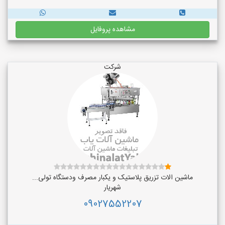
مشاهده پروفایل
شرکت
ماشین الات تزریق پلاستیک و یکبار مصرف ودستگاه تولی...
شهریار
09027552207