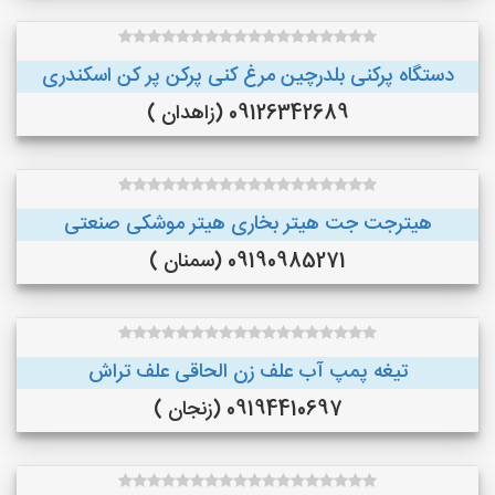
دستگاه پرکنی بلدرچین مرغ کنی پرکن پر کن اسکندری
09126342689 (زاهدان )
هیترجت جت هیتر بخاری هیتر موشکی صنعتی
09190985271 (سمنان )
تیغه پمپ آب علف زن الحاقی علف تراش
09194410697 (زنجان )