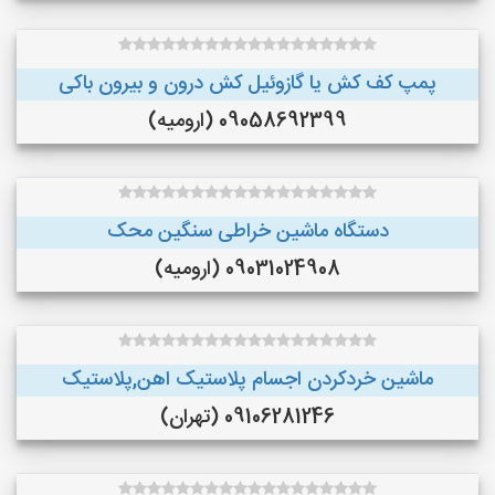
پمپ کف کش یا گازوئیل کش درون و بیرون باکی
09058692399 (ارومیه)
دستگاه ماشین خراطی سنگین محک
09031024908 (ارومیه)
ماشین خردکردن اجسام پلاستیک اهن,پلاستیک
09106281246 (تهران)