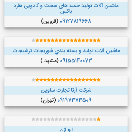
ماشین آلات تولید جعبه های سخت و کادویی هارد
باکس
09127819668
(قزوین)
ماشین آلات توليد و بسته بندي شوريجات ترشيجات
09155140073
(مشهد )
شرکت آرتا تجارت ساوین
09197373509
(تهران)
الو ازن