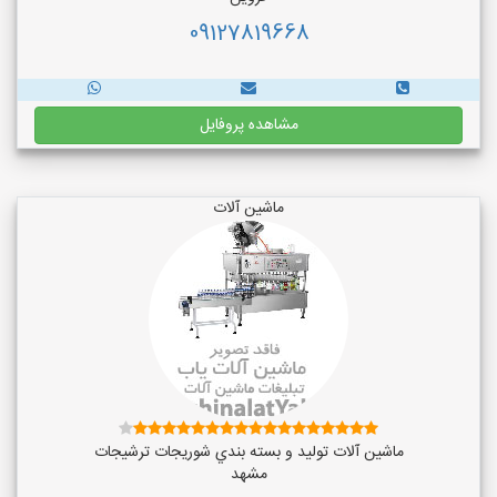
09127819668
مشاهده پروفایل
ماشین آلات
ماشین آلات توليد و بسته بندي شوريجات ترشيجات
مشهد