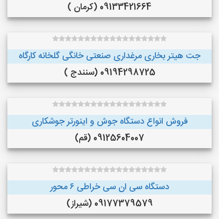
09133421664 (کرمان )
جت هیتر بخاری مرغداری صنعتی خانگی گلخانه کارگاه
09194298725 (سنندج )
فروش انواع دستگاه جوش و اینورتر جوشکاری
09125604007 (قم)
دستگاه سی ان سی خراطی ۶ محور
09177379579 (شیراز)