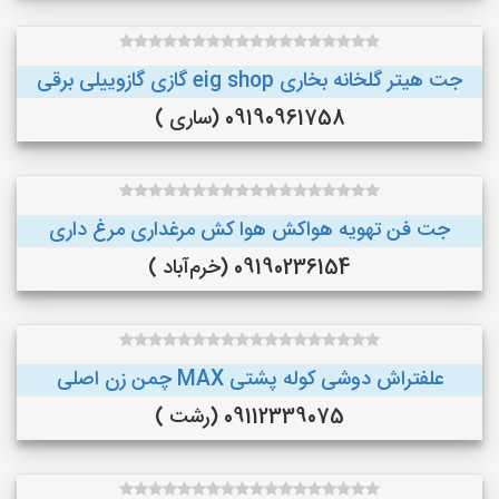
جت هیتر گلخانه بخاری eig shop گازی گازوییلی برقی
09190961758 (ساری )
جت فن تهویه هواکش هوا کش مرغداری مرغ داری
09190236154 (خرم‌آباد )
علفتراش دوشی کوله پشتی MAX چمن زن اصلی
09112339075 (رشت )