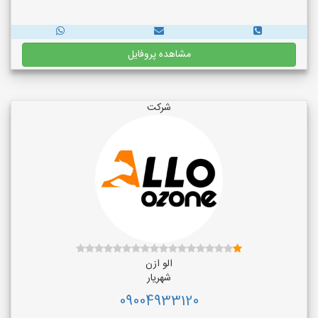
مشاهده پروفایل
شرکت
الو ازن
شهریار
09004933120