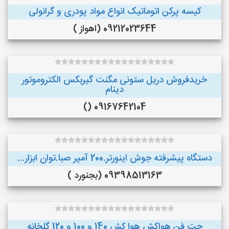
کیسه پرکن اتوماتیک انواع مواد پودری و گرانولی
09212023644 (اهواز )
خریدفروش دریل ستونی مگنت گیربکس الکتروموتور
دینام
09167642104 ()
دستگاه پیشرفته جوش اینورتر.200 آمپر صبا.توان ابزار...
09398513163 (بجنورد )
جت فن هواکش هوا کش 140 و 100 و 120 گلخانه