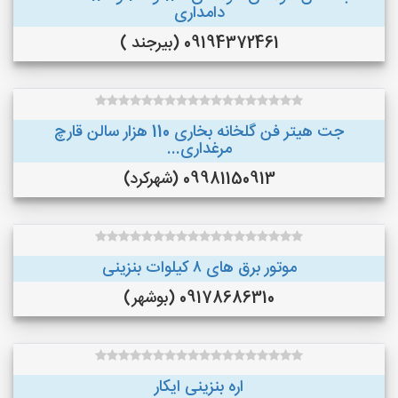
دامداری
09194372461 (بیرجند )
جت هیتر فن گلخانه بخاری 110 هزار سالن قارچ
مرغداری...
09981150913 (شهرکرد)
موتور برق های ٨ کیلوات بنزینی
09178686310 (بوشهر)
اره بنزینی ایکار