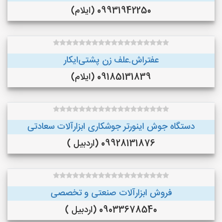
09931942250 (ایلام)
عفتراش.علف زن پشتی‌ایکار
09185131839 (ایلام)
دستگاه جوش اینورتر جوشکاری ابزارآلات سعادتی
09928131876 (اردبیل )
فروش ابزارآلات صنعتی و تخصصی
09033678540 (اردبیل )