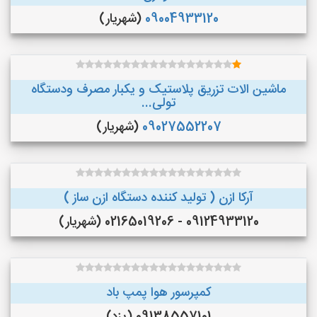
09004933120
(شهریار)
ماشین الات تزریق پلاستیک و یکبار مصرف ودستگاه
تولی...
09027552207
(شهریار)
آرکا ازن ( تولید کننده دستگاه ازن ساز )
09124933120 - 02165019206 (شهریار)
کمپرسور هوا پمپ باد