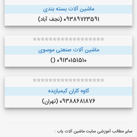
ماشین آلات بسته بندی
09389723591 (نجف‌ آباد)
ماشین آلات صنعتی موسوی
09130151510 ()
کاوه کاران کیمیازبده
09388681876 (تهران)
سایر مطالب آموزشی سایت ماشین آلات یاب :