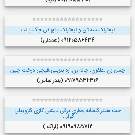
09138557101 (یزد)
لیفتراک سه تن و لیفتراک پنج تن جک پالت
09120586434 (همدان)
چمن زن .علفزن. چاله زن.اره بنزینی.قیچی درخت چین
09179534316 (بندر عباس)
جت هیتر گلخانه بخاری برقی تابشی گازی گازوییلی
کولر...
09190985712 (اراک )