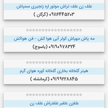
علف زن علف تراش موتور اره زنجیری سمپاش
09116445203 (گرگان )
مه پاش مهپاش کولر آبی هوا کش - فن هواکش
09190978324 (یاسوج)
هیتر گلخانه بخاری گلخانه کوره هوای گرم
09199228845 (کرمانشاه )
علفزن علفبر علفتراش علف زن