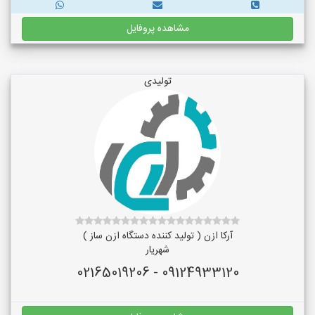
مشاهده پروفایل
تولیدی
آرکا ازن ( تولید کننده دستگاه ازن ساز )
شهریار
09124933120 - 02165019206