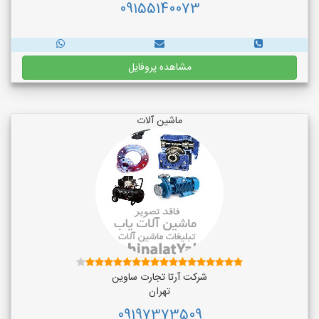
09155140073
مشاهده پروفایل
ماشین آلات
شرکت آرتا تجارت ساوین
تهران
09197373509