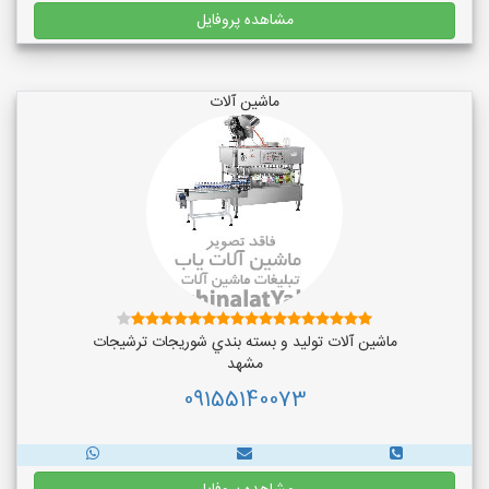
مشاهده پروفایل
ماشین آلات
ماشین آلات توليد و بسته بندي شوريجات ترشيجات
مشهد
09155140073