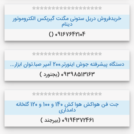
خریدفروش دریل ستونی مگنت گیربکس الکتروموتور
دینام
09167642104 ()
دستگاه پیشرفته جوش اینورتر.200 آمپر صبا.توان ابزار...
09398513163 (بجنورد )
جت فن هواکش هوا کش 140 و 100 و 120 گلخانه
دامداری
09194372461 (بیرجند )