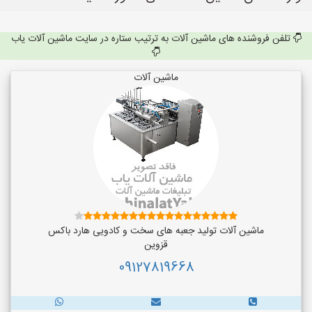
تلفن فروشنده های ماشین آلات به ترتیب ستاره در سایت ماشین آلات یاب
ماشین آلات
ماشین آلات تولید جعبه های سخت و کادویی هارد باکس
قزوین
09127819668