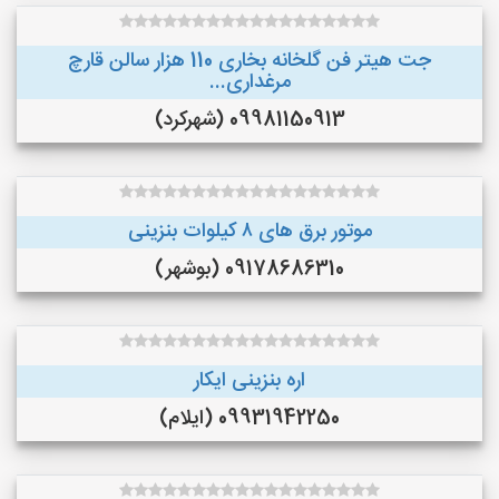
جت هیتر فن گلخانه بخاری 110 هزار سالن قارچ
مرغداری...
09981150913 (شهرکرد)
موتور برق های ٨ کیلوات بنزینی
09178686310 (بوشهر)
اره بنزینی ایکار
09931942250 (ایلام)