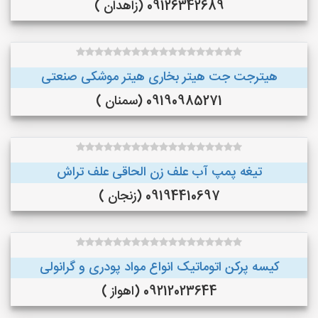
09126342689 (زاهدان )
هیترجت جت هیتر بخاری هیتر موشکی صنعتی
09190985271 (سمنان )
تیغه پمپ آب علف زن الحاقی علف تراش
09194410697 (زنجان )
کیسه پرکن اتوماتیک انواع مواد پودری و گرانولی
09212023644 (اهواز )