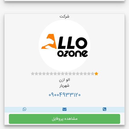
شرکت
الو ازن
شهریار
09004933120
مشاهده پروفایل