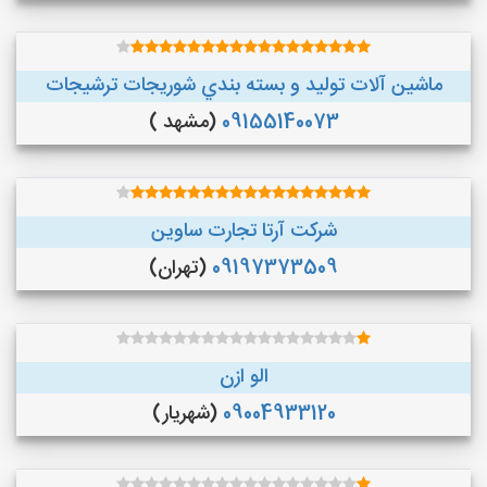
ماشین آلات توليد و بسته بندي شوريجات ترشيجات
09155140073
(مشهد )
شرکت آرتا تجارت ساوین
09197373509
(تهران)
الو ازن
09004933120
(شهریار)