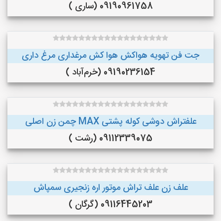
09190961758 (ساری )
جت فن تهویه هواکش هوا کش مرغداری مرغ داری
09190236154 (خرم‌آباد )
علفتراش دوشی کوله پشتی MAX چمن زن اصلی
09112339075 (رشت )
علف زن علف تراش موتور اره زنجیری سمپاش
09116445203 (گرگان )