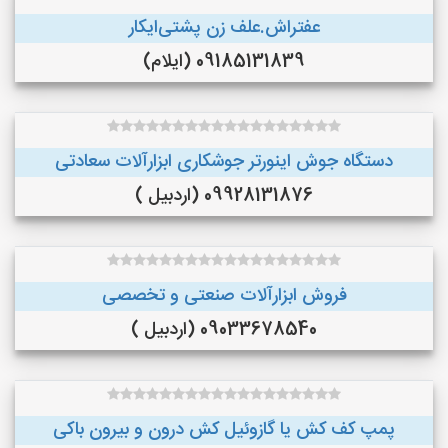
عفتراش.علف زن پشتی‌ایکار
09185131839 (ایلام)
دستگاه جوش اینورتر جوشکاری ابزارآلات سعادتی
09928131876 (اردبیل )
فروش ابزارآلات صنعتی و تخصصی
09033678540 (اردبیل )
پمپ کف کش یا گازوئیل کش درون و بیرون باکی