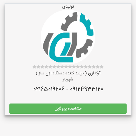
تولیدی
آرکا ازن ( تولید کننده دستگاه ازن ساز )
شهریار
09124933120 - 02165019206
مشاهده پروفایل