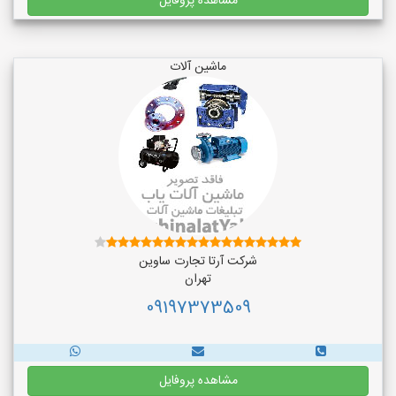
مشاهده پروفایل
ماشین آلات
شرکت آرتا تجارت ساوین
تهران
09197373509
مشاهده پروفایل