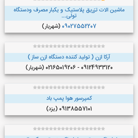
ماشین الات تزریق پلاستیک و یکبار مصرف ودستگاه
تولی...
09027552207
(شهریار)
آرکا ازن ( تولید کننده دستگاه ازن ساز )
09124933120 - 02165019206 (شهریار)
کمپرسور هوا پمپ باد
09138557101 (یزد)