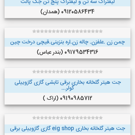
لیفتراک سه تن و لیفتراک پنج تن جک پالت
09120586434 (همدان)
چمن زن .علفزن. چاله زن.اره بنزینی.قیچی درخت چین
09179534316 (بندر عباس)
جت هیتر گلخانه بخاری برقی تابشی گازی گازوییلی
کولر...
09190985712 (اراک )
جت هیتر گلخانه بخاری eig shop گازی گازوییلی برقی