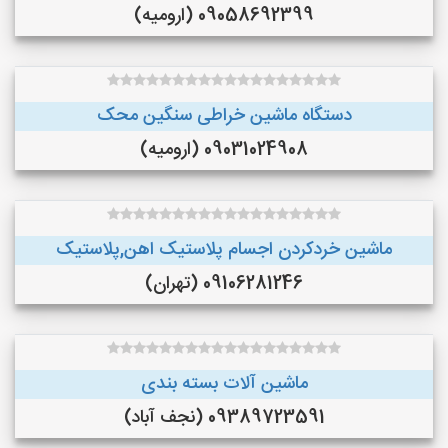
09058692399 (ارومیه)
دستگاه ماشین خراطی سنگین محک
09031024908 (ارومیه)
ماشین خردکردن اجسام پلاستیک اهن,پلاستیک
09106281246 (تهران)
ماشین آلات بسته بندی
09389723591 (نجف‌ آباد)