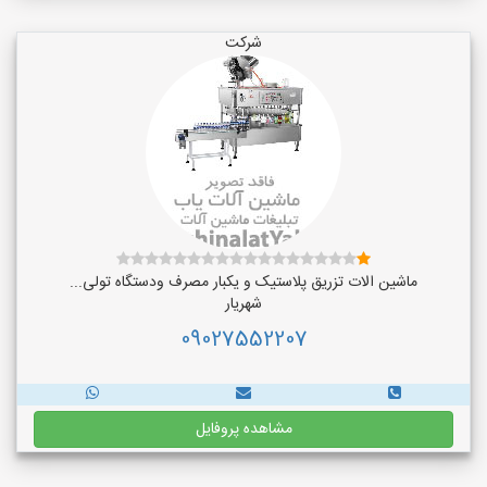
شرکت
ماشین الات تزریق پلاستیک و یکبار مصرف ودستگاه تولی...
شهریار
09027552207
مشاهده پروفایل