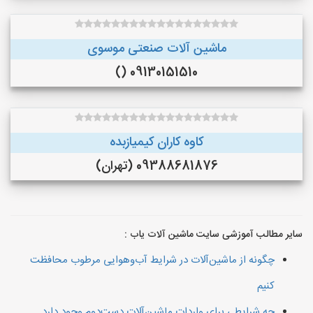
ماشین آلات صنعتی موسوی
09130151510 ()
کاوه کاران کیمیازبده
09388681876 (تهران)
سایر مطالب آموزشی سایت ماشین آلات یاب :
چگونه از ماشین‌آلات در شرایط آب‌وهوایی مرطوب محافظت
کنیم
چه شرایطی برای واردات ماشین‌آلات دست‌دوم وجود دارد