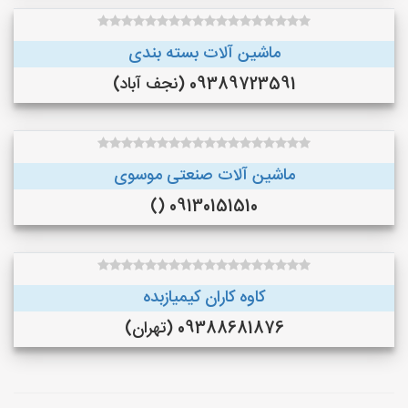
ماشین آلات بسته بندی
09389723591 (نجف‌ آباد)
ماشین آلات صنعتی موسوی
09130151510 ()
کاوه کاران کیمیازبده
09388681876 (تهران)