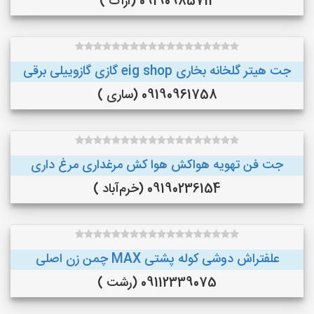
09190985712 (اراک )
جت هیتر گلخانه بخاری eig shop گازی گازوییلی برقی
09190961758 (ساری )
جت فن تهویه هواکش هوا کش مرغداری مرغ داری
09190236154 (خرم‌آباد )
علفتراش دوشی کوله پشتی MAX چمن زن اصلی
09112339075 (رشت )