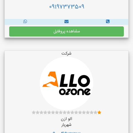
09197373509
مشاهده پروفایل
شرکت
الو ازن
شهریار