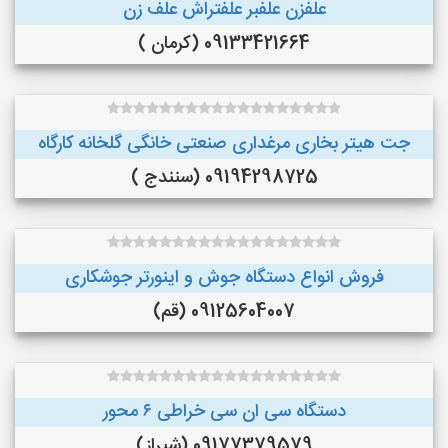
علفزن علفبر علفتراش علف زن
09133421664 (کرمان )
جت هیتر بخاری مرغداری صنعتی خانگی گلخانه کارگاه
09194298725 (سنندج )
فروش انواع دستگاه جوش و اینورتر جوشکاری
09125604007 (قم)
دستگاه سی ان سی خراطی ۶ محور
09177379579 (شیراز)