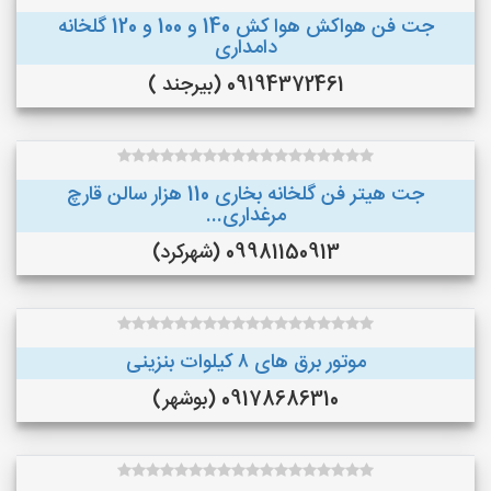
جت فن هواکش هوا کش 140 و 100 و 120 گلخانه
دامداری
09194372461 (بیرجند )
جت هیتر فن گلخانه بخاری 110 هزار سالن قارچ
مرغداری...
09981150913 (شهرکرد)
موتور برق های ٨ کیلوات بنزینی
09178686310 (بوشهر)