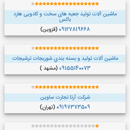
ماشین آلات تولید جعبه های سخت و کادویی هارد
باکس
09127819668
(قزوین)
ماشین آلات توليد و بسته بندي شوريجات ترشيجات
09155140073
(مشهد )
شرکت آرتا تجارت ساوین
09197373509
(تهران)