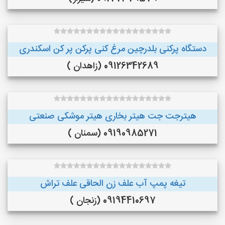
دستگاه پرکنی بلدرچین مرغ کنی پرکن پر کن اسکندری
09126342689 (زاهدان )
هیترجت جت هیتر بخاری هیتر موشکی صنعتی
09190985271 (سمنان )
تیغه پمپ آب علف زن الحاقی علف تراش
09194410697 (زنجان )