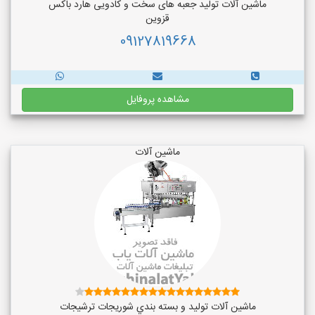
ماشین آلات تولید جعبه های سخت و کادویی هارد باکس
قزوین
09127819668
مشاهده پروفایل
ماشین آلات
ماشین آلات توليد و بسته بندي شوريجات ترشيجات