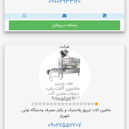
09004933120
مشاهده پروفایل
شرکت
ماشین الات تزریق پلاستیک و یکبار مصرف ودستگاه تولی...
شهریار
09027552207