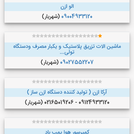
الو ازن
09004933120
(شهریار)
ماشین الات تزریق پلاستیک و یکبار مصرف ودستگاه
تولی...
09027552207
(شهریار)
آرکا ازن ( تولید کننده دستگاه ازن ساز )
09124933120 - 02165019206 (شهریار)
کمپرسور هوا پمپ باد