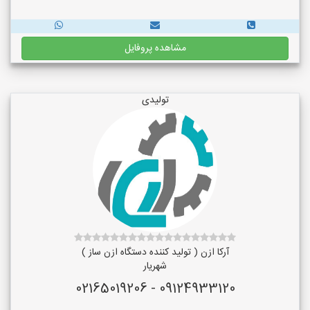
مشاهده پروفایل
تولیدی
آرکا ازن ( تولید کننده دستگاه ازن ساز )
شهریار
09124933120 - 02165019206