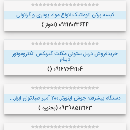
کیسه پرکن اتوماتیک انواع مواد پودری و گرانولی
09212023644 (اهواز )
خریدفروش دریل ستونی مگنت گیربکس الکتروموتور
دینام
09167642104 ()
دستگاه پیشرفته جوش اینورتر.200 آمپر صبا.توان ابزار...
09398513163 (بجنورد )