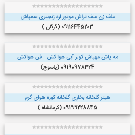
علف زن علف تراش موتور اره زنجیری سمپاش
09116445203 (گرگان )
مه پاش مهپاش کولر آبی هوا کش - فن هواکش
09190978324 (یاسوج)
هیتر گلخانه بخاری گلخانه کوره هوای گرم
09199228845 (کرمانشاه )