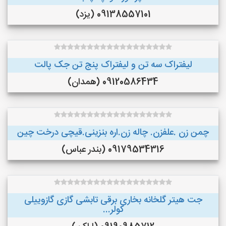
09138557101 (یزد)
لیفتراک سه تن و لیفتراک پنج تن جک پالت
09120586434 (همدان)
چمن زن .علفزن. چاله زن.اره بنزینی.قیچی درخت چین
09179534316 (بندر عباس)
جت هیتر گلخانه بخاری برقی تابشی گازی گازوییلی
کولر...