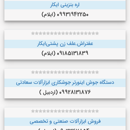
اره بنزینی ایکار
09931942250 (ایلام)
عفتراش.علف زن پشتی‌ایکار
09185131839 (ایلام)
دستگاه جوش اینورتر جوشکاری ابزارآلات سعادتی
09928131876 (اردبیل )
فروش ابزارآلات صنعتی و تخصصی