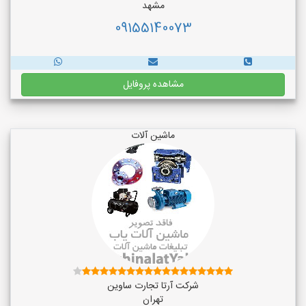
مشهد
09155140073
مشاهده پروفایل
ماشین آلات
شرکت آرتا تجارت ساوین
تهران