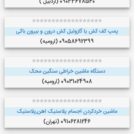
09033678540 (اردبیل )
پمپ کف کش یا گازوئیل کش درون و بیرون باکی
09058692399 (ارومیه)
دستگاه ماشین خراطی سنگین محک
09031024908 (ارومیه)
ماشین خردکردن اجسام پلاستیک اهن,پلاستیک
09106281246 (تهران)