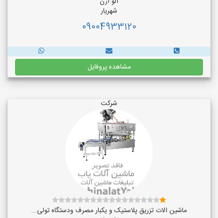
الو ازن
شهریار
09004933120
مشاهده پروفایل
شرکت
ماشین الات تزریق پلاستیک و یکبار مصرف ودستگاه تولی...