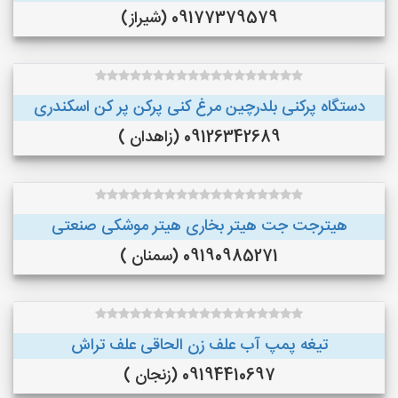
09177379579 (شیراز)
دستگاه پرکنی بلدرچین مرغ کنی پرکن پر کن اسکندری
09126342689 (زاهدان )
هیترجت جت هیتر بخاری هیتر موشکی صنعتی
09190985271 (سمنان )
تیغه پمپ آب علف زن الحاقی علف تراش
09194410697 (زنجان )