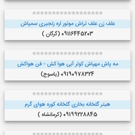
علف زن علف تراش موتور اره زنجیری سمپاش
09116445203 (گرگان )
مه پاش مهپاش کولر آبی هوا کش - فن هواکش
09190978324 (یاسوج)
هیتر گلخانه بخاری گلخانه کوره هوای گرم
09199228845 (کرمانشاه )