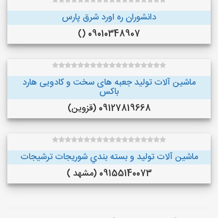
دانشوران ره اورد شرق پارس
09010348907 ()
ماشین آلات تولید جعبه های سخت و کادویی هارد
باکس
09127819668 (قزوین)
ماشین آلات توليد و بسته بندي شوريجات ترشيجات
09155140073 (مشهد )