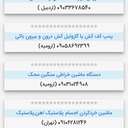
09033678540 (اردبیل )
پمپ کف کش یا گازوئیل کش درون و بیرون باکی
09058692399 (ارومیه)
دستگاه ماشین خراطی سنگین محک
09031024908 (ارومیه)
ماشین خردکردن اجسام پلاستیک اهن,پلاستیک
09106281246 (تهران)