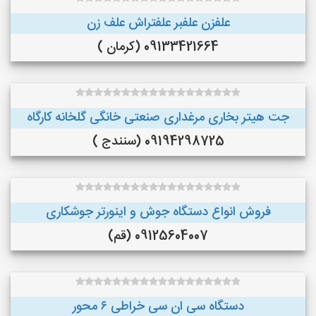
علفزن علفبر علفتراش علف زن
09133421664 (کرمان )
جت هیتر بخاری مرغداری صنعتی خانگی گلخانه کارگاه
09194298725 (سنندج )
فروش انواع دستگاه جوش و اینورتر جوشکاری
09125604007 (قم)
دستگاه سی ان سی خراطی ۶ محور