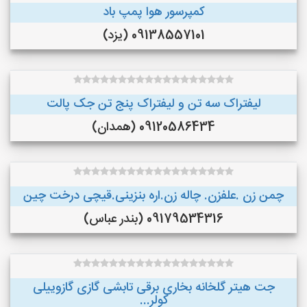
کمپرسور هوا پمپ باد
09138557101 (یزد)
لیفتراک سه تن و لیفتراک پنج تن جک پالت
09120586434 (همدان)
چمن زن .علفزن. چاله زن.اره بنزینی.قیچی درخت چین
09179534316 (بندر عباس)
جت هیتر گلخانه بخاری برقی تابشی گازی گازوییلی
کولر...