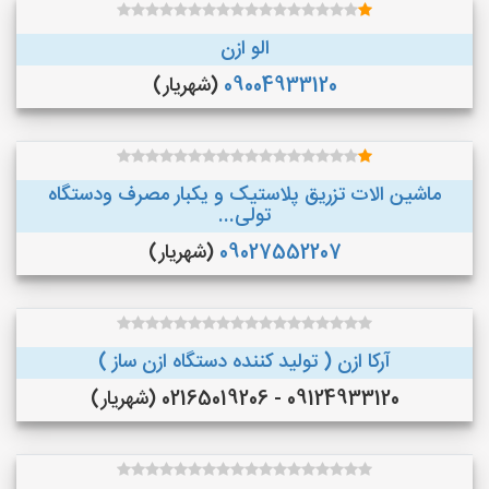
الو ازن
09004933120
(شهریار)
ماشین الات تزریق پلاستیک و یکبار مصرف ودستگاه
تولی...
09027552207
(شهریار)
آرکا ازن ( تولید کننده دستگاه ازن ساز )
09124933120 - 02165019206 (شهریار)