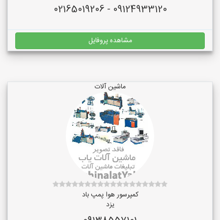
09124933120 - 02165019206
مشاهده پروفایل
ماشین آلات
کمپرسور هوا پمپ باد
یزد