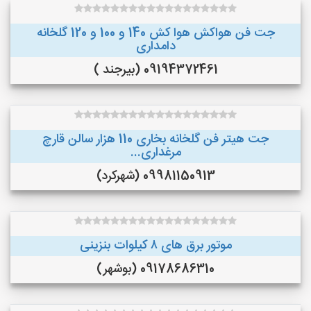
جت فن هواکش هوا کش 140 و 100 و 120 گلخانه
دامداری
09194372461 (بیرجند )
جت هیتر فن گلخانه بخاری 110 هزار سالن قارچ
مرغداری...
09981150913 (شهرکرد)
موتور برق های ٨ کیلوات بنزینی
09178686310 (بوشهر)