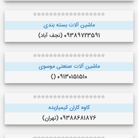
ماشین آلات بسته بندی
09389723591 (نجف‌ آباد)
ماشین آلات صنعتی موسوی
09130151510 ()
کاوه کاران کیمیازبده
09388681876 (تهران)