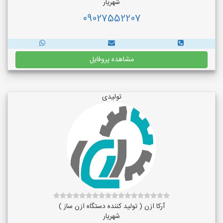
شهریار
09027552207
مشاهده پروفایل
تولیدی
آرکا ازن ( تولید کننده دستگاه ازن ساز )
شهریار