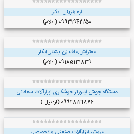
اره بنزینی ایکار
09931942250 (ایلام)
عفتراش.علف زن پشتی‌ایکار
09185131839 (ایلام)
دستگاه جوش اینورتر جوشکاری ابزارآلات سعادتی
09928131876 (اردبیل )
فروش ابزارآلات صنعتی و تخصصی