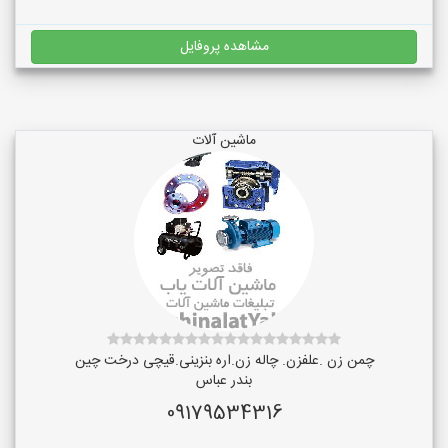
مشاهده پروفایل
ماشین آلات
چمن زن .علفزن. چاله زن.اره بنزینی.قیچی درخت چین
بندر عباس
09179534316