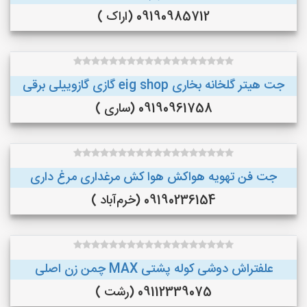
09190985712 (اراک )
جت هیتر گلخانه بخاری eig shop گازی گازوییلی برقی
09190961758 (ساری )
جت فن تهویه هواکش هوا کش مرغداری مرغ داری
09190236154 (خرم‌آباد )
علفتراش دوشی کوله پشتی MAX چمن زن اصلی
09112339075 (رشت )