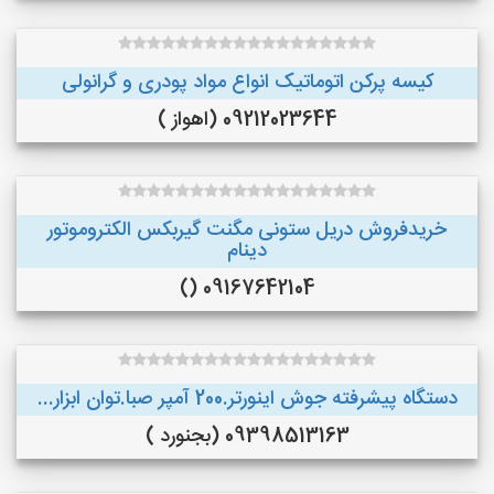
کیسه پرکن اتوماتیک انواع مواد پودری و گرانولی
09212023644 (اهواز )
خریدفروش دریل ستونی مگنت گیربکس الکتروموتور
دینام
09167642104 ()
دستگاه پیشرفته جوش اینورتر.200 آمپر صبا.توان ابزار...
09398513163 (بجنورد )