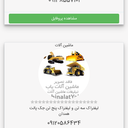
09138557101
مشاهده پروفایل
ماشین آلات
لیفتراک سه تن و لیفتراک پنج تن جک پالت
همدان
09120586434