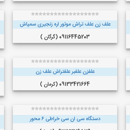
علف زن علف تراش موتور اره زنجیری سمپاش
09116445203 (گرگان )
علفزن علفبر علفتراش علف زن
09133421664 (کرمان )
دستگاه سی ان سی خراطی ۶ محور