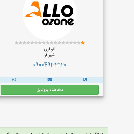
الو ازن
شهریار
09004933120
مشاهده پروفایل