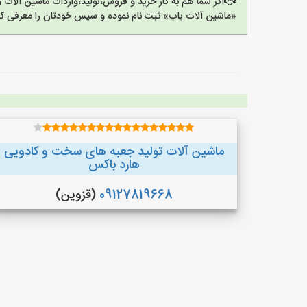
اگر شما هم به کار خرید و فروش،تولید،واردات ماشین آلات
«ماشین آلات یاب» ثبت نام نموده و سپس خودتان را معرفی کن
ماشین آلات تولید جعبه های سخت و کادویی
هارد باکس
09127819668
(قزوین)