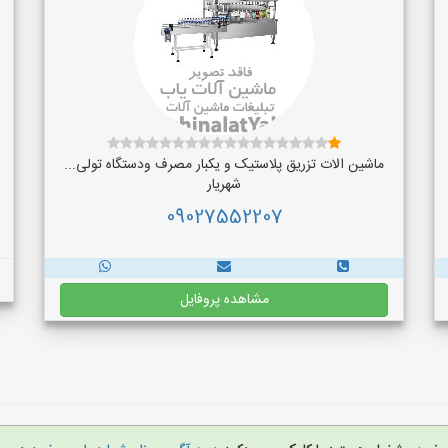
ماشین الات تزریق پلاستیک و یکبار مصرف ودستگاه تولی...
شهریار
09027552207
مشاهده پروفایل