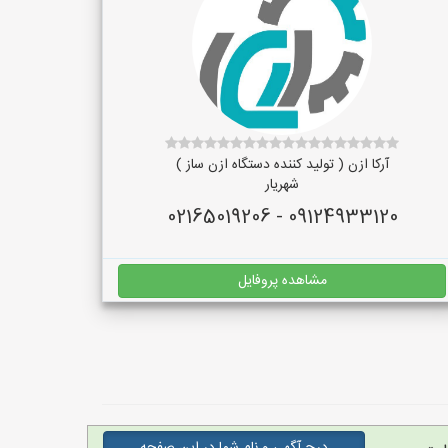
آرکا ازن ( تولید کننده دستگاه ازن ساز )
شهریار
09124933120 - 02165019206
مشاهده پروفایل