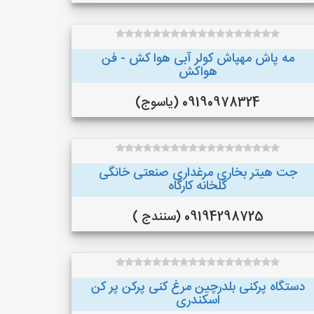
مه پاش مهپاش کولر آبی هوا کش - فن
هواکش
09190978324 (یاسوج)
جت هیتر بخاری مرغداری صنعتی خانگی
گلخانه کارگاه
09194298725 (سنندج )
دستگاه پرکنی بلدرچین مرغ کنی پرکن پر کن
اسکندری