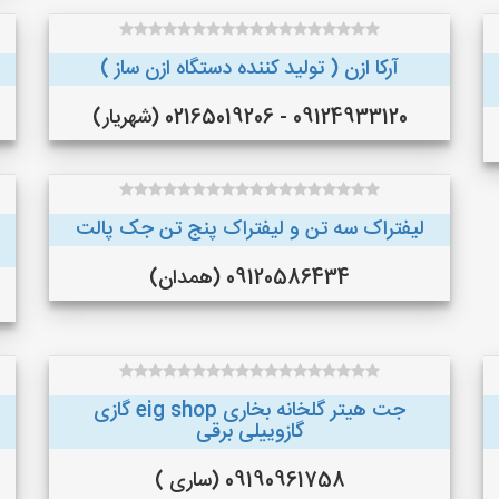
آرکا ازن ( تولید کننده دستگاه ازن ساز )
09124933120 - 02165019206 (شهریار)
لیفتراک سه تن و لیفتراک پنج تن جک پالت
09120586434 (همدان)
جت هیتر گلخانه بخاری eig shop گازی
گازوییلی برقی
09190961758 (ساری )