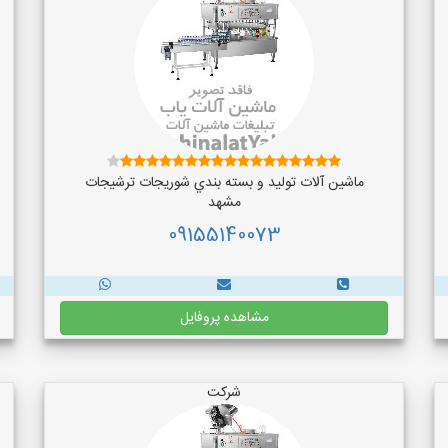
ماشین آلات توليد و بسته بندي شوريجات ترشيجات
مشهد
09155140073
مشاهده پروفایل
شرکت