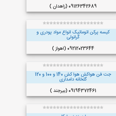
09126342689 (زاهدان )
کیسه پرکن اتوماتیک انواع مواد پودری و
گرانولی
09212023644 (اهواز )
جت فن هواکش هوا کش 140 و 100 و 120
گلخانه دامداری
09194372461 (بیرجند )