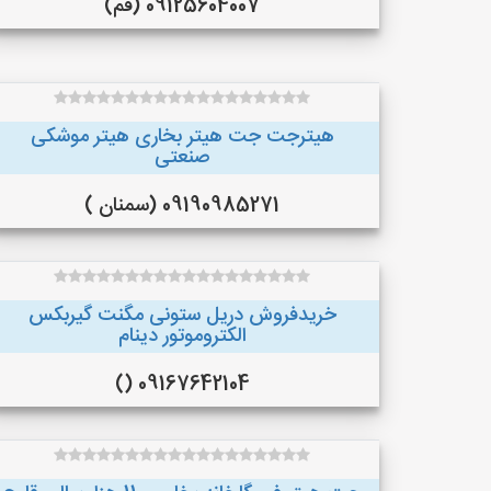
09125604007 (قم)
هیترجت جت هیتر بخاری هیتر موشکی
صنعتی
09190985271 (سمنان )
خریدفروش دریل ستونی مگنت گیربکس
الکتروموتور دینام
09167642104 ()