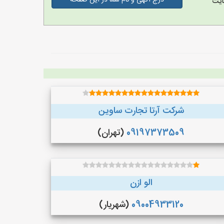
درج آگهی و نام شما در این صفحه
ایت
شرکت آرتا تجارت ساوین
09197373509
(تهران)
الو ازن
09004933120
(شهریار)