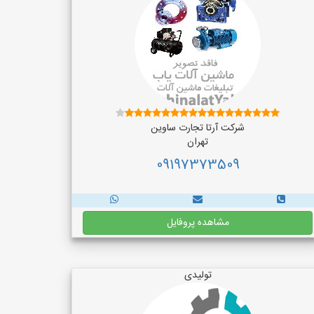
شرکت آرتا تجارت ساوین
تهران
09197373509
مشاهده پروفایل
تولیدی