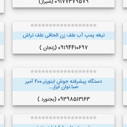
09177379579 (شیراز)
تیغه پمپ آب علف زن الحاقی علف تراش
09194410697 (زنجان )
دستگاه پیشرفته جوش اینورتر.200 آمپر
صبا.توان ابزار...
09398513163 (بجنورد )