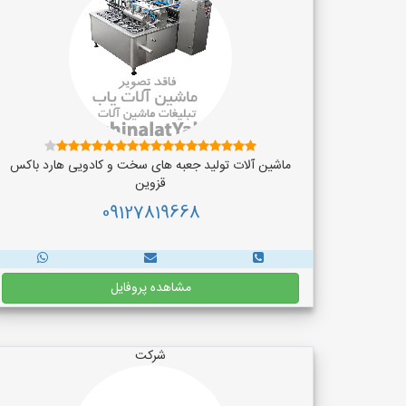
ماشین آلات تولید جعبه های سخت و کادویی هارد باکس
قزوین
09127819668
مشاهده پروفایل
شرکت