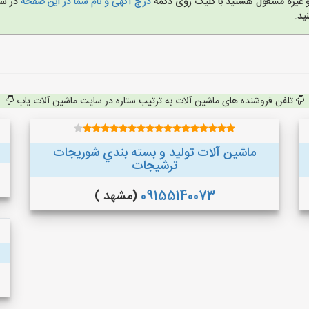
 و غیره مشغول هستید با کلیک روی دکمه
درج آگهی و نام شما در این صفحه
در س
ید.
تلفن فروشنده های ماشین آلات به ترتیب ستاره در سایت ماشین آلات یاب
ماشین آلات توليد و بسته بندي شوريجات
ترشيجات
09155140073
(مشهد )