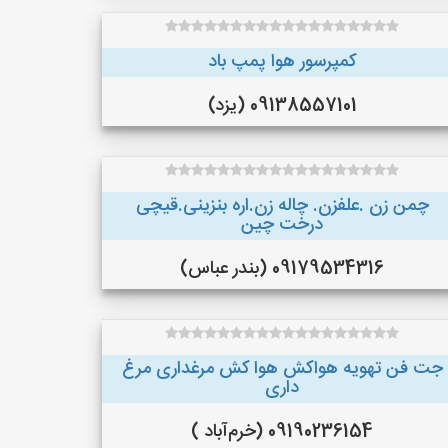
کمپرسور هوا پمپ باد
09138557101 (یزد)
چمن زن .علفزن. چاله زن.اره بنزینی.قیچی
درخت چین
09179534316 (بندر عباس)
جت فن تهویه هواکش هوا کش مرغداری مرغ
داری
09190236154 (خرم‌آباد )