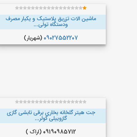
ماشین الات تزریق پلاستیک و یکبار مصرف
ودستگاه تولی...
09027552207
(شهریار)
جت هیتر گلخانه بخاری برقی تابشی گازی
گازوییلی کولر...
09190985712 (اراک )