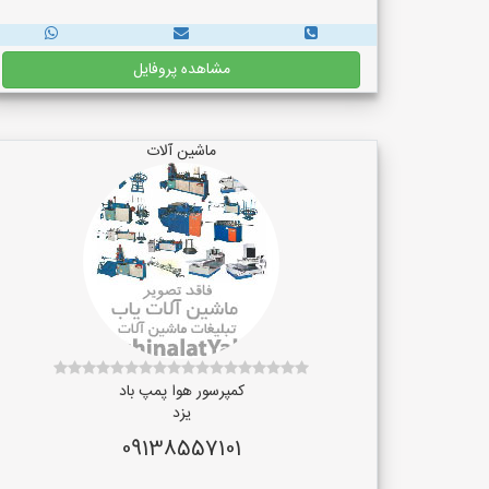
مشاهده پروفایل
ماشین آلات
کمپرسور هوا پمپ باد
یزد
09138557101