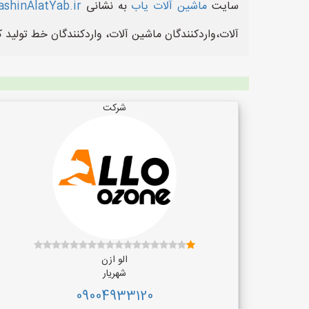
سایت
ماشین آلات یاب
به نشانی
shinAlatYab.ir
آلات،واردکنندگان ماشین آلات، واردکنندگان خط تولید ک
شرکت
الو ازن
شهریار
09004933120