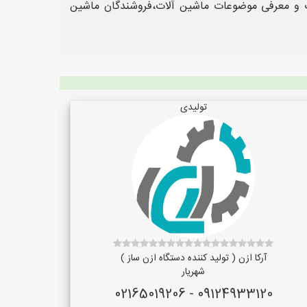
 معرفی موضوعات ماشین آلات،فروشندگان ماشین
تولیدی
آرکا ازن ( تولید کننده دستگاه ازن ساز )
شهریار
09124933120 - 02165019206