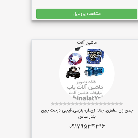
مشاهده پروفایل
ماشین آلات
چمن زن .علفزن. چاله زن.اره بنزینی.قیچی درخت چین
بندر عباس
09179534316