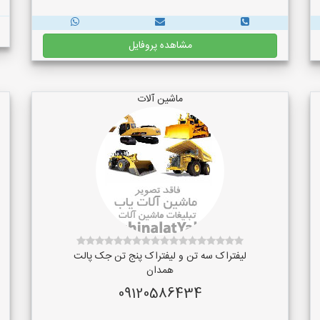
مشاهده پروفایل
ماشین آلات
لیفتراک سه تن و لیفتراک پنج تن جک پالت
همدان
09120586434