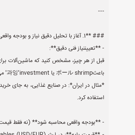
---
### **1. آغاز با تحلیل دقیق نیاز و بودجه واقعی**
- **تعییننیاز فنی دقیق**:
قبل از هر چیز، مشخص کنید که ماشین‌آلات برا
باعثポール shrimp یا 과잉'investment' می‌شود.
استفاده کرد.
- **بودجه واقعی محاسبه شود** (نه فقط قیمت ف