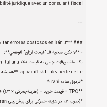
bilité juridique avec un consulant fiscal.
---
### **3. puntos clave para evitar errores costosos en Irán**
- **لا تكن ضحية للـ "قیمت ارزان" الوهمي**:
triple، perte nette قد apparaît. **همیشه TCO (Total Cost of Ownership) را محاسبه کنید**.
*فرمول ساده irani:*
**TPO = قیمت خرید + (هزینةجمرکی × ۱.۳) + (هزینةسنویلی انرژی × عمر_car) + (هزینة 예상られた توقف年 × ت jähriger توقف)**
*(ضرب ۱.۳ در هزینه جمرکی برای پیش‌بینی verlängerte Verдержка und дополнительные сборы est courant en Iran)*