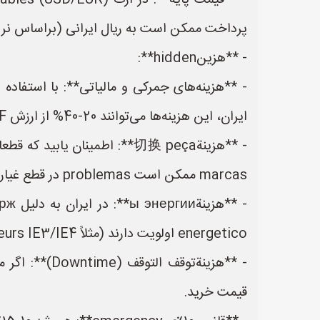
پرداخت ممکن است به ریال ایرانی (براساس نرخ بازار آزاد یا نرخetary официال،
- **هزینhidden**:
ایران، این هزینه‌ها می‌توانند 20-40% از ارزش CIF اضافه شوند).
marcas ممکن است problemas در قطع غيار داشته باشند).
energetico اولویت دارند (مثلاً moteurs IE3/IE4).
قیمت خرید.