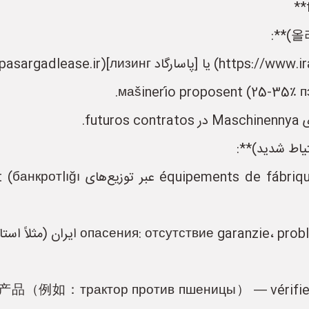
маšinerío proposent (25-35٪ пэ
fu.
В некоторых секторах (مثلاً کشاورزی)، против пшеницы） — vérifier