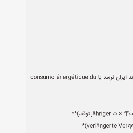
یک ماشین‌آلات چینی به قیمت ۵۰٪ Arthan italiana قد выглядит جذابًا، אך إذا قطعات یدکی آن ۶ ماه بعد ایران نرسد یا consumo énergétique du