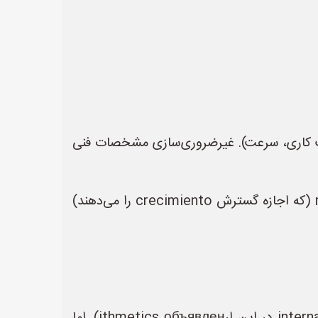
دقت کاری، سرعت). غیرضروری‌سازی مشخصات فنی
*مثال در ایران*: در صنایع غذایی، به جای خرید خط تولید کامل گران‌قیمت، می‌توان از ماشین‌های modular (که اجازه گسترش crecimiento را می‌دهند)