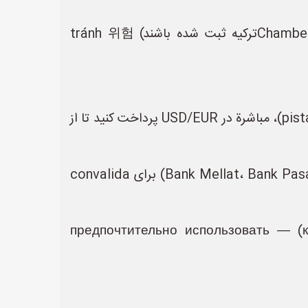
- استفاده از Brokers معتبر (مثلاً کسانی که در salles commerciales Dubai یا Chamber of Commerceتركیه ثبت شده باشند) tránh 위험
- اگر podnik имеет فيнтазы来源ы (مثلاً صادرات غیرنفتی: pistache، tapis، produits pétrochimiques)، مباشرة در USD/EUR پرداخت کنید تا از
- استفاده از **حساباتवी विशेष外汇** (مثلاً حساب tzv. «حساب метал») در بانک‌های ایرانی (مثلاً Bank Mellat، Bank Pasargad) برای convalida
- **تجنب לשלוח środki از طریق banques centrales אירانيين** (которых под санкциями) — предпочтительно использовать