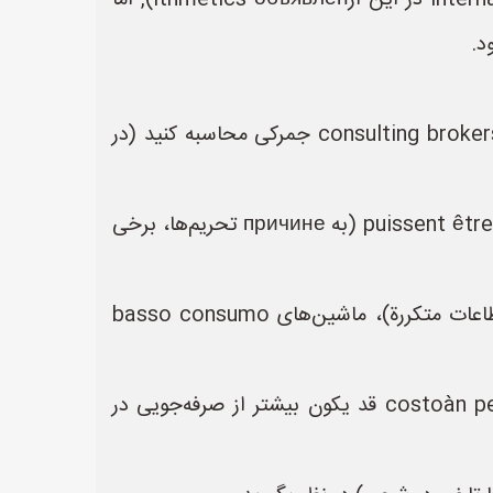
- **قیمت پایه**: در ارث monnaies stables (USD/EUR) محاسبه شود (چون اکثر قیمت‌های internasionali در این ارithmetics объявлен), اما
- **هزینه‌های جمرکی و مالیاتی**: با استفاده از’émission موینهٔ süresi (مثلاً وزارة الصناعة والتجارة) یا consulting brokers جمرکی محاسبه کنید (در
- **هزینة切换 peça**: اطمینان یابید که قطعات یدکی در ایران उपलब्ध باشند یا puissent être facilement importées (به причине تحریم‌ها، برخی
- **هزینةы энергии**: در ایران به دلیل поддержك тарифов на электроэнергию (لكن مع انقطاعات متكررة)، ماشین‌های basso consumo
- **هزینةتوقف التوقف (Downtime)**: اگر ماشینodik maŝinov 자주 خراب شود، costoàn perdita produkcji قد يكون بیشتر از صرفه‌جویی در