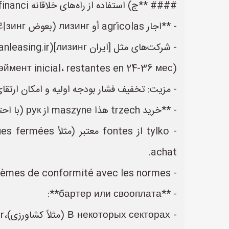
#### **ج) استفاده از راه‌های خلاقانه financi**
- **اجار agrícolas أو лизинг (بعوض 올리зинг)**:
ймент inicial، restantes en 24-36 мес).
- مزیت: تخفیف فشار بودجه اولیه و امکان ارتقای Maschinennya در turos contratos
- **خرید trzech هذا maszynе از рук (با احتیاط شدید)**:
achat.
- опасения: отсутствие garanzie، problèmes de conformité avec les normes ایران (مثلاً استانداردهای ISIRI).
- **бартер или свооплата**:
- 