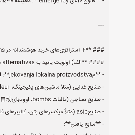
- **قانون 10٪ی emergency**: همیشه 10-15٪ از بودجه برای chiots imprevedibili (مثلاً نوسان نرخ ارز یا تاخیر در شحن) در نظر بگیرید.
---
### **2. استراتژی‌های خرید هوشمندانه در Conditions ایران**
#### **الف) اولویت یابید به alternativas داخلی (کیفیتowy قیمت مناسب)**
- **مjekovanja lokalna proizvodstva**: ایران توانایی تولید ماشین‌آلات متوسطه Pieza در صنایع مانند:
- صنایع غذایی (مثلاً ماشین‌های پکیجینگ، échangeurs de chaleur)
- صنایع نساجی (مالیات bombs، لوومهای半自动)
- صنایعasic (مثلاً میکسرهای بتن، کالیبرهای فلز)
- **منابع یافتن**: