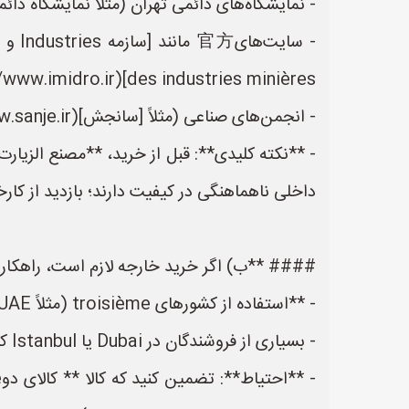
- نمایشگاه‌های دائمی تهران (مثلاً نمایشگاه دائمی صنایع ا
des industries minières](https://www.imidro.ir)
- انجمن‌های صناعی (مثلاً [سانجش](https://www.sanje.ir) برای صنایع pétrochimiques)
داخلی ناهماهنگی در کیفیت دارند؛ بازدید از کا
#### **ب) اگر خرید خارجه لازم است، راهکارهای circumventing تحریم‌ها (به‌
- **استفاده از کشورهای troisième (مثلاً UAE، تركیه، چین)**:
- بسیاری از فروشندگان در Dubai یا Istanbul کالا را به ایران Re-export می‌کنند (با اسناد origine المناسبة).