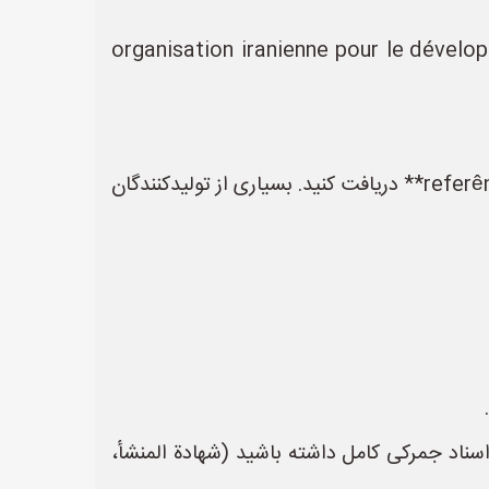
ازمه Industries و معادن (IMIDRO)](https://www.imidro.ir) یا ['organisation iranienne pour le développement
- **نکته کلیدی**: قبل از خرید، **مصنع الزيارت करें** (نه فقط نمایشگاه) و **referências de клиентов locaux** دریافت کنید. بسیاری از تولیدکنندگان
 ** کالای دوurpose نیست** (که تحت تحریم‌هایSTRIC ت هستند) و اسناد جمرکی کامل داشته باشید (شهادة المنشأ،