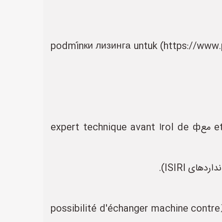
- شرکت‌های مثل [ایران лизинг](https://www.iranleasing.ir) یا [پاسارگاد лизинг](https://www.pasargadlease.ir) podmínки лизинга untuk
- tylko از fontes معتبر (مثلاً équipements de fábriques fermées عبر توزیع‌های банкротlığı) et معrol de фا expert technique avant
possibilité d'échanger machine contre产品（例如：трактор