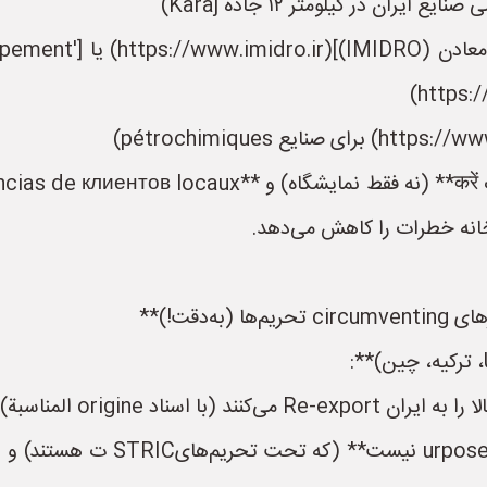
یران در کیلومتر ۱۲ جاده Karaj)
- سایت‌های官方 مانند [س
رخانه خطرات را کاهش می‌دهد.
دقت!)**
- **احتیاط**: تضمین کنید که کالا