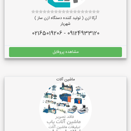
آرکا ازن ( تولید کننده دستگاه ازن ساز )
شهریار
09124933120 - 02165019206
مشاهده پروفایل
ماشین آلات