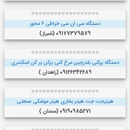
دستگاه سی ان سی خراطی ۶ محور
09177379579 (شیراز)
دستگاه پرکنی بلدرچین مرغ کنی پرکن پر کن اسکندری
09126342689 (زاهدان )
هیترجت جت هیتر بخاری هیتر موشکی صنعتی
09190985271 (سمنان )