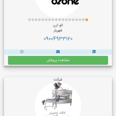
الو ازن
شهریار
09004933120
مشاهده پروفایل
شرکت