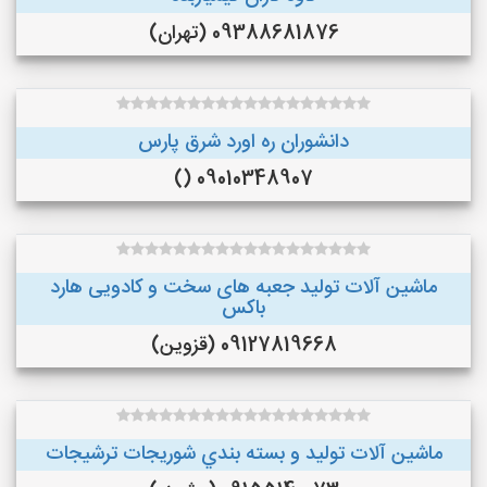
09388681876 (تهران)
دانشوران ره اورد شرق پارس
09010348907 ()
ماشین آلات تولید جعبه های سخت و کادویی هارد
باکس
09127819668 (قزوین)
ماشین آلات توليد و بسته بندي شوريجات ترشيجات