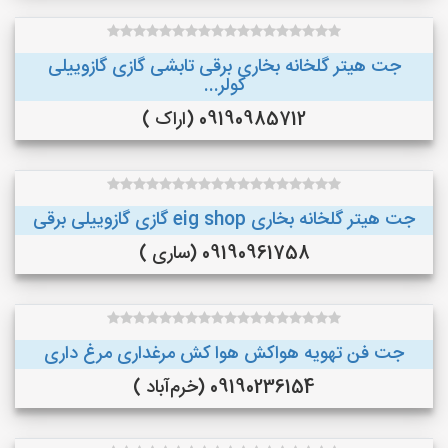
جت هیتر گلخانه بخاری برقی تابشی گازی گازوییلی
کولر...
09190985712 (اراک )
جت هیتر گلخانه بخاری eig shop گازی گازوییلی برقی
09190961758 (ساری )
جت فن تهویه هواکش هوا کش مرغداری مرغ داری
09190236154 (خرم‌آباد )