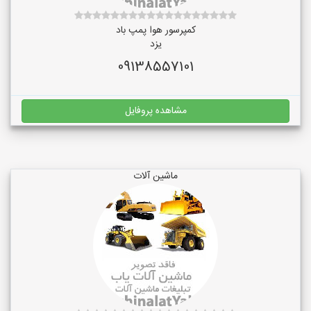
کمپرسور هوا پمپ باد
یزد
09138557101
مشاهده پروفایل
ماشین آلات