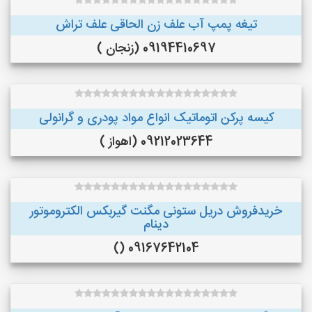
تیغه پمپ آب علف زن الحاقی علف تراش
09194410697 (زنجان )
کیسه پرکن اتوماتیک انواع مواد پودری و گرانولی
09212023644 (اهواز )
خریدفروش دریل ستونی مگنت گیربکس الکتروموتور
دینام
09167642104 ()