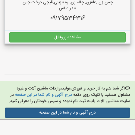
چمن زن .علفزن. چاله زن.اره بنزینی.قیچی درخت چین
بندر عباس
09179534316
مشاهده پروفایل
اگر شما هم به کار خرید و فروش،تولید،واردات ماشین آلات و غیره
مشغول هستید با کلیک روی دکمه
درج آگهی و نام شما در این صفحه
در
سایت «ماشین آلات یاب» ثبت نام نموده و سپس خودتان را معرفی کنید.
درج آگهی و نام شما در این صفحه