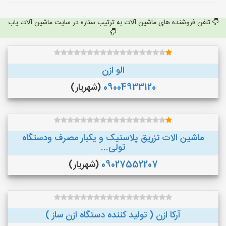
تلفن فروشنده های ماشین آلات به ترتیب ستاره در سایت ماشین آلات یاب
الو ازن
09004933120
(شهریار)
ماشین الات تزریق پلاستیک و یکبار مصرف ودستگاه
تولی...
09027552207
(شهریار)
آرکا ازن ( تولید کننده دستگاه ازن ساز )