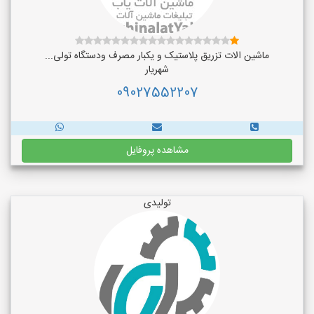
ماشین الات تزریق پلاستیک و یکبار مصرف ودستگاه تولی...
شهریار
09027552207
مشاهده پروفایل
تولیدی