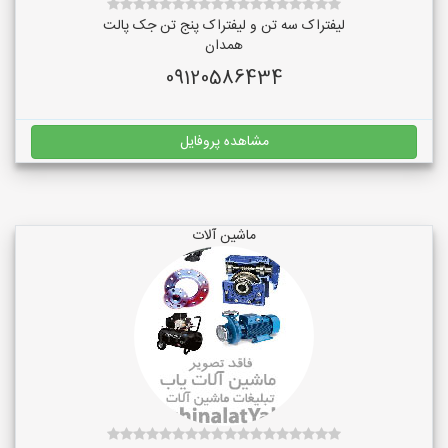
لیفتراک سه تن و لیفتراک پنج تن جک پالت
همدان
09120586434
مشاهده پروفایل
ماشین آلات