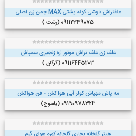
علفتراش دوشی کوله پشتی MAX چمن زن اصلی
09112339075 (رشت )
علف زن علف تراش موتور اره زنجیری سمپاش
09116445203 (گرگان )
مه پاش مهپاش کولر آبی هوا کش - فن هواکش
09190978324 (یاسوج)
هیتر گلخانه بخاری گلخانه کوره هوای گرم