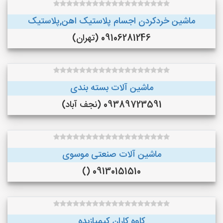
ماشین خردکردن اجسام پلاستیک اهن,پلاستیک
09106281246 (تهران)
ماشین آلات بسته بندی
09389723591 (نجف‌ آباد)
ماشین آلات صنعتی موسوی
09130151510 ()
کاوه کاران کیمیازبده