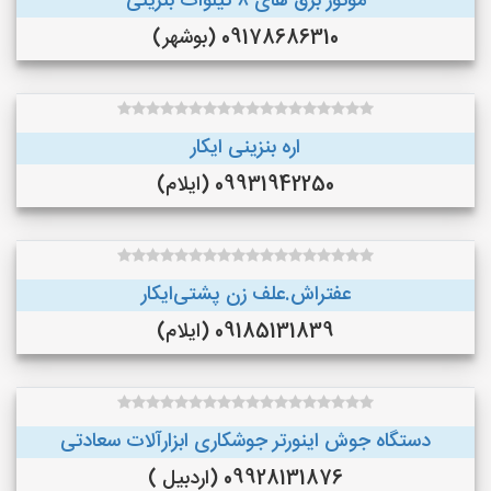
موتور برق های ٨ کیلوات بنزینی
09178686310 (بوشهر)
اره بنزینی ایکار
09931942250 (ایلام)
عفتراش.علف زن پشتی‌ایکار
09185131839 (ایلام)
دستگاه جوش اینورتر جوشکاری ابزارآلات سعادتی
09928131876 (اردبیل )