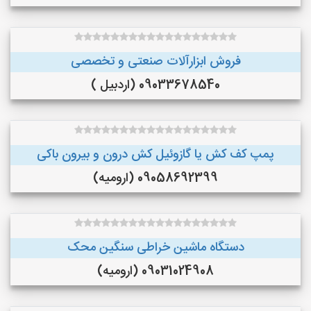
فروش ابزارآلات صنعتی و تخصصی
09033678540 (اردبیل )
پمپ کف کش یا گازوئیل کش درون و بیرون باکی
09058692399 (ارومیه)
دستگاه ماشین خراطی سنگین محک
09031024908 (ارومیه)