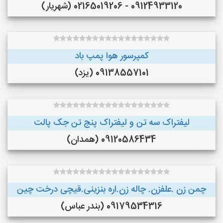
09124933120 - 02165019206 (شهریار)
کمپرسور هوا پمپ باد
09138557101 (یزد)
لیفتراک سه تن و لیفتراک پنج تن جک پالت
09120586434 (همدان)
چمن زن .علفزن. چاله زن.اره بنزینی.قیچی درخت چین
09179534316 (بندر عباس)