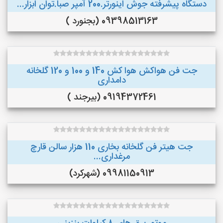
دستگاه پیشرفته جوش اینورتر.200 آمپر صبا.توان ابزار...
09398513163 (بجنورد )
جت فن هواکش هوا کش 140 و 100 و 120 گلخانه
دامداری
09194372461 (بیرجند )
جت هیتر فن گلخانه بخاری 110 هزار سالن قارچ
مرغداری...
09981150913 (شهرکرد)