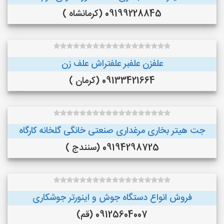
09199228845 (کرمانشاه )
علفزن علفبر علفتراش علف زن
09133421664 (کرمان )
جت هیتر بخاری مرغداری صنعتی خانگی گلخانه کارگاه
09194298725 (سنندج )
فروش انواع دستگاه جوش و اینورتر جوشکاری
09125604007 (قم)