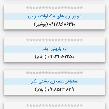
موتور برق های ٨ کیلوات بنزینی
09178686310 (بوشهر)
اره بنزینی ایکار
09931942250 (ایلام)
عفتراش.علف زن پشتی‌ایکار
09185131839 (ایلام)