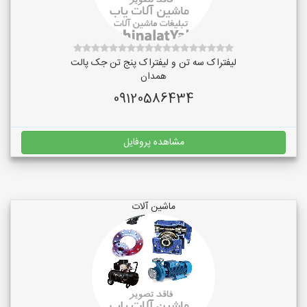
لیفتراک سه تن و لیفتراک پنج تن جک پالت
همدان
09120586434
مشاهده پروفایل
ماشین آلات