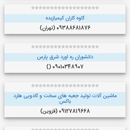
کاوه کاران کیمیازبده
09388681876 (تهران)
دانشوران ره اورد شرق پارس
09010348907 ()
ماشین آلات تولید جعبه های سخت و کادویی هارد
باکس
09127819668 (قزوین)