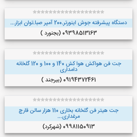
دستگاه پیشرفته جوش اینورتر.200 آمپر صبا.توان ابزار...
09398513163 (بجنورد )
جت فن هواکش هوا کش 140 و 100 و 120 گلخانه
دامداری
09194372461 (بیرجند )
جت هیتر فن گلخانه بخاری 110 هزار سالن قارچ
مرغداری...
09981150913 (شهرکرد)