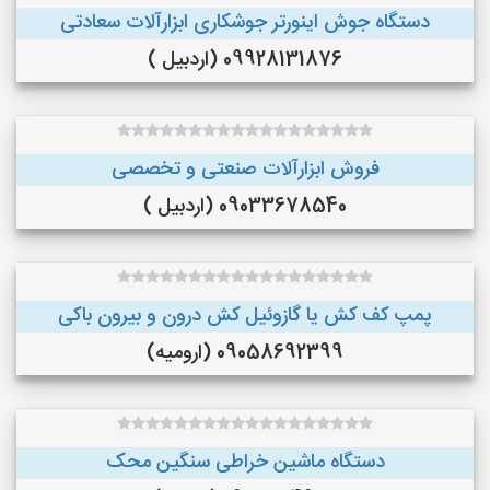
دستگاه جوش اینورتر جوشکاری ابزارآلات سعادتی
09928131876 (اردبیل )
فروش ابزارآلات صنعتی و تخصصی
09033678540 (اردبیل )
پمپ کف کش یا گازوئیل کش درون و بیرون باکی
09058692399 (ارومیه)
دستگاه ماشین خراطی سنگین محک