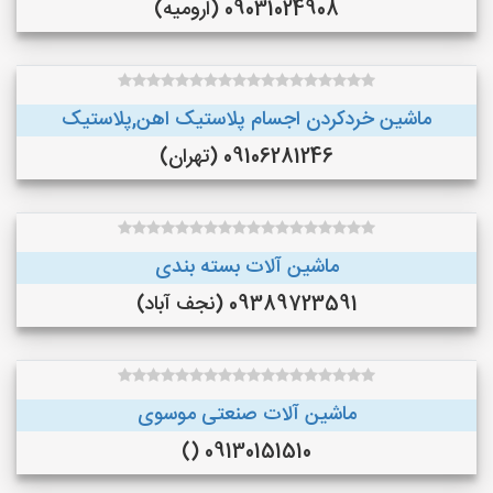
09031024908 (ارومیه)
ماشین خردکردن اجسام پلاستیک اهن,پلاستیک
09106281246 (تهران)
ماشین آلات بسته بندی
09389723591 (نجف‌ آباد)
ماشین آلات صنعتی موسوی
09130151510 ()