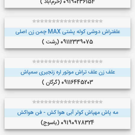
09190236154 (خرم‌آباد )
علفتراش دوشی کوله پشتی MAX چمن زن اصلی
09112339075 (رشت )
علف زن علف تراش موتور اره زنجیری سمپاش
09116445203 (گرگان )
مه پاش مهپاش کولر آبی هوا کش - فن هواکش
09190978324 (یاسوج)