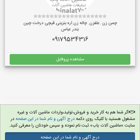
چمن زن .علفزن. چاله زن.اره بنزینی.قیچی درخت چین
بندر عباس
09179534316
مشاهده پروفایل
اگر شما هم به کار خرید و فروش،تولید،واردات ماشین آلات و غیره
مشغول هستید با کلیک روی دکمه
درج آگهی و نام شما در این صفحه
در
سایت «ماشین آلات یاب» ثبت نام نموده و سپس خودتان را معرفی کنید.
درج آگهی و نام شما در این صفحه