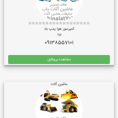
کمپرسور هوا پمپ باد
یزد
09138557101
مشاهده پروفایل
ماشین آلات