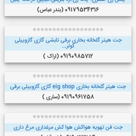
09179534316 (بندر عباس)
جت هیتر گلخانه بخاری برقی تابشی گازی گازوییلی
کولر...
09190985712 (اراک )
جت هیتر گلخانه بخاری eig shop گازی گازوییلی برقی
09190961758 (ساری )
جت فن تهویه هواکش هوا کش مرغداری مرغ داری