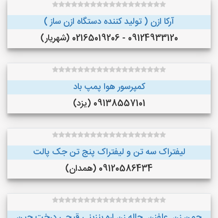
آرکا ازن ( تولید کننده دستگاه ازن ساز )
09124933120 - 02165019206 (شهریار)
کمپرسور هوا پمپ باد
09138557101 (یزد)
لیفتراک سه تن و لیفتراک پنج تن جک پالت
09120586434 (همدان)
چمن زن .علفزن. چاله زن.اره بنزینی.قیچی درخت چین