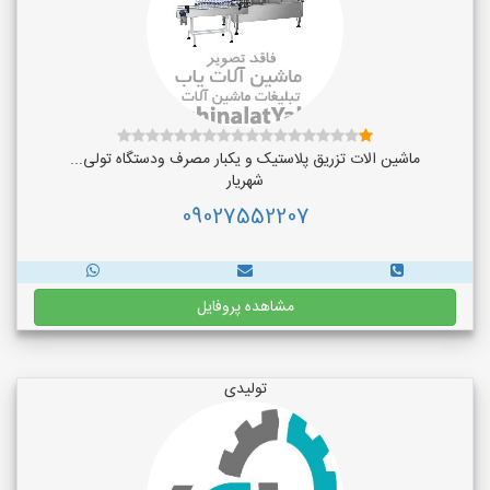
ماشین الات تزریق پلاستیک و یکبار مصرف ودستگاه تولی...
شهریار
09027552207
مشاهده پروفایل
تولیدی