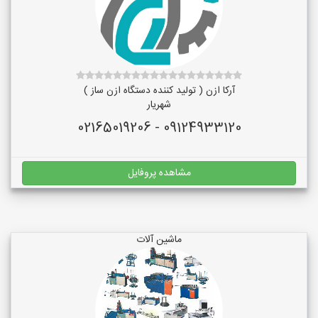
آرکا ازن ( تولید کننده دستگاه ازن ساز )
شهریار
09124933120 - 02165019206
مشاهده پروفایل
ماشین آلات