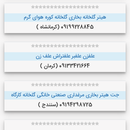
هیتر گلخانه بخاری گلخانه کوره هوای گرم
09199228845 (کرمانشاه )
علفزن علفبر علفتراش علف زن
09133421664 (کرمان )
جت هیتر بخاری مرغداری صنعتی خانگی گلخانه کارگاه
09194298725 (سنندج )