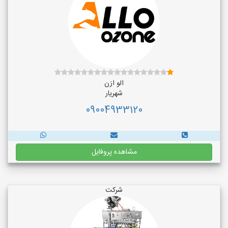
الو ازن
شهریار
09004933120
مشاهده پروفایل
شرکت