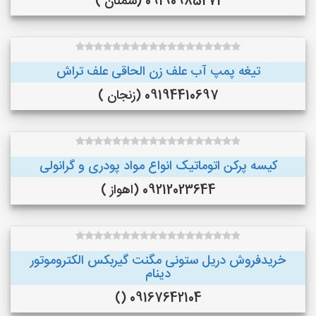
09190985271 (سمنان )
تیغه پمپ آب علف زن الحاقی علف تراش
09194410697 (زنجان )
کیسه پرکن اتوماتیک انواع مواد پودری و گرانولی
09212023644 (اهواز )
خریدفروش دریل ستونی مگنت گیربکس الکتروموتور
دینام
09167642104 ()