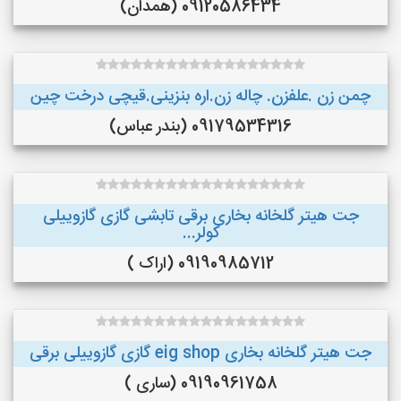
09120586434 (همدان)
چمن زن .علفزن. چاله زن.اره بنزینی.قیچی درخت چین
09179534316 (بندر عباس)
جت هیتر گلخانه بخاری برقی تابشی گازی گازوییلی
کولر...
09190985712 (اراک )
جت هیتر گلخانه بخاری eig shop گازی گازوییلی برقی
09190961758 (ساری )