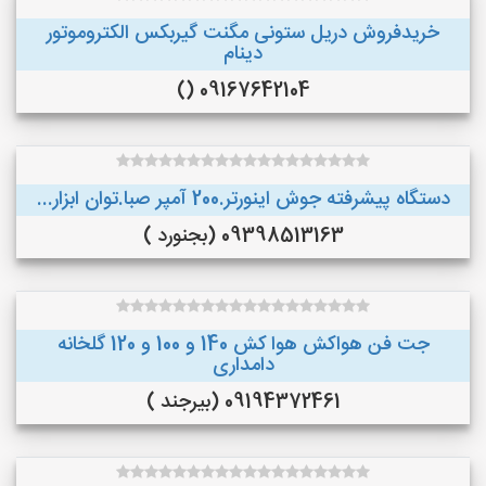
خریدفروش دریل ستونی مگنت گیربکس الکتروموتور
دینام
09167642104 ()
دستگاه پیشرفته جوش اینورتر.200 آمپر صبا.توان ابزار...
09398513163 (بجنورد )
جت فن هواکش هوا کش 140 و 100 و 120 گلخانه
دامداری
09194372461 (بیرجند )