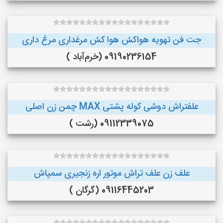
جت فن تهویه هواکش هوا کش مرغداری مرغ داری
09190236154 (خرم‌آباد )
علفتراش دوشی کوله پشتی MAX چمن زن اصلی
09112339075 (رشت )
علف زن علف تراش موتور اره زنجیری سمپاش
09116445203 (گرگان )