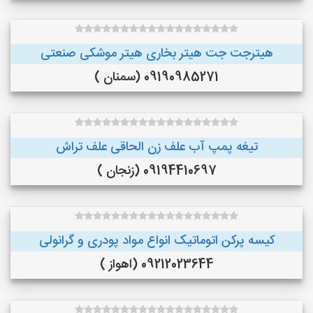
هیترجت جت هیتر بخاری هیتر موشکی صنعتی
09190985271 (سمنان )
تیغه پمپ آب علف زن الحاقی علف تراش
09194410697 (زنجان )
کیسه پرکن اتوماتیک انواع مواد پودری و گرانولی
09212023644 (اهواز )