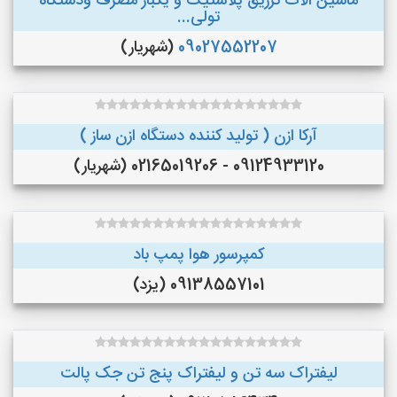
ماشین الات تزریق پلاستیک و یکبار مصرف ودستگاه
تولی...
09027552207
(شهریار)
آرکا ازن ( تولید کننده دستگاه ازن ساز )
09124933120 - 02165019206 (شهریار)
کمپرسور هوا پمپ باد
09138557101 (یزد)
لیفتراک سه تن و لیفتراک پنج تن جک پالت