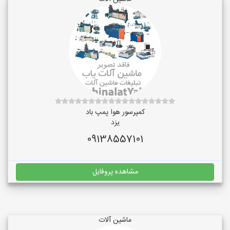
کمپرسور هوا پمپ باد
یزد
09138557101
مشاهده پروفایل
ماشین آلات