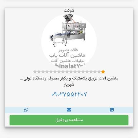
شرکت
ماشین الات تزریق پلاستیک و یکبار مصرف ودستگاه تولی...
شهریار
09027552207
مشاهده پروفایل