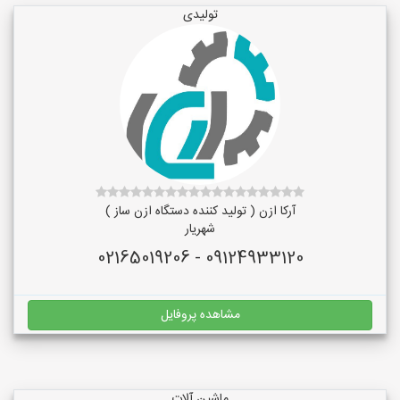
تولیدی
آرکا ازن ( تولید کننده دستگاه ازن ساز )
شهریار
09124933120 - 02165019206
مشاهده پروفایل
ماشین آلات