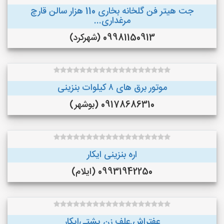
جت هیتر فن گلخانه بخاری 110 هزار سالن قارچ
مرغداری...
09981150913 (شهرکرد)
موتور برق های ٨ کیلوات بنزینی
09178686310 (بوشهر)
اره بنزینی ایکار
09931942250 (ایلام)
عفتراش.علف زن پشتی‌ایکار