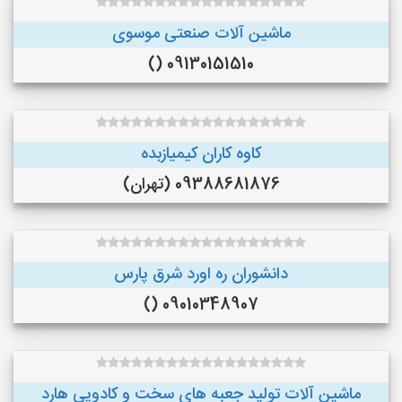
ماشین آلات صنعتی موسوی
09130151510 ()
کاوه کاران کیمیازبده
09388681876 (تهران)
دانشوران ره اورد شرق پارس
09010348907 ()
ماشین آلات تولید جعبه های سخت و کادویی هارد