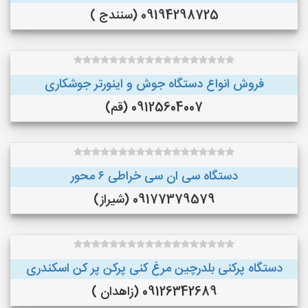
09194298725 (سنندج )
فروش انواع دستگاه جوش و اینورتر جوشکاری
09125604007 (قم)
دستگاه سی ان سی خراطی ۶ محور
09177379579 (شیراز)
دستگاه پرکنی بلدرچین مرغ کنی پرکن پر کن اسکندری
09126342689 (زاهدان )