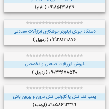
09185131839 (ایلام)
دستگاه جوش اینورتر جوشکاری ابزارآلات سعادتی
09928131876 (اردبیل )
فروش ابزارآلات صنعتی و تخصصی
09033678540 (اردبیل )
پمپ کف کش یا گازوئیل کش درون و بیرون باکی
09058692399 (ارومیه)