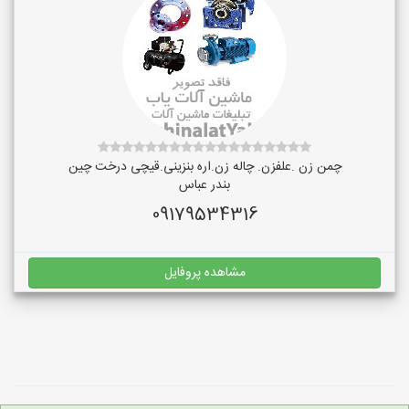
چمن زن .علفزن. چاله زن.اره بنزینی.قیچی درخت چین
بندر عباس
09179534316
مشاهده پروفایل