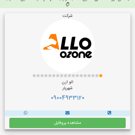
شرکت
الو ازن
شهریار
09004933120
مشاهده پروفایل