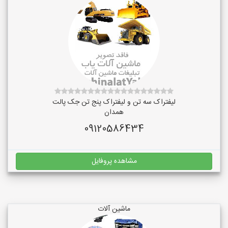
لیفتراک سه تن و لیفتراک پنج تن جک پالت
همدان
09120586434
مشاهده پروفایل
ماشین آلات