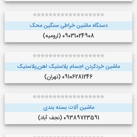
دستگاه ماشین خراطی سنگین محک
09031024908 (ارومیه)
ماشین خردکردن اجسام پلاستیک اهن,پلاستیک
09106281246 (تهران)
ماشین آلات بسته بندی
09389723591 (نجف‌ آباد)