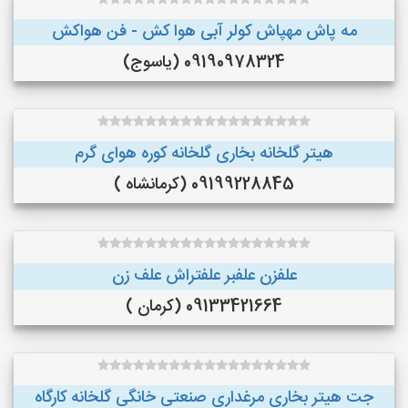
مه پاش مهپاش کولر آبی هوا کش - فن هواکش
09190978324 (یاسوج)
هیتر گلخانه بخاری گلخانه کوره هوای گرم
09199228845 (کرمانشاه )
علفزن علفبر علفتراش علف زن
09133421664 (کرمان )
جت هیتر بخاری مرغداری صنعتی خانگی گلخانه کارگاه