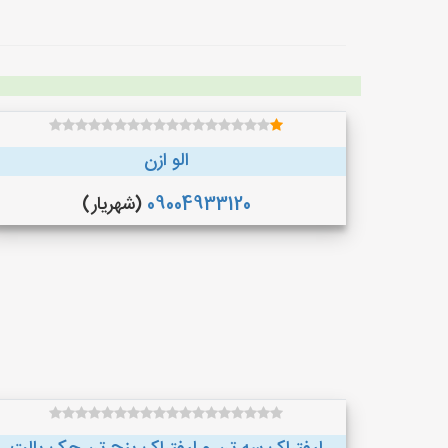
الو ازن
09004933120
(شهریار)