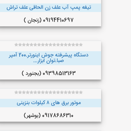
تیغه پمپ آب علف زن الحاقی علف تراش
09194410697 (زنجان )
دستگاه پیشرفته جوش اینورتر.200 آمپر
صبا.توان ابزار...
09398513163 (بجنورد )
موتور برق های ٨ کیلوات بنزینی
09178686310 (بوشهر)