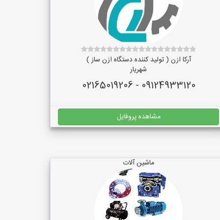
آرکا ازن ( تولید کننده دستگاه ازن ساز )
شهریار
09124933120 - 02165019206
مشاهده پروفایل
ماشین آلات