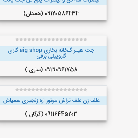
لیفتراک سه تن و لیفتراک پنج تن جک پالت
09120586434 (همدان)
جت هیتر گلخانه بخاری eig shop گازی
گازوییلی برقی
09190961758 (ساری )
علف زن علف تراش موتور اره زنجیری سمپاش
09116445203 (گرگان )