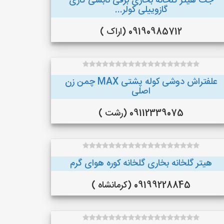
جت هیتر گلخانه بخاری برقی تابشی گازی
گازوییلی کولر...
09190985712 (اراک )
علفتراش دوشی کوله پشتی MAX چمن زن
اصلی
09112339075 (رشت )
هیتر گلخانه بخاری گلخانه کوره هوای گرم
09199228845 (کرمانشاه )