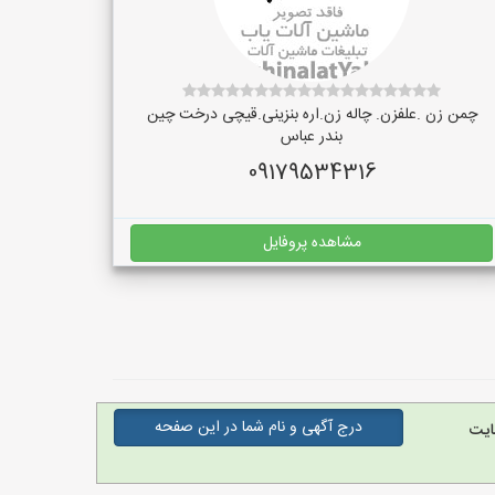
چمن زن .علفزن. چاله زن.اره بنزینی.قیچی درخت چین
بندر عباس
09179534316
مشاهده پروفایل
درج آگهی و نام شما در این صفحه
ایت