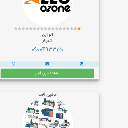
الو ازن
شهریار
09004933120
مشاهده پروفایل
ماشین آلات