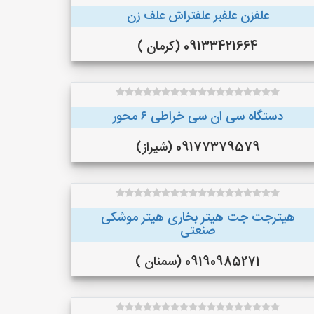
علفزن علفبر علفتراش علف زن
09133421664 (کرمان )
دستگاه سی ان سی خراطی ۶ محور
09177379579 (شیراز)
هیترجت جت هیتر بخاری هیتر موشکی
صنعتی
09190985271 (سمنان )