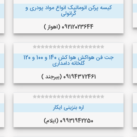
کیسه پرکن اتوماتیک انواع مواد پودری و
گرانولی
09212023644 (اهواز )
جت فن هواکش هوا کش 140 و 100 و 120
گلخانه دامداری
09194372461 (بیرجند )
اره بنزینی ایکار
09931942250 (ایلام)