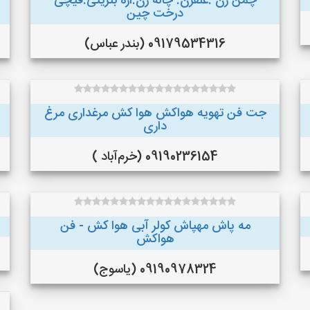
چمن زن .علفزن. چاله زن.اره بنزینی.قیچی
درخت چین
09179534316 (بندر عباس)
جت فن تهویه هواکش هوا کش مرغداری مرغ
داری
09190236154 (خرم‌آباد )
مه پاش مهپاش کولر آبی هوا کش - فن
هواکش
09190978324 (یاسوج)