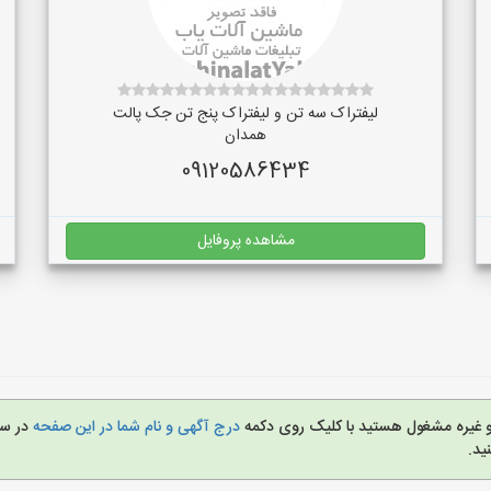
لیفتراک سه تن و لیفتراک پنج تن جک پالت
همدان
09120586434
مشاهده پروفایل
 و غیره مشغول هستید با کلیک روی دکمه
درج آگهی و نام شما در این صفحه
در س
ید.