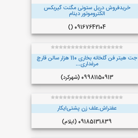
خریدفروش دریل ستونی مگنت گیربکس
الکتروموتور دینام
09167642104 ()
جت هیتر فن گلخانه بخاری 110 هزار سالن قارچ
مرغداری...
09981150913 (شهرکرد)
عفتراش.علف زن پشتی‌ایکار
09185131839 (ایلام)