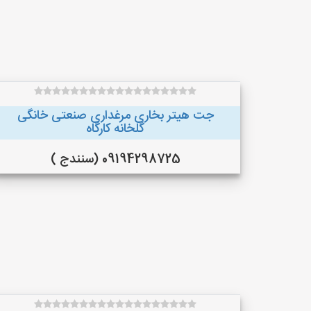
جت هیتر بخاری مرغداری صنعتی خانگی
گلخانه کارگاه
09194298725 (سنندج )