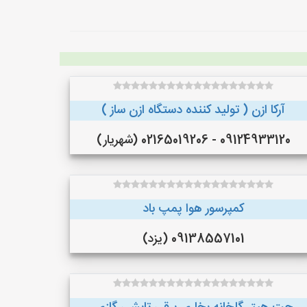
آرکا ازن ( تولید کننده دستگاه ازن ساز )
09124933120 - 02165019206 (شهریار)
کمپرسور هوا پمپ باد
09138557101 (یزد)