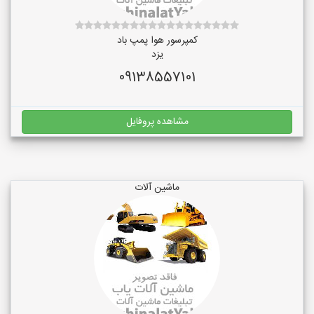
کمپرسور هوا پمپ باد
یزد
09138557101
مشاهده پروفایل
ماشین آلات