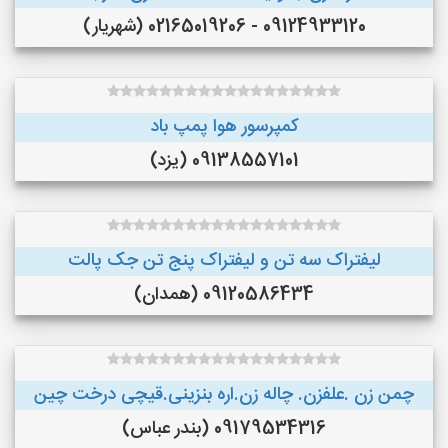
09124933120 - 02165019206 (شهریار)
کمپرسور هوا پمپ باد
09138557101 (یزد)
لیفتراک سه تن و لیفتراک پنج تن جک پالت
09120586434 (همدان)
چمن زن .علفزن. چاله زن.اره بنزینی.قیچی درخت چین
09179534316 (بندر عباس)