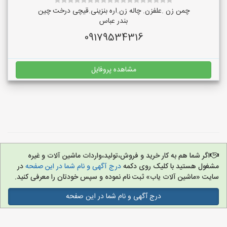
چمن زن .علفزن. چاله زن.اره بنزینی.قیچی درخت چین
بندر عباس
09179534316
مشاهده پروفایل
اگر شما هم به کار خرید و فروش،تولید،واردات ماشین آلات و غیره
مشغول هستید با کلیک روی دکمه
درج آگهی و نام شما در این صفحه
در
سایت «ماشین آلات یاب» ثبت نام نموده و سپس خودتان را معرفی کنید.
درج آگهی و نام شما در این صفحه