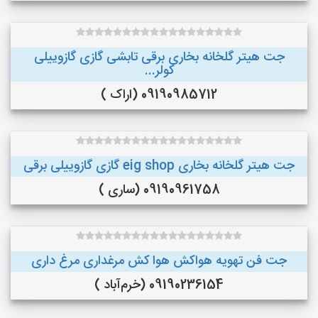
جت هیتر گلخانه بخاری برقی تابشی گازی گازوییلی
کولر...
09190985712 (اراک )
جت هیتر گلخانه بخاری eig shop گازی گازوییلی برقی
09190961758 (ساری )
جت فن تهویه هواکش هوا کش مرغداری مرغ داری
09190236154 (خرم‌آباد )