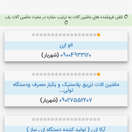
تلفن فروشنده های ماشین آلات به ترتیب ستاره در سایت ماشین آلات یاب
الو ازن
09004933120
(شهریار)
ماشین الات تزریق پلاستیک و یکبار مصرف ودستگاه
تولی...
09027552207
(شهریار)
آرکا ازن ( تولید کننده دستگاه ازن ساز )