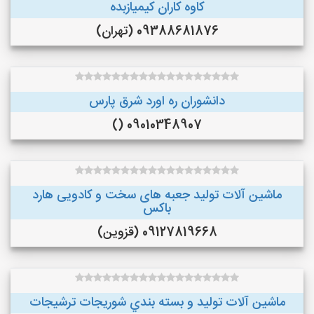
کاوه کاران کیمیازبده
09388681876 (تهران)
دانشوران ره اورد شرق پارس
09010348907 ()
ماشین آلات تولید جعبه های سخت و کادویی هارد
باکس
09127819668 (قزوین)
ماشین آلات توليد و بسته بندي شوريجات ترشيجات