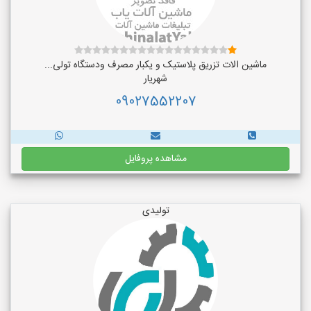
ماشین الات تزریق پلاستیک و یکبار مصرف ودستگاه تولی...
شهریار
09027552207
مشاهده پروفایل
تولیدی