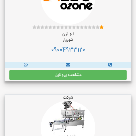
الو ازن
شهریار
09004933120
مشاهده پروفایل
شرکت