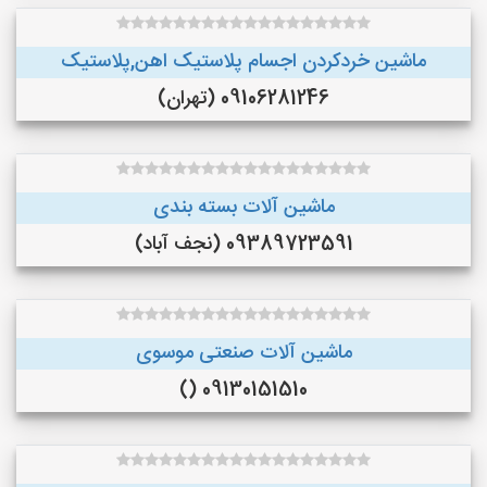
ماشین خردکردن اجسام پلاستیک اهن,پلاستیک
09106281246 (تهران)
ماشین آلات بسته بندی
09389723591 (نجف‌ آباد)
ماشین آلات صنعتی موسوی
09130151510 ()