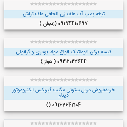
تیغه پمپ آب علف زن الحاقی علف تراش
09194410697 (زنجان )
کیسه پرکن اتوماتیک انواع مواد پودری و گرانولی
09212023644 (اهواز )
خریدفروش دریل ستونی مگنت گیربکس الکتروموتور
دینام
09167642104 ()