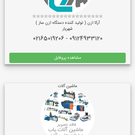
آرکا ازن ( تولید کننده دستگاه ازن ساز )
شهریار
09124933120 - 02165019206
مشاهده پروفایل
ماشین آلات