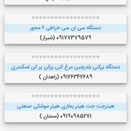
دستگاه سی ان سی خراطی ۶ محور
09177379579 (شیراز)
دستگاه پرکنی بلدرچین مرغ کنی پرکن پر کن اسکندری
09126342689 (زاهدان )
هیترجت جت هیتر بخاری هیتر موشکی صنعتی
09190985271 (سمنان )