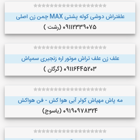
علفتراش دوشی کوله پشتی MAX چمن زن اصلی
09112339075 (رشت )
علف زن علف تراش موتور اره زنجیری سمپاش
09116445203 (گرگان )
مه پاش مهپاش کولر آبی هوا کش - فن هواکش
09190978324 (یاسوج)