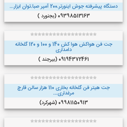
دستگاه پیشرفته جوش اینورتر.200 آمپر صبا.توان ابزار...
09398513163 (بجنورد )
جت فن هواکش هوا کش 140 و 100 و 120 گلخانه
دامداری
09194372461 (بیرجند )
جت هیتر فن گلخانه بخاری 110 هزار سالن قارچ
مرغداری...
09981150913 (شهرکرد)