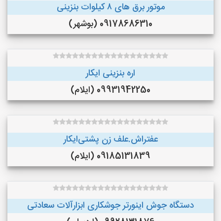
موتور برق های ٨ کیلوات بنزینی
09178686310 (بوشهر)
اره بنزینی ایکار
09931942250 (ایلام)
عفتراش.علف زن پشتی‌ایکار
09185131839 (ایلام)
دستگاه جوش اینورتر جوشکاری ابزارآلات سعادتی