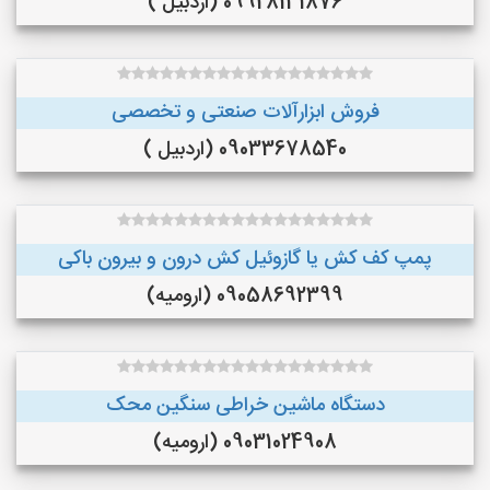
09928131876 (اردبیل )
فروش ابزارآلات صنعتی و تخصصی
09033678540 (اردبیل )
پمپ کف کش یا گازوئیل کش درون و بیرون باکی
09058692399 (ارومیه)
دستگاه ماشین خراطی سنگین محک
09031024908 (ارومیه)