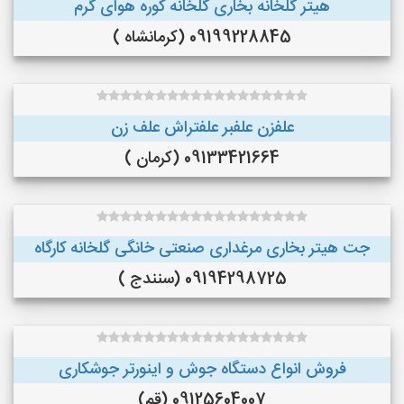
هیتر گلخانه بخاری گلخانه کوره هوای گرم
09199228845 (کرمانشاه )
علفزن علفبر علفتراش علف زن
09133421664 (کرمان )
جت هیتر بخاری مرغداری صنعتی خانگی گلخانه کارگاه
09194298725 (سنندج )
فروش انواع دستگاه جوش و اینورتر جوشکاری
09125604007 (قم)