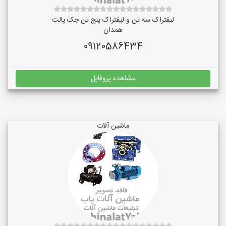
لیفتراک سه تن و لیفتراک پنج تن جک پالت
همدان
09120586434
مشاهده پروفایل
ماشین آلات