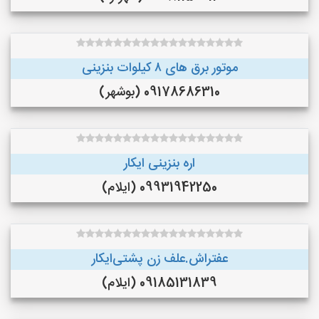
موتور برق های ٨ کیلوات بنزینی
09178686310 (بوشهر)
اره بنزینی ایکار
09931942250 (ایلام)
عفتراش.علف زن پشتی‌ایکار
09185131839 (ایلام)