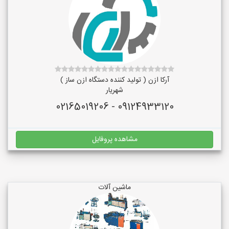
آرکا ازن ( تولید کننده دستگاه ازن ساز )
شهریار
09124933120 - 02165019206
مشاهده پروفایل
ماشین آلات