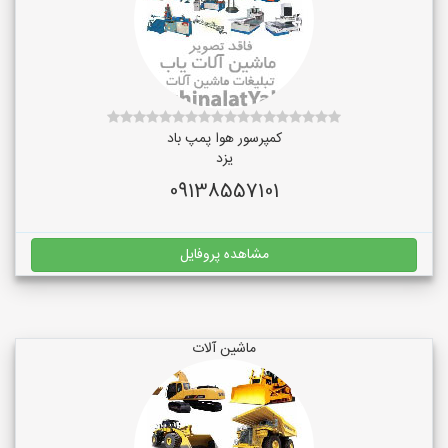
کمپرسور هوا پمپ باد
یزد
09138557101
مشاهده پروفایل
ماشین آلات