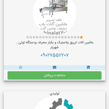
ماشین الات تزریق پلاستیک و یکبار مصرف ودستگاه تولی...
شهریار
09027552207
مشاهده پروفایل
تولیدی