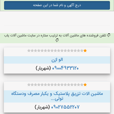
درج آگهی و نام شما در این صفحه
تلفن فروشنده های ماشین آلات به ترتیب ستاره در سایت ماشین آلات یاب
الو ازن
09004933120
(شهریار)
ماشین الات تزریق پلاستیک و یکبار مصرف ودستگاه
تولی...
09027552207
(شهریار)