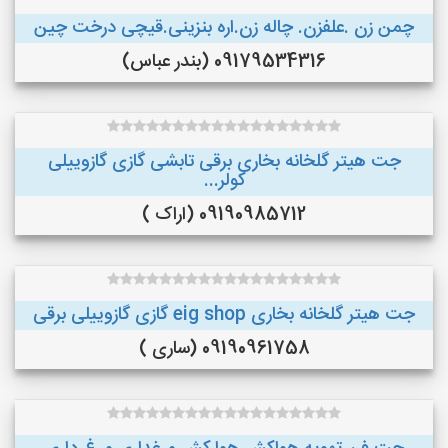
چمن زن .علفزن. چاله زن.اره بنزینی.قیچی درخت چین
09179534316 (بندر عباس)
جت هیتر گلخانه بخاری برقی تابشی گازی گازوییلی
کولر...
09190985712 (اراک )
جت هیتر گلخانه بخاری eig shop گازی گازوییلی برقی
09190961758 (ساری )