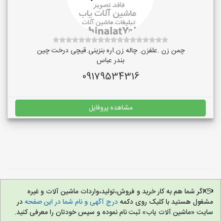
چمن زن .علفزن. چاله زن.اره بنزینی.قیچی درخت چین
بندر عباس
09179534316
مشاهده پروفایل
اگر شما هم به کار خرید و فروش،تولید،واردات ماشین آلات و غیره
مشغول هستید با کلیک روی دکمه
درج آگهی و نام شما در این صفحه
در
سایت «ماشین آلات یاب» ثبت نام نموده و سپس خودتان را معرفی کنید.