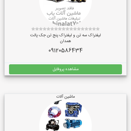
لیفتراک سه تن و لیفتراک پنج تن جک پالت
همدان
09120586434
مشاهده پروفایل
ماشین آلات