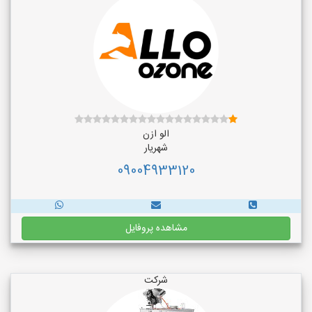
الو ازن
شهریار
09004933120
مشاهده پروفایل
شرکت