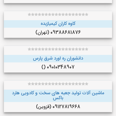
کاوه کاران کیمیازبده
09388681876 (تهران)
دانشوران ره اورد شرق پارس
09010348907 ()
ماشین آلات تولید جعبه های سخت و کادویی هارد
باکس
09127819668 (قزوین)