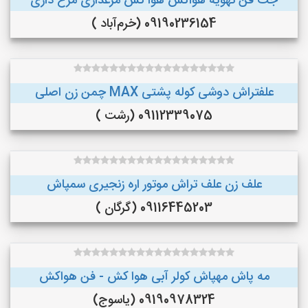
جت فن تهویه هواکش هوا کش مرغداری مرغ داری
09190236154 (خرم‌آباد )
علفتراش دوشی کوله پشتی MAX چمن زن اصلی
09112339075 (رشت )
علف زن علف تراش موتور اره زنجیری سمپاش
09116445203 (گرگان )
مه پاش مهپاش کولر آبی هوا کش - فن هواکش
09190978324 (یاسوج)