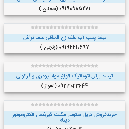
09190985271 (سمنان )
تیغه پمپ آب علف زن الحاقی علف تراش
09194410697 (زنجان )
کیسه پرکن اتوماتیک انواع مواد پودری و گرانولی
09212023644 (اهواز )
خریدفروش دریل ستونی مگنت گیربکس الکتروموتور
دینام