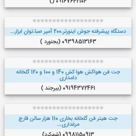
09167642104 ()
دستگاه پیشرفته جوش اینورتر.200 آمپر صبا.توان ابزار...
09398513163 (بجنورد )
جت فن هواکش هوا کش 140 و 100 و 120 گلخانه
دامداری
09194372461 (بیرجند )
جت هیتر فن گلخانه بخاری 110 هزار سالن قارچ
مرغداری...
09981150913 (شهرکرد)