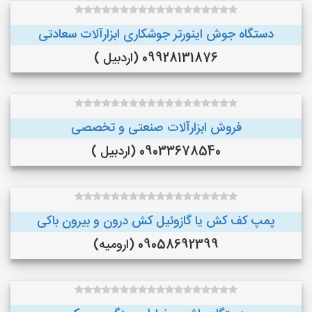
دستگاه جوش اینورتر جوشکاری ابزارآلات سعادتی
09928131876 (اردبیل )
فروش ابزارآلات صنعتی و تخصصی
09033678540 (اردبیل )
پمپ کف کش یا گازوئیل کش درون و بیرون باکی
09058692399 (ارومیه)