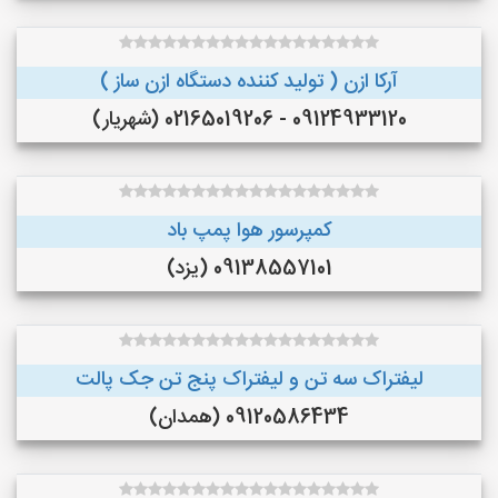
آرکا ازن ( تولید کننده دستگاه ازن ساز )
09124933120 - 02165019206 (شهریار)
کمپرسور هوا پمپ باد
09138557101 (یزد)
لیفتراک سه تن و لیفتراک پنج تن جک پالت
09120586434 (همدان)