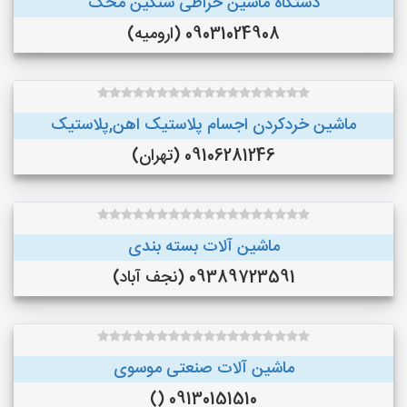
دستگاه ماشین خراطی سنگین محک
09031024908 (ارومیه)
ماشین خردکردن اجسام پلاستیک اهن,پلاستیک
09106281246 (تهران)
ماشین آلات بسته بندی
09389723591 (نجف‌ آباد)
ماشین آلات صنعتی موسوی
09130151510 ()