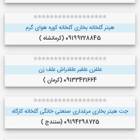
هیتر گلخانه بخاری گلخانه کوره هوای گرم
09199228845 (کرمانشاه )
علفزن علفبر علفتراش علف زن
09133421664 (کرمان )
جت هیتر بخاری مرغداری صنعتی خانگی گلخانه کارگاه
09194298725 (سنندج )