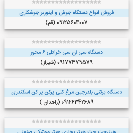
فروش انواع دستگاه جوش و اینورتر جوشکاری
09125604007 (قم)
دستگاه سی ان سی خراطی ۶ محور
09177379579 (شیراز)
دستگاه پرکنی بلدرچین مرغ کنی پرکن پر کن اسکندری
09126342689 (زاهدان )
هیترجت جت هیتر بخاری هیتر موشکی صنعتی