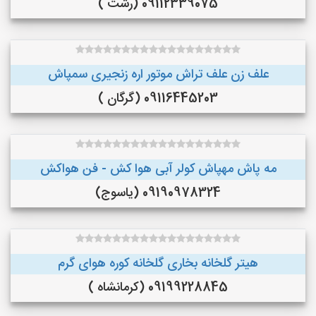
09112339075 (رشت )
علف زن علف تراش موتور اره زنجیری سمپاش
09116445203 (گرگان )
مه پاش مهپاش کولر آبی هوا کش - فن هواکش
09190978324 (یاسوج)
هیتر گلخانه بخاری گلخانه کوره هوای گرم
09199228845 (کرمانشاه )