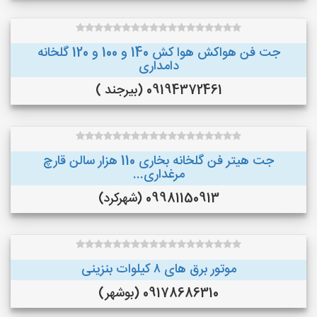
جت فن هواکش هوا کش 140 و 100 و 120 گلخانه
دامداری
09194372461 (بیرجند )
جت هیتر فن گلخانه بخاری 110 هزار سالن قارچ
مرغداری...
09981150913 (شهرکرد)
موتور برق های ٨ کیلوات بنزینی
09178686310 (بوشهر)