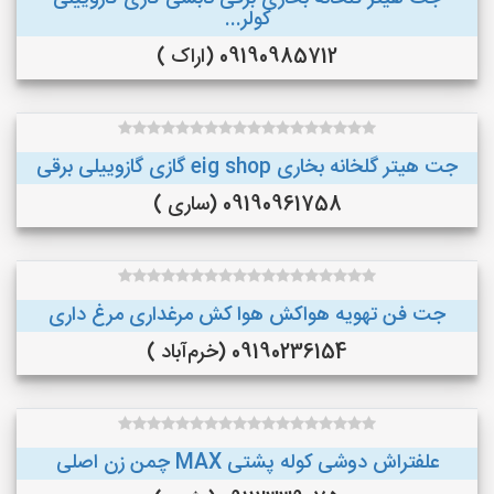
کولر...
09190985712 (اراک )
جت هیتر گلخانه بخاری eig shop گازی گازوییلی برقی
09190961758 (ساری )
جت فن تهویه هواکش هوا کش مرغداری مرغ داری
09190236154 (خرم‌آباد )
علفتراش دوشی کوله پشتی MAX چمن زن اصلی