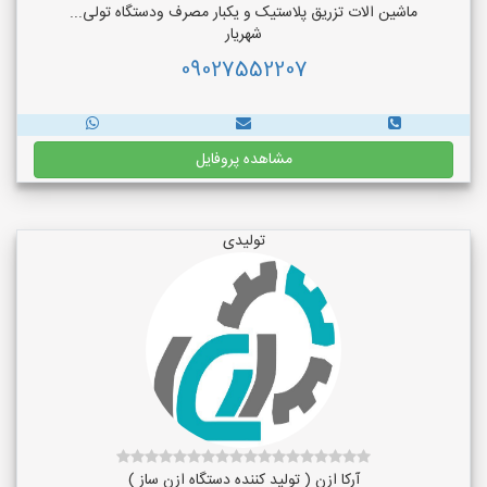
ماشین الات تزریق پلاستیک و یکبار مصرف ودستگاه تولی...
شهریار
09027552207
مشاهده پروفایل
تولیدی
آرکا ازن ( تولید کننده دستگاه ازن ساز )