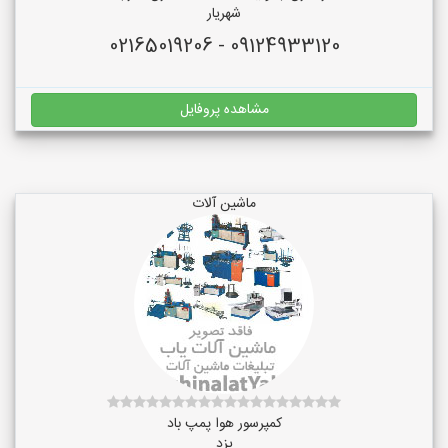
شهریار
09124933120 - 02165019206
مشاهده پروفایل
ماشین آلات
کمپرسور هوا پمپ باد
یزد