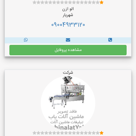
الو ازن
شهریار
09004933120
مشاهده پروفایل
شرکت