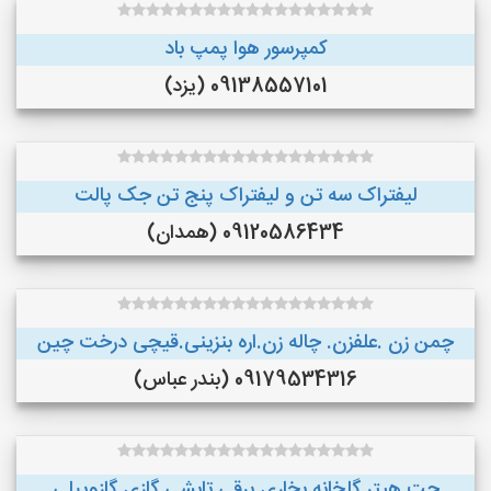
کمپرسور هوا پمپ باد
09138557101 (یزد)
لیفتراک سه تن و لیفتراک پنج تن جک پالت
09120586434 (همدان)
چمن زن .علفزن. چاله زن.اره بنزینی.قیچی درخت چین
09179534316 (بندر عباس)
جت هیتر گلخانه بخاری برقی تابشی گازی گازوییلی