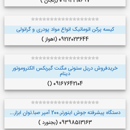
09194410697 (زنجان )
کیسه پرکن اتوماتیک انواع مواد پودری و گرانولی
09212023644 (اهواز )
خریدفروش دریل ستونی مگنت گیربکس الکتروموتور
دینام
09167642104 ()
دستگاه پیشرفته جوش اینورتر.200 آمپر صبا.توان ابزار...
09398513163 (بجنورد )