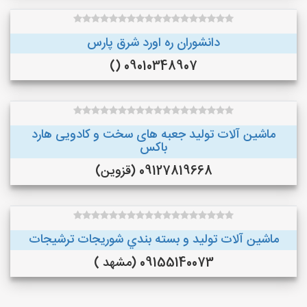
دانشوران ره اورد شرق پارس
09010348907 ()
ماشین آلات تولید جعبه های سخت و کادویی هارد
باکس
09127819668 (قزوین)
ماشین آلات توليد و بسته بندي شوريجات ترشيجات
09155140073 (مشهد )