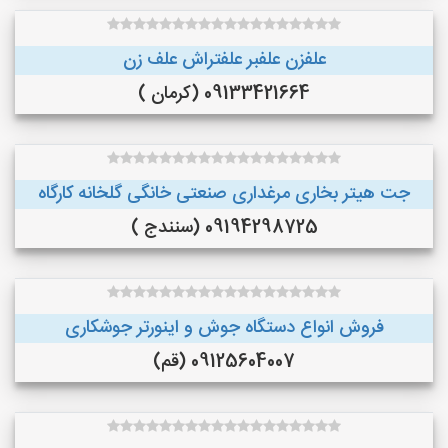
علفزن علفبر علفتراش علف زن
09133421664 (کرمان )
جت هیتر بخاری مرغداری صنعتی خانگی گلخانه کارگاه
09194298725 (سنندج )
فروش انواع دستگاه جوش و اینورتر جوشکاری
09125604007 (قم)