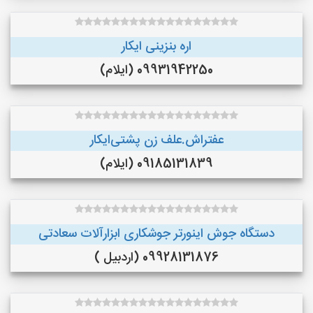
اره بنزینی ایکار
09931942250 (ایلام)
عفتراش.علف زن پشتی‌ایکار
09185131839 (ایلام)
دستگاه جوش اینورتر جوشکاری ابزارآلات سعادتی
09928131876 (اردبیل )