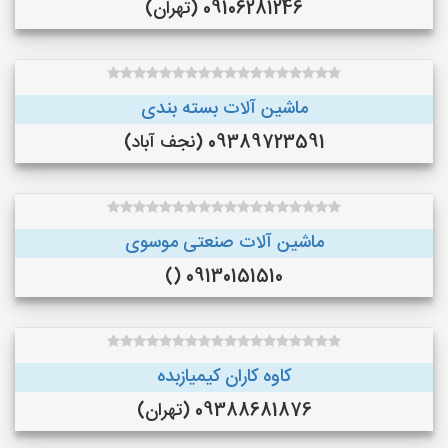
09106281246 (تهران)
ماشین آلات بسته بندی
09389723591 (نجف‌ آباد)
ماشین آلات صنعتی موسوی
09130151510 ()
کاوه کاران کیمیازبده
09388681876 (تهران)