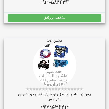
09120586434
مشاهده پروفایل
ماشین آلات
چمن زن .علفزن. چاله زن.اره بنزینی.قیچی درخت چین
بندر عباس
09179534316