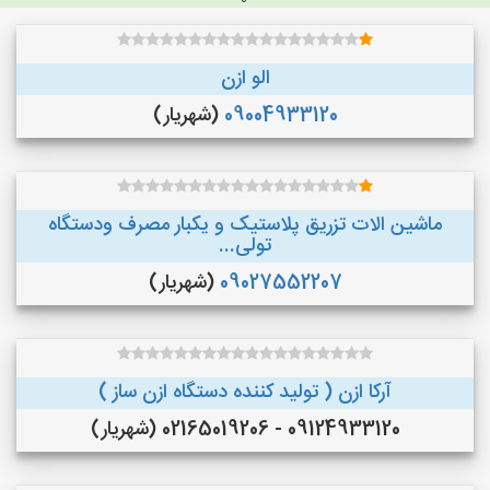
الو ازن
09004933120
(شهریار)
ماشین الات تزریق پلاستیک و یکبار مصرف ودستگاه
تولی...
09027552207
(شهریار)
آرکا ازن ( تولید کننده دستگاه ازن ساز )
09124933120 - 02165019206 (شهریار)