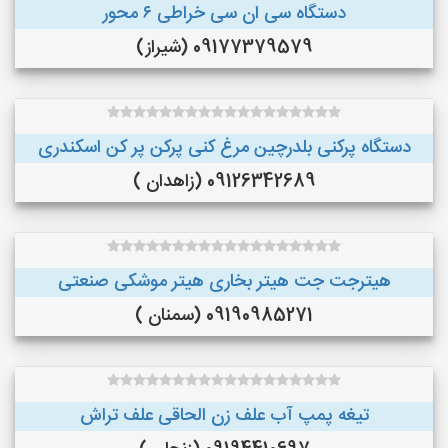
دستگاه سی ان سی خراطی ۶ محور
09177379579 (شیراز)
دستگاه پرکنی بلدرچین مرغ کنی پرکن پر کن اسکندری
09126342689 (زاهدان )
هیترجت جت هیتر بخاری هیتر موشکی صنعتی
09190985271 (سمنان )
تیغه پمپ آب علف زن الحاقی علف تراش