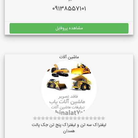
09138557101
مشاهده پروفایل
ماشین آلات
لیفتراک سه تن و لیفتراک پنج تن جک پالت
همدان