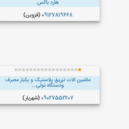
هارد باکس
09127819668
(قزوین)
ماشین الات تزریق پلاستیک و یکبار مصرف
ودستگاه تولی...
09027552207
(شهریار)