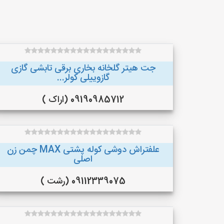
جت هیتر گلخانه بخاری برقی تابشی گازی
گازوییلی کولر...
09190985712 (اراک )
علفتراش دوشی کوله پشتی MAX چمن زن
اصلی
09112339075 (رشت )