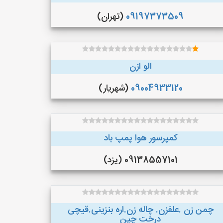
09197373509
(تهران)
الو ازن
09004933120
(شهریار)
کمپرسور هوا پمپ باد
09138557101 (یزد)
چمن زن .علفزن. چاله زن.اره بنزینی.قیچی
درخت چین