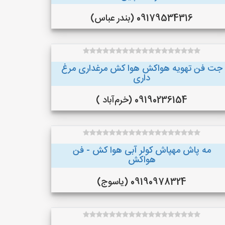
09179534316 (بندر عباس)
جت فن تهویه هواکش هوا کش مرغداری مرغ
داری
09190236154 (خرم‌آباد )
مه پاش مهپاش کولر آبی هوا کش - فن
هواکش
09190978324 (یاسوج)