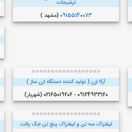
ترشيجات
09155140073
(مشهد )
آرکا ازن ( تولید کننده دستگاه ازن ساز )
09124933120 - 02165019206 (شهریار)
لیفتراک سه تن و لیفتراک پنج تن جک پالت