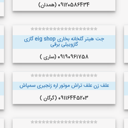
09120586434 (همدان)
جت هیتر گلخانه بخاری eig shop گازی
گازوییلی برقی
09190961758 (ساری )
علف زن علف تراش موتور اره زنجیری سمپاش
09116445203 (گرگان )