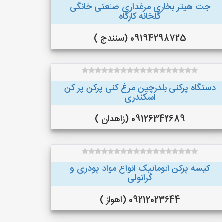
جت هیتر بخاری مرغداری صنعتی خانگی
گلخانه کارگاه
09194298725 (سنندج )
دستگاه پرکنی بلدرچین مرغ کنی پرکن پر کن
اسکندری
09126342689 (زاهدان )
کیسه پرکن اتوماتیک انواع مواد پودری و
گرانولی
09212023644 (اهواز )