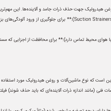
۲. **فیلتر ورودی/تنفس (Suction Strainers/Breather Filters):** بر
ر این است که نوع ماشین‌آلات و روغن هیدرولیک مورد استفا
فنی (مانند اندازه ذرات آلاینده‌ای که باید حذف شوند) فیلت