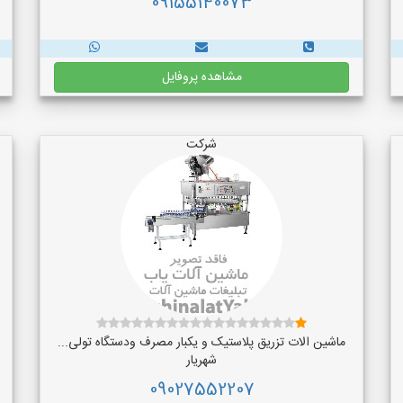
09155140073
مشاهده پروفایل
شرکت
ماشین الات تزریق پلاستیک و یکبار مصرف ودستگاه تولی...
شهریار
09027552207