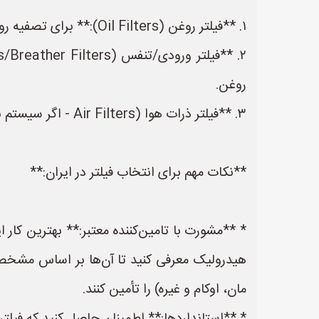
۱. **فیلتر روغن (Oil Filters):** برای تصفیه روغن هیدرولیک جهت حذف ذرات جامد و آلاینده‌ها. این مهم‌ترین فیلتر است.
روغن.
۳. **فیلتر ذرات هوا (Air Filters - اگر سیستم با هوای محیط تماس دارد):** برای محافظت از اجزایی که مستقیماً با هوا سروکار دارند.
**نکات مهم برای انتخاب فیلتر در ایران:**
* **مشورت با تامین‌کننده معتبر:** بهترین کا
هیدرولیک معرفی کنید تا آن‌ها بر اساس مشخصات 
مان، اوکام و غیره) را تأمین کنند.