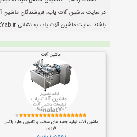
* **استانداردها:** اطمینان حاصل کنید که فیلت
در سایت ماشین آلات یاب، فروشندگان ماشین آلات
باشند. سایت ماشین آلات یاب به نشانی https://www.MashinalatYab.ir یک سایت عالی جهت ثبت آگهی و تبلیغات ماشین آلات می باشد.
ماشین آلات
ماشین آلات تولید جعبه های سخت و کادویی هارد باکس
قزوین