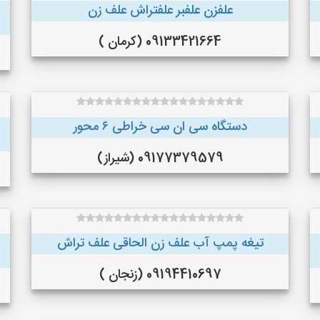
علفزن علفبر علفتراش علف زن
09133421664 (کرمان )
دستگاه سی ان سی خراطی ۶ محور
09177379579 (شیراز)
تیغه پمپ آب علف زن الحاقی علف تراش
09194410697 (زنجان )