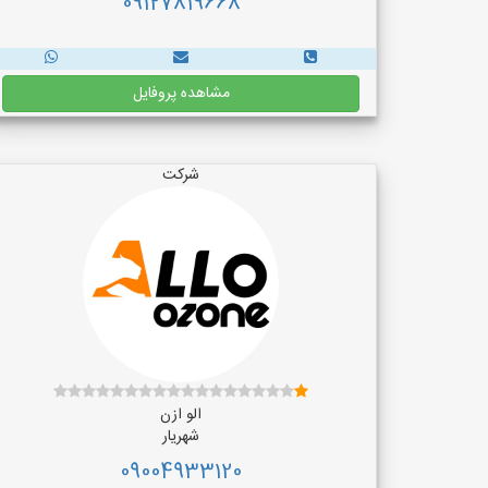
09127819668
مشاهده پروفایل
شرکت
الو ازن
شهریار
09004933120