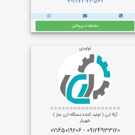
09197373509
مشاهده پروفایل
تولیدی
آرکا ازن ( تولید کننده دستگاه ازن ساز )
شهریار
09124933120 - 02165019206