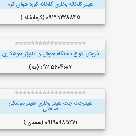
هیتر گلخانه بخاری گلخانه کوره هوای گرم
09199228845 (کرمانشاه )
فروش انواع دستگاه جوش و اینورتر جوشکاری
09125604007 (قم)
هیترجت جت هیتر بخاری هیتر موشکی
صنعتی
09190985271 (سمنان )