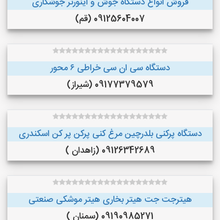
فروش انواع دستگاه جوش و اینورتر جوشکاری
09125604007 (قم)
دستگاه سی ان سی خراطی ۶ محور
09177379579 (شیراز)
دستگاه پرکنی بلدرچین مرغ کنی پرکن پر کن اسکندری
09126342689 (زاهدان )
هیترجت جت هیتر بخاری هیتر موشکی صنعتی
09190985271 (سمنان )