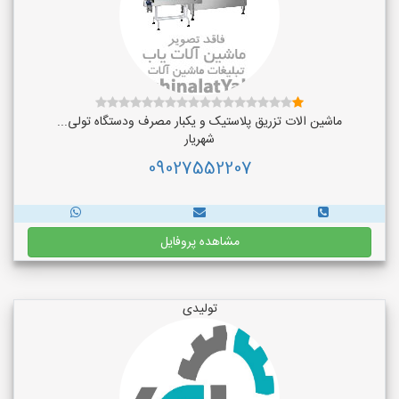
ماشین الات تزریق پلاستیک و یکبار مصرف ودستگاه تولی...
شهریار
09027552207
مشاهده پروفایل
تولیدی