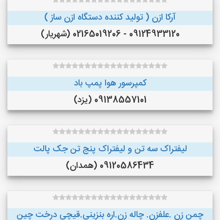
آرکا ازن ( تولید کننده دستگاه ازن ساز )
09124933120 - 02165019206 (شهریار)
کمپرسور هوا پمپ باد
09138557101 (یزد)
لیفتراک سه تن و لیفتراک پنج تن جک پالت
09120586434 (همدان)
چمن زن .علفزن. چاله زن.اره بنزینی.قیچی درخت چین