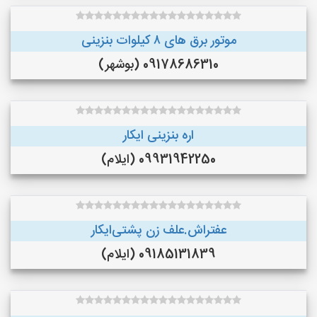
موتور برق های ٨ کیلوات بنزینی
09178686310 (بوشهر)
اره بنزینی ایکار
09931942250 (ایلام)
عفتراش.علف زن پشتی‌ایکار
09185131839 (ایلام)