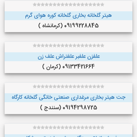
هیتر گلخانه بخاری گلخانه کوره هوای گرم
09199228845 (کرمانشاه )
علفزن علفبر علفتراش علف زن
09133421664 (کرمان )
جت هیتر بخاری مرغداری صنعتی خانگی گلخانه کارگاه
09194298725 (سنندج )