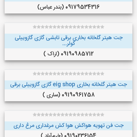
09179534316 (بندر عباس)
جت هیتر گلخانه بخاری برقی تابشی گازی گازوییلی
کولر...
09190985712 (اراک )
جت هیتر گلخانه بخاری eig shop گازی گازوییلی برقی
09190961758 (ساری )
جت فن تهویه هواکش هوا کش مرغداری مرغ داری
09190236154 (خرم‌آباد )