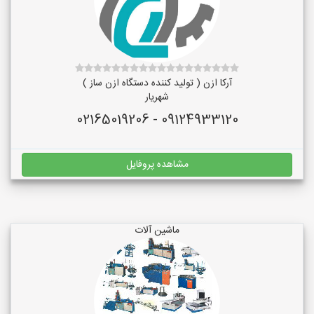
آرکا ازن ( تولید کننده دستگاه ازن ساز )
شهریار
09124933120 - 02165019206
مشاهده پروفایل
ماشین آلات