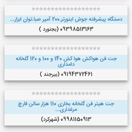
دستگاه پیشرفته جوش اینورتر.200 آمپر صبا.توان ابزار...
09398513163 (بجنورد )
جت فن هواکش هوا کش 140 و 100 و 120 گلخانه
دامداری
09194372461 (بیرجند )
جت هیتر فن گلخانه بخاری 110 هزار سالن قارچ
مرغداری...
09981150913 (شهرکرد)