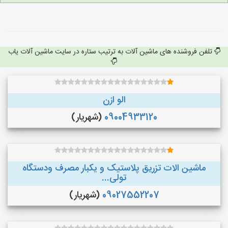
تلفن فروشنده های ماشین آلات به ترتیب ستاره در سایت ماشین آلات یاب
الو ازن
09004933120
(شهریار)
ماشین الات تزریق پلاستیک و یکبار مصرف ودستگاه
تولی...
09027552207
(شهریار)