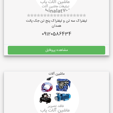
لیفتراک سه تن و لیفتراک پنج تن جک پالت
همدان
09120586434
مشاهده پروفایل
ماشین آلات