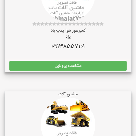
کمپرسور هوا پمپ باد
یزد
09138557101
مشاهده پروفایل
ماشین آلات