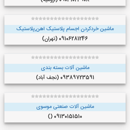
09031024908 (ارومیه)
ماشین خردکردن اجسام پلاستیک اهن,پلاستیک
09106281246 (تهران)
ماشین آلات بسته بندی
09389723591 (نجف‌ آباد)
ماشین آلات صنعتی موسوی
09130151510 ()