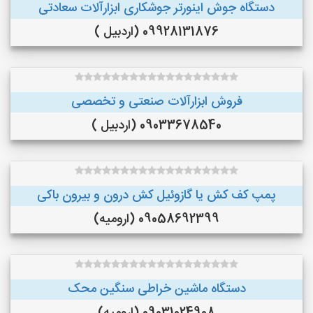
دستگاه جوش اینورتر جوشکاری ابزارآلات سعادتی
09928131876 (اردبیل )
فروش ابزارآلات صنعتی و تخصصی
09033678540 (اردبیل )
پمپ کف کش یا گازوئیل کش درون و بیرون باکی
09058692399 (ارومیه)
دستگاه ماشین خراطی سنگین محک