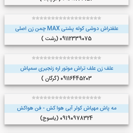
علفتراش دوشی کوله پشتی MAX چمن زن اصلی
09112339075 (رشت )
علف زن علف تراش موتور اره زنجیری سمپاش
09116445203 (گرگان )
مه پاش مهپاش کولر آبی هوا کش - فن هواکش
09190978324 (یاسوج)