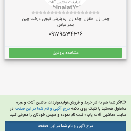
چمن زن .علفزن. چاله زن.اره بنزینی.قیچی درخت چین
بندر عباس
09179534316
مشاهده پروفایل
اگر شما هم به کار خرید و فروش،تولید،واردات ماشین آلات و غیره
مشغول هستید با کلیک روی دکمه
درج آگهی و نام شما در این صفحه
در
سایت «ماشین آلات یاب» ثبت نام نموده و سپس خودتان را معرفی کنید.
درج آگهی و نام شما در این صفحه