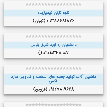
کاوه کاران کیمیازبده
09388681876 (تهران)
دانشوران ره اورد شرق پارس
09010348907 ()
ماشین آلات تولید جعبه های سخت و کادویی هارد
باکس
09127819668 (قزوین)