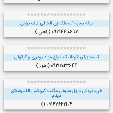
تیغه پمپ آب علف زن الحاقی علف تراش
09194410697 (زنجان )
کیسه پرکن اتوماتیک انواع مواد پودری و گرانولی
09212023644 (اهواز )
خریدفروش دریل ستونی مگنت گیربکس الکتروموتور
دینام
09167642104 ()