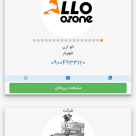
الو ازن
شهریار
09004933120
مشاهده پروفایل
شرکت