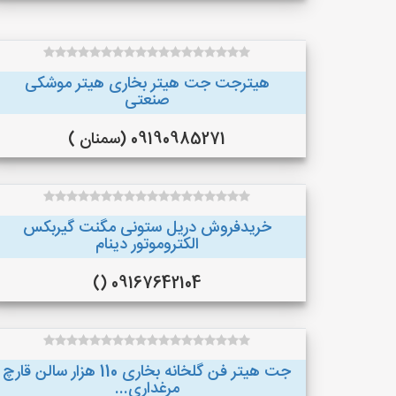
هیترجت جت هیتر بخاری هیتر موشکی
صنعتی
09190985271 (سمنان )
خریدفروش دریل ستونی مگنت گیربکس
الکتروموتور دینام
09167642104 ()
جت هیتر فن گلخانه بخاری 110 هزار سالن قارچ
مرغداری...