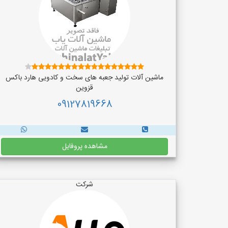
ماشین آلات تولید جعبه های سخت و کادویی هارد باکس
قزوین
09127819668
مشاهده پروفایل
شرکت