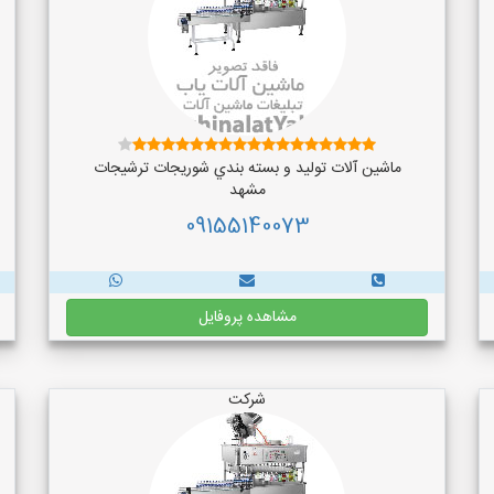
ماشین آلات توليد و بسته بندي شوريجات ترشيجات
مشهد
09155140073
مشاهده پروفایل
شرکت