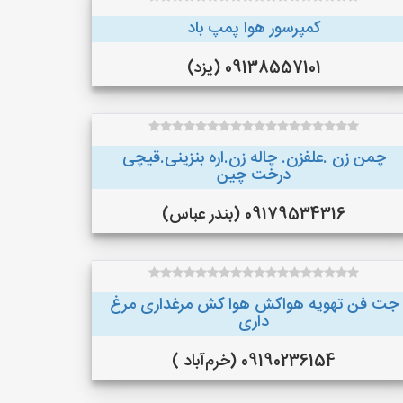
کمپرسور هوا پمپ باد
09138557101 (یزد)
چمن زن .علفزن. چاله زن.اره بنزینی.قیچی
درخت چین
09179534316 (بندر عباس)
جت فن تهویه هواکش هوا کش مرغداری مرغ
داری
09190236154 (خرم‌آباد )