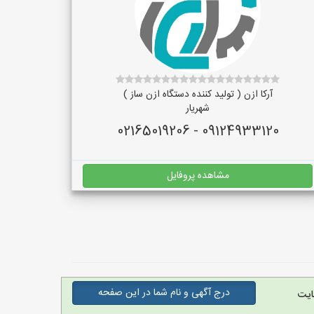
آرکا ازن ( تولید کننده دستگاه ازن ساز )
شهریار
09124933120 - 02165019206
مشاهده پروفایل
درج آگهی و نام شما در این صفحه
ایت