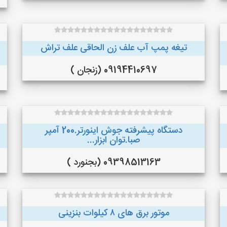
تیغه پمپ آب علف زن الحاقی علف تراش
09194410697 (زنجان )
دستگاه پیشرفته جوش اینورتر.200 آمپر
صبا.توان ابزار...
09398513163 (بجنورد )
موتور برق های ٨ کیلوات بنزینی