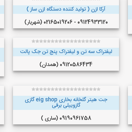
آرکا ازن ( تولید کننده دستگاه ازن ساز )
09124933120 - 02165019206 (شهریار)
لیفتراک سه تن و لیفتراک پنج تن جک پالت
09120586434 (همدان)
جت هیتر گلخانه بخاری eig shop گازی
گازوییلی برقی
09190961758 (ساری )