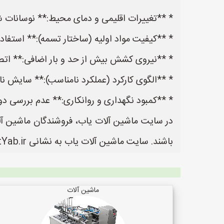
* **تغییرات اقلیمی و دمای محیط:** نوسانات شد
* **کیفیت مواد اولیه (ساختار تسمه):** استفا
* **نیروی کشش بیش از حد و بار اضافی:** اتص
* **الگوی کارکرد (عملکرد نامناسب):** سایش ن
* **کمبود نگهداری و روانکاری:** عدم بررسی د
در سایت ماشین آلات یاب، فروشندگان ماشین آلات
باشند. سایت ماشین آلات یاب به نشانی https://www.MashinalatYab.ir یک سایت عالی جهت ثبت آگهی و تبلیغات ماشین آلات می باشد.
ماشین آلات