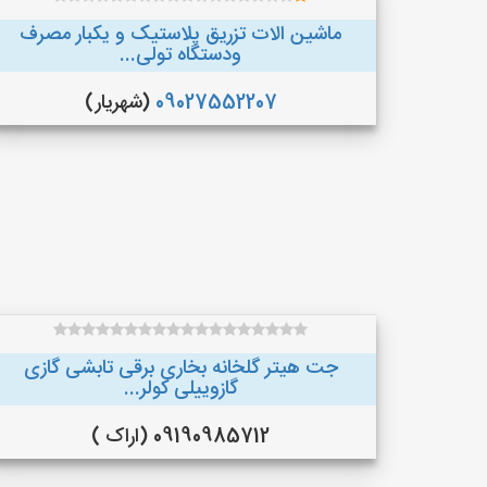
ماشین الات تزریق پلاستیک و یکبار مصرف
ودستگاه تولی...
09027552207
(شهریار)
جت هیتر گلخانه بخاری برقی تابشی گازی
گازوییلی کولر...
09190985712 (اراک )