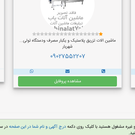
ماشین الات تزریق پلاستیک و یکبار مصرف ودستگاه تولی...
شهریار
09027552207
مشاهده پروفایل
 و غیره مشغول هستید با کلیک روی دکمه
درج آگهی و نام شما در این صفحه
در س
ید.