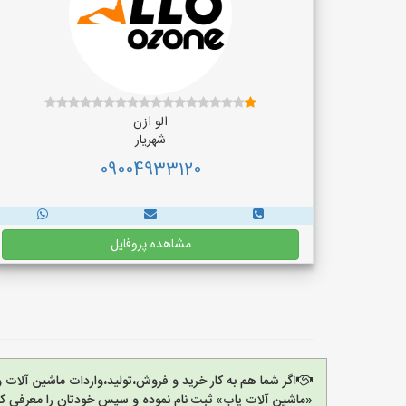
الو ازن
شهریار
09004933120
مشاهده پروفایل
اگر شما هم به کار خرید و فروش،تولید،واردات ماشین آلات
«ماشین آلات یاب» ثبت نام نموده و سپس خودتان را معرفی کن