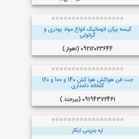
کیسه پرکن اتوماتیک انواع مواد پودری و
گرانولی
09212023644 (اهواز )
جت فن هواکش هوا کش 140 و 100 و 120
گلخانه دامداری
09194372461 (بیرجند )
اره بنزینی ایکار