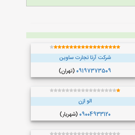
شرکت آرتا تجارت ساوین
09197373509
(تهران)
الو ازن
09004933120
(شهریار)