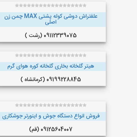
علفتراش دوشی کوله پشتی MAX چمن زن
اصلی
09112339075 (رشت )
هیتر گلخانه بخاری گلخانه کوره هوای گرم
09199228845 (کرمانشاه )
فروش انواع دستگاه جوش و اینورتر جوشکاری
09125604007 (قم)