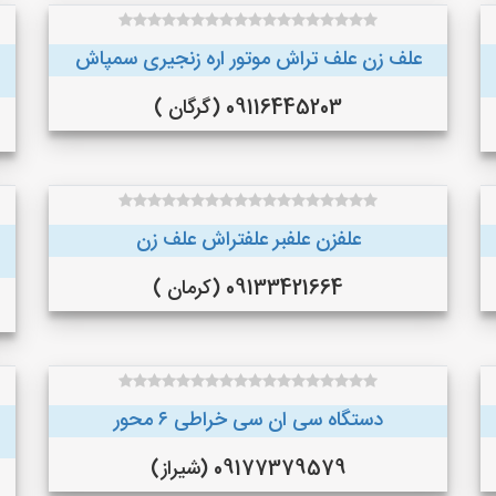
علف زن علف تراش موتور اره زنجیری سمپاش
09116445203 (گرگان )
علفزن علفبر علفتراش علف زن
09133421664 (کرمان )
دستگاه سی ان سی خراطی ۶ محور
09177379579 (شیراز)