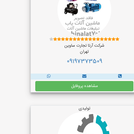
شرکت آرتا تجارت ساوین
تهران
09197373509
مشاهده پروفایل
تولیدی