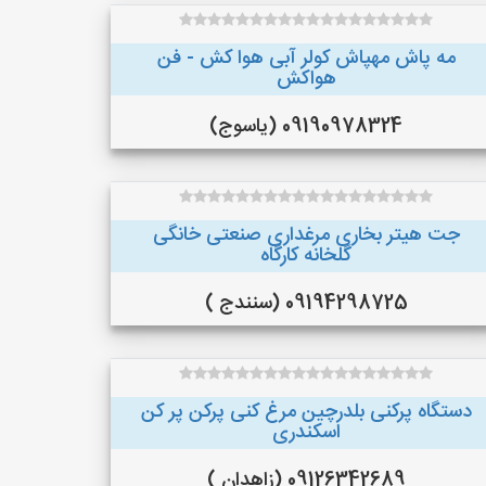
مه پاش مهپاش کولر آبی هوا کش - فن
هواکش
09190978324 (یاسوج)
جت هیتر بخاری مرغداری صنعتی خانگی
گلخانه کارگاه
09194298725 (سنندج )
دستگاه پرکنی بلدرچین مرغ کنی پرکن پر کن
اسکندری
09126342689 (زاهدان )