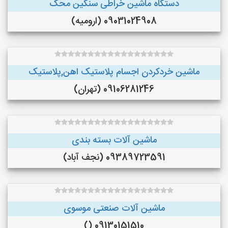
دستگاه ماشین خراطی سنگین محک
09031024908 (ارومیه)
ماشین خردکردن اجسام پلاستیک اهن,پلاستیک
09106281246 (تهران)
ماشین آلات بسته بندی
09389723591 (نجف‌ آباد)
ماشین آلات صنعتی موسوی
09130151510 ()