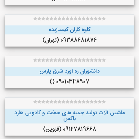
کاوه کاران کیمیازبده
09388681876 (تهران)
دانشوران ره اورد شرق پارس
09010348907 ()
ماشین آلات تولید جعبه های سخت و کادویی هارد
باکس
09127819668 (قزوین)