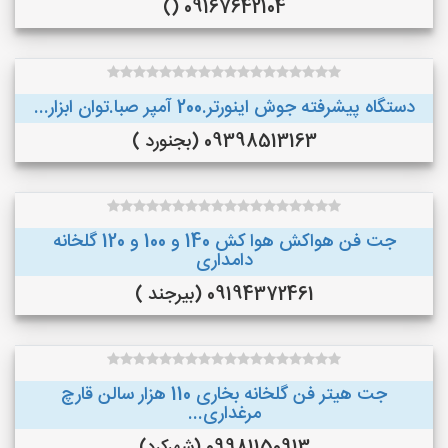
09167642104 ()
دستگاه پیشرفته جوش اینورتر.200 آمپر صبا.توان ابزار...
09398513163 (بجنورد )
جت فن هواکش هوا کش 140 و 100 و 120 گلخانه
دامداری
09194372461 (بیرجند )
جت هیتر فن گلخانه بخاری 110 هزار سالن قارچ
مرغداری...