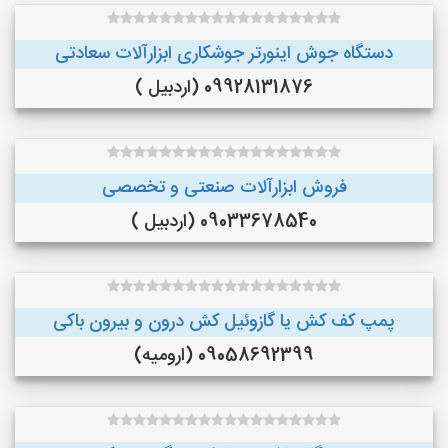
دستگاه جوش اینورتر جوشکاری ابزارآلات سعادتی
09928131876 (اردبیل )
فروش ابزارآلات صنعتی و تخصصی
09033678540 (اردبیل )
پمپ کف کش یا گازوئیل کش درون و بیرون باکی
09058692399 (ارومیه)