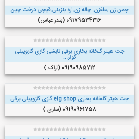
چمن زن .علفزن. چاله زن.اره بنزینی.قیچی درخت چین
09179534316 (بندر عباس)
جت هیتر گلخانه بخاری برقی تابشی گازی گازوییلی
کولر...
09190985712 (اراک )
جت هیتر گلخانه بخاری eig shop گازی گازوییلی برقی
09190961758 (ساری )