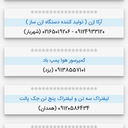
آرکا ازن ( تولید کننده دستگاه ازن ساز )
09124933120 - 02165019206 (شهریار)
کمپرسور هوا پمپ باد
09138557101 (یزد)
لیفتراک سه تن و لیفتراک پنج تن جک پالت
09120586434 (همدان)