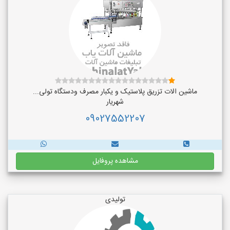
ماشین الات تزریق پلاستیک و یکبار مصرف ودستگاه تولی...
شهریار
09027552207
مشاهده پروفایل
تولیدی