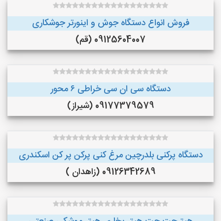
فروش انواع دستگاه جوش و اینورتر جوشکاری
09125604007 (قم)
دستگاه سی ان سی خراطی ۶ محور
09177379579 (شیراز)
دستگاه پرکنی بلدرچین مرغ کنی پرکن پر کن اسکندری
09126342689 (زاهدان )