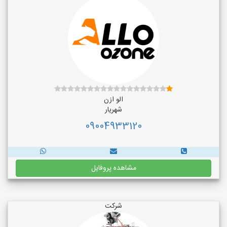
الو ازن
شهریار
09004933120
مشاهده پروفایل
شرکت