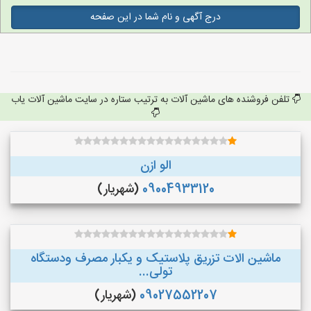
درج آگهی و نام شما در این صفحه
تلفن فروشنده های ماشین آلات به ترتیب ستاره در سایت ماشین آلات یاب
الو ازن
09004933120
(شهریار)
ماشین الات تزریق پلاستیک و یکبار مصرف ودستگاه
تولی...
09027552207
(شهریار)