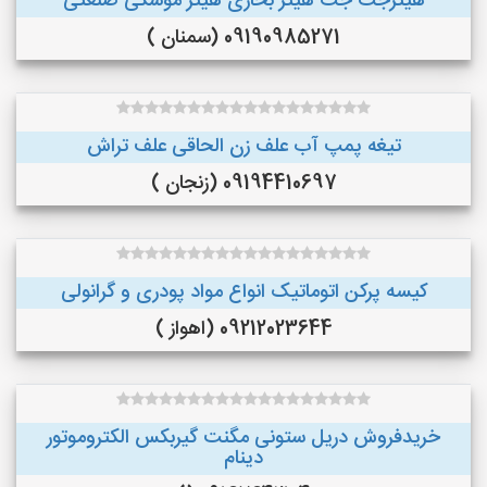
هیترجت جت هیتر بخاری هیتر موشکی صنعتی
09190985271 (سمنان )
تیغه پمپ آب علف زن الحاقی علف تراش
09194410697 (زنجان )
کیسه پرکن اتوماتیک انواع مواد پودری و گرانولی
09212023644 (اهواز )
خریدفروش دریل ستونی مگنت گیربکس الکتروموتور
دینام