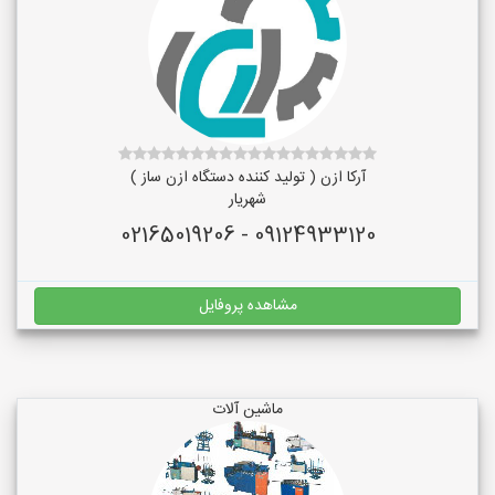
آرکا ازن ( تولید کننده دستگاه ازن ساز )
شهریار
09124933120 - 02165019206
مشاهده پروفایل
ماشین آلات