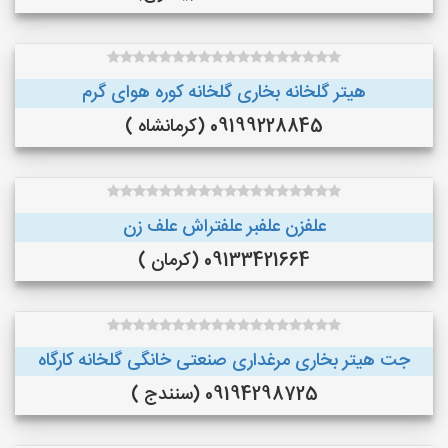
هیتر گلخانه بخاری گلخانه کوره هوای گرم
09199228845 (کرمانشاه )
علفزن علفبر علفتراش علف زن
09133421664 (کرمان )
جت هیتر بخاری مرغداری صنعتی خانگی گلخانه کارگاه
09194298725 (سنندج )