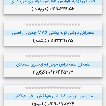
جت فن تهویه هواکش هوا کش مرغداری مرغ داری
09190236154 (خرم‌آباد )
علفتراش دوشی کوله پشتی MAX چمن زن اصلی
09112339075 (رشت )
علف زن علف تراش موتور اره زنجیری سمپاش
09116445203 (گرگان )
مه پاش مهپاش کولر آبی هوا کش - فن هواکش
09190978324 (یاسوج)