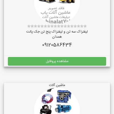
لیفتراک سه تن و لیفتراک پنج تن جک پالت
همدان
09120586434
مشاهده پروفایل
ماشین آلات