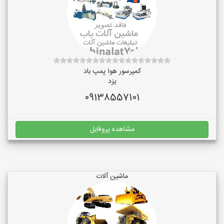
کمپرسور هوا پمپ باد
یزد
09138557101
مشاهده پروفایل
ماشین آلات