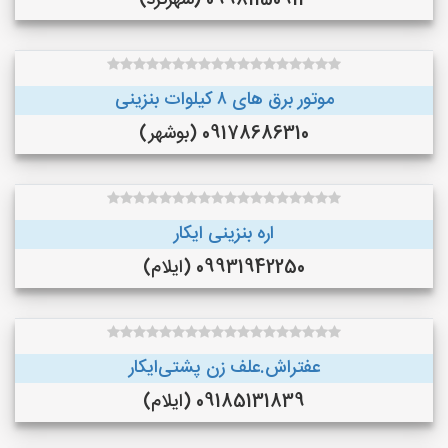
09981150913 (شهرکرد)
موتور برق های ٨ کیلوات بنزینی
09178686310 (بوشهر)
اره بنزینی ایکار
09931942250 (ایلام)
عفتراش.علف زن پشتی‌ایکار
09185131839 (ایلام)