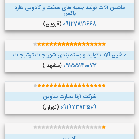
ماشین آلات تولید جعبه های سخت و کادویی هارد
باکس
09127819668
(قزوین)
ماشین آلات توليد و بسته بندي شوريجات ترشيجات
09155140073
(مشهد )
شرکت آرتا تجارت ساوین
09197373509
(تهران)
الو ازن