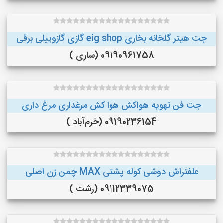
جت هیتر گلخانه بخاری eig shop گازی گازوییلی برقی
09190961758 (ساری )
جت فن تهویه هواکش هوا کش مرغداری مرغ داری
09190236154 (خرم‌آباد )
علفتراش دوشی کوله پشتی MAX چمن زن اصلی
09112339075 (رشت )