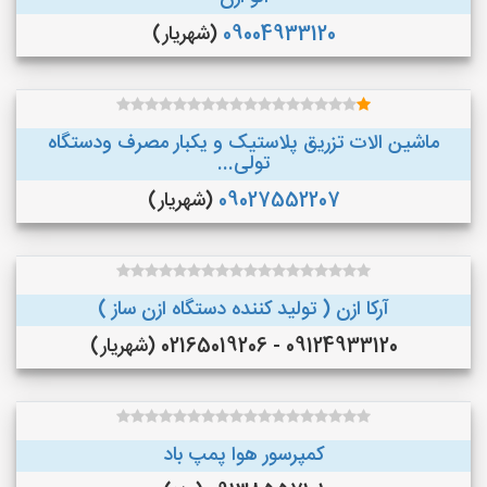
09004933120
(شهریار)
ماشین الات تزریق پلاستیک و یکبار مصرف ودستگاه
تولی...
09027552207
(شهریار)
آرکا ازن ( تولید کننده دستگاه ازن ساز )
09124933120 - 02165019206 (شهریار)
کمپرسور هوا پمپ باد