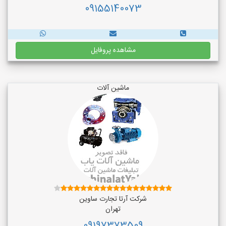
09155140073
مشاهده پروفایل
ماشین آلات
شرکت آرتا تجارت ساوین
تهران