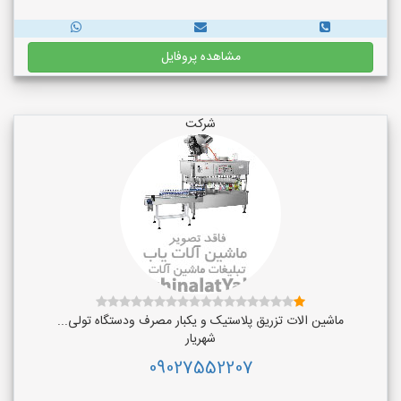
مشاهده پروفایل
شرکت
ماشین الات تزریق پلاستیک و یکبار مصرف ودستگاه تولی...
شهریار
09027552207