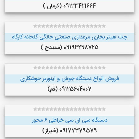
09133421664 (کرمان )
جت هیتر بخاری مرغداری صنعتی خانگی گلخانه کارگاه
09194298725 (سنندج )
فروش انواع دستگاه جوش و اینورتر جوشکاری
09125604007 (قم)
دستگاه سی ان سی خراطی ۶ محور
09177379579 (شیراز)