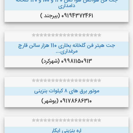
جت فن هواکش هوا کش 140 و 100 و 120 گلخانه
دامداری
09194372461 (بیرجند )
جت هیتر فن گلخانه بخاری 110 هزار سالن قارچ
مرغداری...
09981150913 (شهرکرد)
موتور برق های ٨ کیلوات بنزینی
09178686310 (بوشهر)
اره بنزینی ایکار