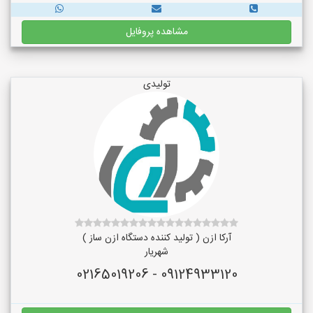
مشاهده پروفایل
تولیدی
آرکا ازن ( تولید کننده دستگاه ازن ساز )
شهریار
09124933120 - 02165019206