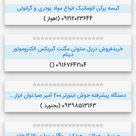
کیسه پرکن اتوماتیک انواع مواد پودری و گرانولی
09212023644 (اهواز )
خریدفروش دریل ستونی مگنت گیربکس الکتروموتور
دینام
09167642104 ()
دستگاه پیشرفته جوش اینورتر.200 آمپر صبا.توان ابزار...
09398513163 (بجنورد )