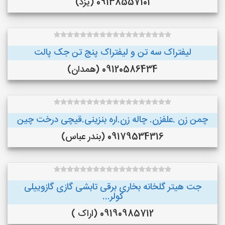
09138557101 (یزد)
لیفتراک سه تن و لیفتراک پنج تن جک پالت
09120586434 (همدان)
چمن زن .علفزن. چاله زن.اره بنزینی.قیچی درخت چین
09179534316 (بندر عباس)
جت هیتر گلخانه بخاری برقی تابشی گازی گازوییلی
کولر...
09190985712 (اراک )