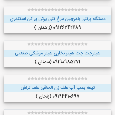
دستگاه پرکنی بلدرچین مرغ کنی پرکن پر کن اسکندری
09126342689 (زاهدان )
هیترجت جت هیتر بخاری هیتر موشکی صنعتی
09190985271 (سمنان )
تیغه پمپ آب علف زن الحاقی علف تراش
09194410697 (زنجان )