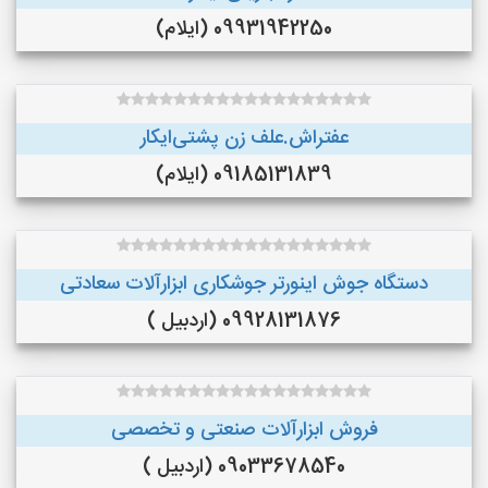
09931942250 (ایلام)
عفتراش.علف زن پشتی‌ایکار
09185131839 (ایلام)
دستگاه جوش اینورتر جوشکاری ابزارآلات سعادتی
09928131876 (اردبیل )
فروش ابزارآلات صنعتی و تخصصی
09033678540 (اردبیل )