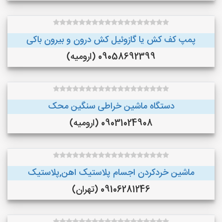
پمپ کف کش یا گازوئیل کش درون و بیرون باکی
09058692399 (ارومیه)
دستگاه ماشین خراطی سنگین محک
09031024908 (ارومیه)
ماشین خردکردن اجسام پلاستیک اهن,پلاستیک
09106281246 (تهران)