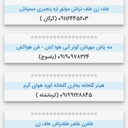
علف زن علف تراش موتور اره زنجیری سمپاش
09116445203 (گرگان )
مه پاش مهپاش کولر آبی هوا کش - فن هواکش
09190978324 (یاسوج)
هیتر گلخانه بخاری گلخانه کوره هوای گرم
09199228845 (کرمانشاه )
علفزن علفبر علفتراش علف زن