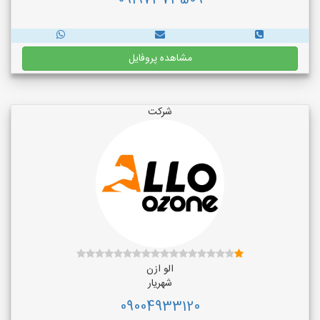
09197373509
مشاهده پروفایل
شرکت
الو ازن
شهریار
09004933120