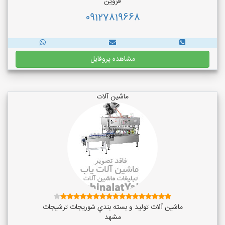
قزوین
09127819668
مشاهده پروفایل
ماشین آلات
ماشین آلات توليد و بسته بندي شوريجات ترشيجات
مشهد