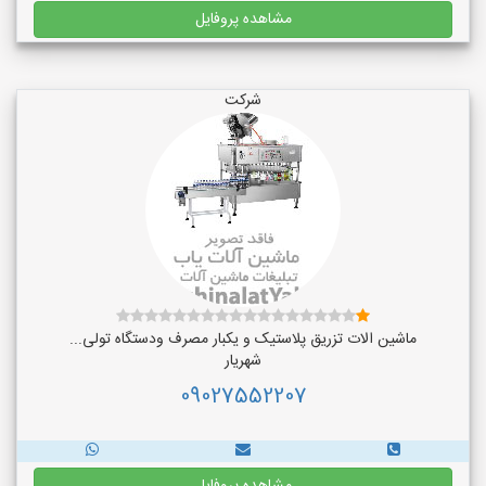
مشاهده پروفایل
شرکت
ماشین الات تزریق پلاستیک و یکبار مصرف ودستگاه تولی...
شهریار
09027552207