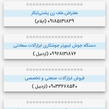
عفتراش.علف زن پشتی‌ایکار
09185131839 (ایلام)
دستگاه جوش اینورتر جوشکاری ابزارآلات سعادتی
09928131876 (اردبیل )
فروش ابزارآلات صنعتی و تخصصی
09033678540 (اردبیل )