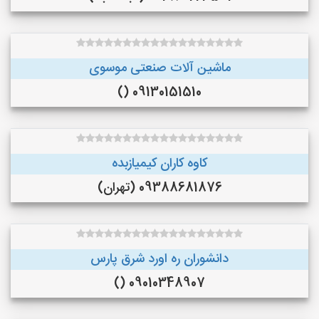
ماشین آلات صنعتی موسوی
09130151510 ()
کاوه کاران کیمیازبده
09388681876 (تهران)
دانشوران ره اورد شرق پارس
09010348907 ()