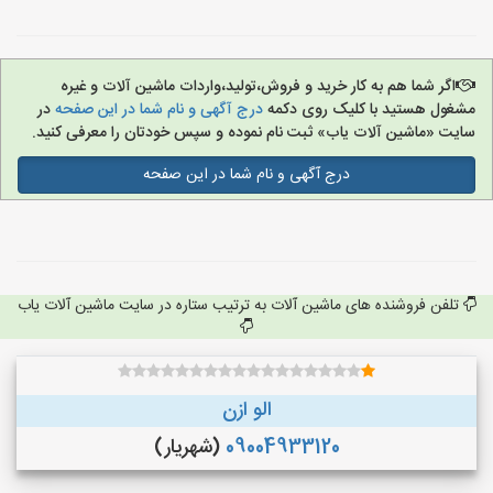
اگر شما هم به کار خرید و فروش،تولید،واردات ماشین آلات و غیره
مشغول هستید با کلیک روی دکمه
درج آگهی و نام شما در این صفحه
در
سایت «ماشین آلات یاب» ثبت نام نموده و سپس خودتان را معرفی کنید.
درج آگهی و نام شما در این صفحه
تلفن فروشنده های ماشین آلات به ترتیب ستاره در سایت ماشین آلات یاب
الو ازن
09004933120
(شهریار)