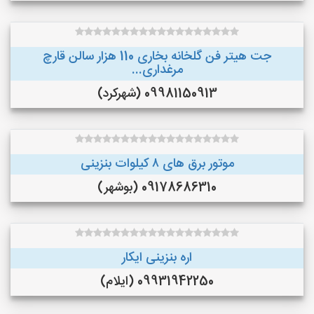
جت هیتر فن گلخانه بخاری 110 هزار سالن قارچ
مرغداری...
09981150913 (شهرکرد)
موتور برق های ٨ کیلوات بنزینی
09178686310 (بوشهر)
اره بنزینی ایکار
09931942250 (ایلام)