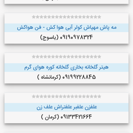
مه پاش مهپاش کولر آبی هوا کش - فن هواکش
09190978324 (یاسوج)
هیتر گلخانه بخاری گلخانه کوره هوای گرم
09199228845 (کرمانشاه )
علفزن علفبر علفتراش علف زن
09133421664 (کرمان )