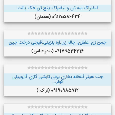
لیفتراک سه تن و لیفتراک پنج تن جک پالت
09120586434 (همدان)
چمن زن .علفزن. چاله زن.اره بنزینی.قیچی درخت چین
09179534316 (بندر عباس)
جت هیتر گلخانه بخاری برقی تابشی گازی گازوییلی
کولر...
09190985712 (اراک )