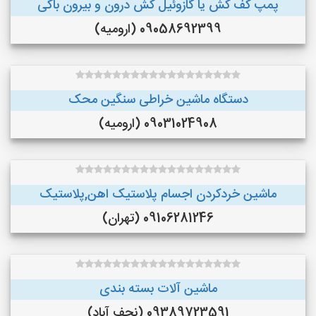
پمپ کف کش یا گازوئیل کش درون و بیرون باکی
09058692399 (ارومیه)
دستگاه ماشین خراطی سنگین محک
09031024908 (ارومیه)
ماشین خردکردن اجسام پلاستیک اهن,پلاستیک
09106281246 (تهران)
ماشین آلات بسته بندی
09389723591 (نجف‌ آباد)