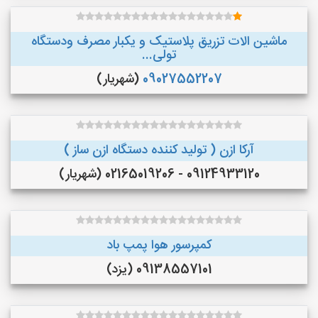
ماشین الات تزریق پلاستیک و یکبار مصرف ودستگاه
تولی...
09027552207
(شهریار)
آرکا ازن ( تولید کننده دستگاه ازن ساز )
09124933120 - 02165019206 (شهریار)
کمپرسور هوا پمپ باد
09138557101 (یزد)