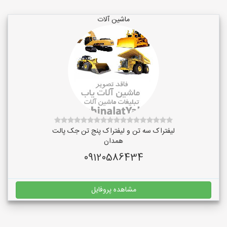
ماشین آلات
لیفتراک سه تن و لیفتراک پنج تن جک پالت
همدان
09120586434
مشاهده پروفایل