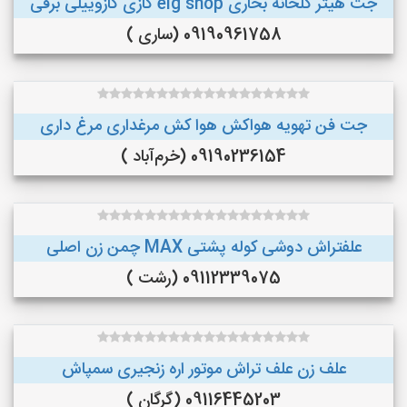
جت هیتر گلخانه بخاری eig shop گازی گازوییلی برقی
09190961758 (ساری )
جت فن تهویه هواکش هوا کش مرغداری مرغ داری
09190236154 (خرم‌آباد )
علفتراش دوشی کوله پشتی MAX چمن زن اصلی
09112339075 (رشت )
علف زن علف تراش موتور اره زنجیری سمپاش
09116445203 (گرگان )