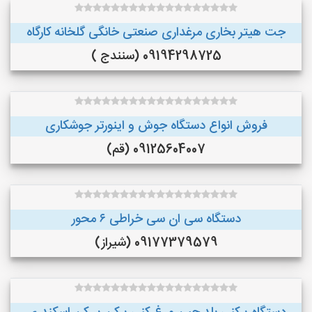
جت هیتر بخاری مرغداری صنعتی خانگی گلخانه کارگاه
09194298725 (سنندج )
فروش انواع دستگاه جوش و اینورتر جوشکاری
09125604007 (قم)
دستگاه سی ان سی خراطی ۶ محور
09177379579 (شیراز)