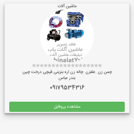
ماشین آلات
چمن زن .علفزن. چاله زن.اره بنزینی.قیچی درخت چین
بندر عباس
09179534316
مشاهده پروفایل