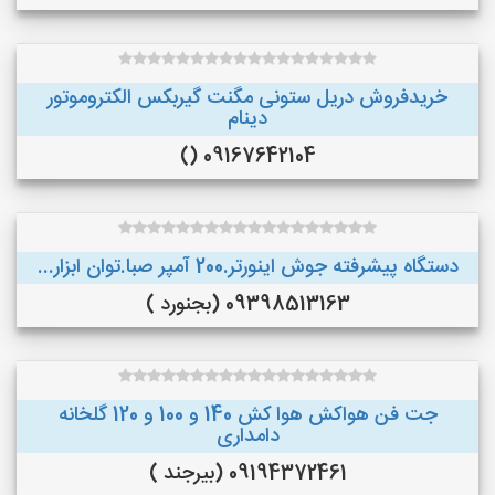
خریدفروش دریل ستونی مگنت گیربکس الکتروموتور
دینام
09167642104 ()
دستگاه پیشرفته جوش اینورتر.200 آمپر صبا.توان ابزار...
09398513163 (بجنورد )
جت فن هواکش هوا کش 140 و 100 و 120 گلخانه
دامداری
09194372461 (بیرجند )