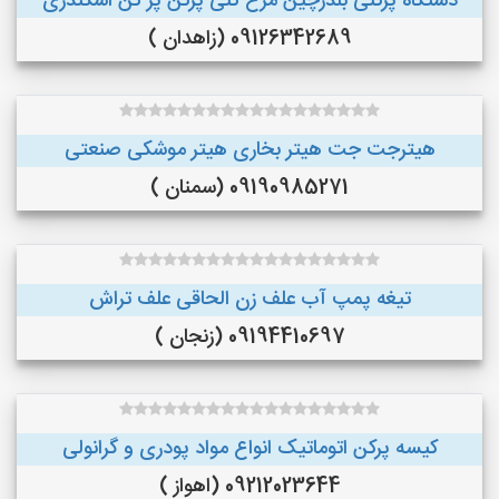
دستگاه پرکنی بلدرچین مرغ کنی پرکن پر کن اسکندری
09126342689 (زاهدان )
هیترجت جت هیتر بخاری هیتر موشکی صنعتی
09190985271 (سمنان )
تیغه پمپ آب علف زن الحاقی علف تراش
09194410697 (زنجان )
کیسه پرکن اتوماتیک انواع مواد پودری و گرانولی
09212023644 (اهواز )