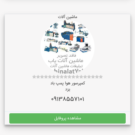
ماشین آلات
کمپرسور هوا پمپ باد
یزد
09138557101
مشاهده پروفایل