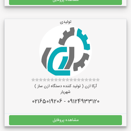
مشاهده پروفایل
تولیدی
آرکا ازن ( تولید کننده دستگاه ازن ساز )
شهریار
09124933120 - 02165019206
مشاهده پروفایل