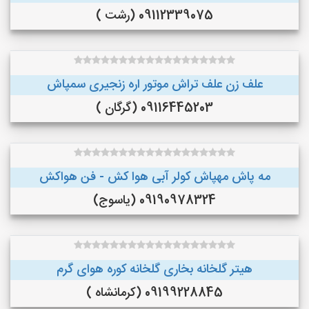
09112339075 (رشت )
علف زن علف تراش موتور اره زنجیری سمپاش
09116445203 (گرگان )
مه پاش مهپاش کولر آبی هوا کش - فن هواکش
09190978324 (یاسوج)
هیتر گلخانه بخاری گلخانه کوره هوای گرم
09199228845 (کرمانشاه )