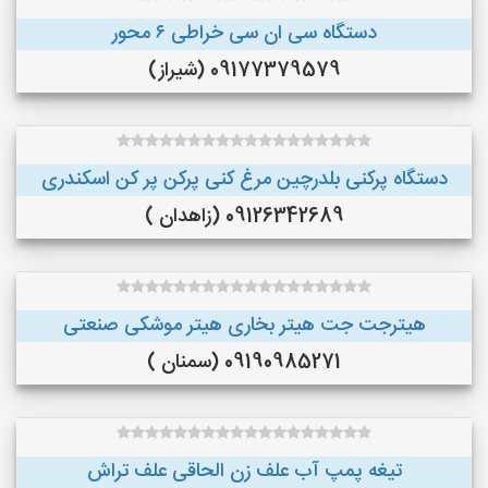
دستگاه سی ان سی خراطی ۶ محور
09177379579 (شیراز)
دستگاه پرکنی بلدرچین مرغ کنی پرکن پر کن اسکندری
09126342689 (زاهدان )
هیترجت جت هیتر بخاری هیتر موشکی صنعتی
09190985271 (سمنان )
تیغه پمپ آب علف زن الحاقی علف تراش