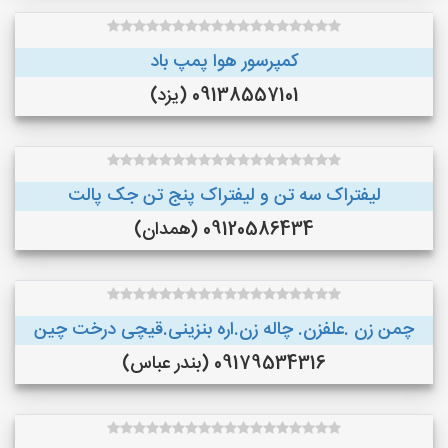
کمپرسور هوا پمپ باد
09138557101 (یزد)
لیفتراک سه تن و لیفتراک پنج تن جک پالت
09120586434 (همدان)
چمن زن .علفزن. چاله زن.اره بنزینی.قیچی درخت چین
09179534316 (بندر عباس)