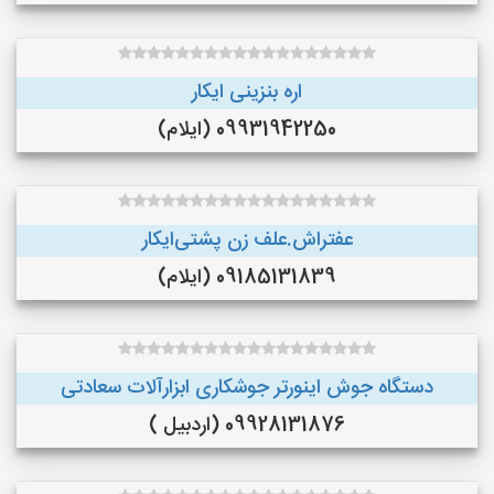
اره بنزینی ایکار
09931942250 (ایلام)
عفتراش.علف زن پشتی‌ایکار
09185131839 (ایلام)
دستگاه جوش اینورتر جوشکاری ابزارآلات سعادتی
09928131876 (اردبیل )