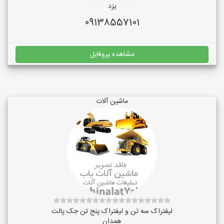
یزد
09138557101
مشاهده پروفایل
ماشین آلات
لیفتراک سه تن و لیفتراک پنج تن جک پالت
همدان