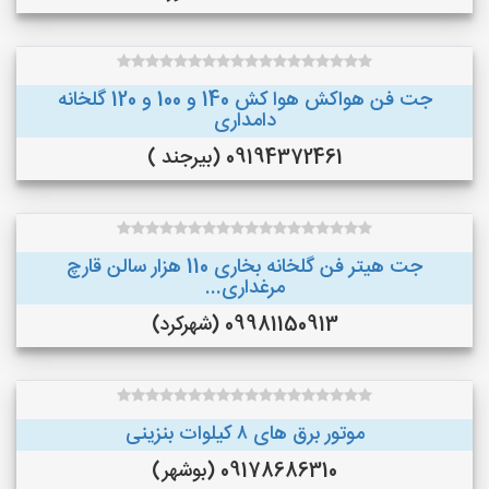
جت فن هواکش هوا کش 140 و 100 و 120 گلخانه
دامداری
09194372461 (بیرجند )
جت هیتر فن گلخانه بخاری 110 هزار سالن قارچ
مرغداری...
09981150913 (شهرکرد)
موتور برق های ٨ کیلوات بنزینی
09178686310 (بوشهر)