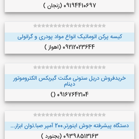
09194410697 (زنجان )
کیسه پرکن اتوماتیک انواع مواد پودری و گرانولی
09212023644 (اهواز )
خریدفروش دریل ستونی مگنت گیربکس الکتروموتور
دینام
09167642104 ()
دستگاه پیشرفته جوش اینورتر.200 آمپر صبا.توان ابزار...
09398513163 (بجنورد )