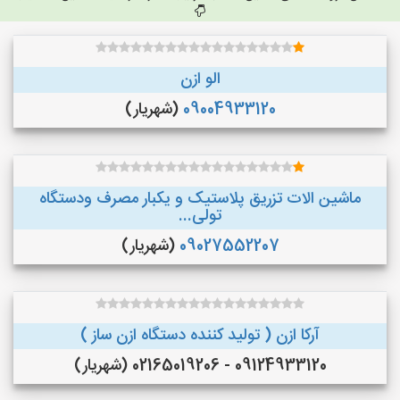
الو ازن
09004933120
(شهریار)
ماشین الات تزریق پلاستیک و یکبار مصرف ودستگاه
تولی...
09027552207
(شهریار)
آرکا ازن ( تولید کننده دستگاه ازن ساز )
09124933120 - 02165019206 (شهریار)