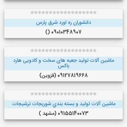
دانشوران ره اورد شرق پارس
09010348907 ()
ماشین آلات تولید جعبه های سخت و کادویی هارد
باکس
09127819668 (قزوین)
ماشین آلات توليد و بسته بندي شوريجات ترشيجات
09155140073 (مشهد )