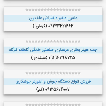
علفزن علفبر علفتراش علف زن
09133421664 (کرمان )
جت هیتر بخاری مرغداری صنعتی خانگی گلخانه کارگاه
09194298725 (سنندج )
فروش انواع دستگاه جوش و اینورتر جوشکاری
09125604007 (قم)