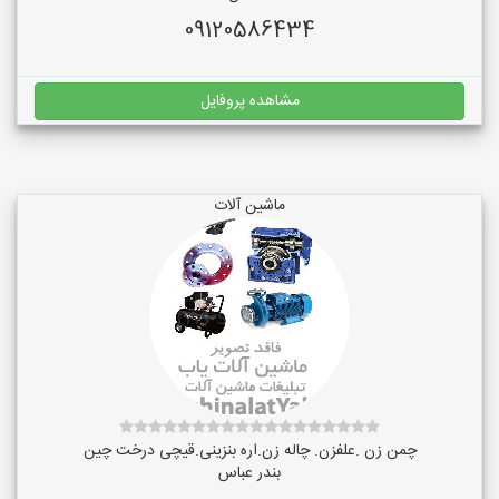
09120586434
مشاهده پروفایل
ماشین آلات
چمن زن .علفزن. چاله زن.اره بنزینی.قیچی درخت چین
بندر عباس