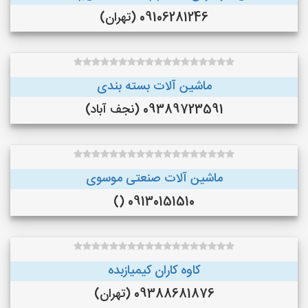
09106281246 (تهران)
ماشین آلات بسته بندی
09389723591 (نجف‌ آباد)
ماشین آلات صنعتی موسوی
09130151510 ()
کاوه کاران کیمیازبده
09388681876 (تهران)