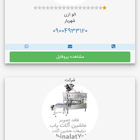
الو ازن
شهریار
09004933120
مشاهده پروفایل
شرکت