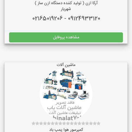
آرکا ازن ( تولید کننده دستگاه ازن ساز )
شهریار
09124933120 - 02165019206
مشاهده پروفایل
ماشین آلات
کمپرسور هوا پمپ باد