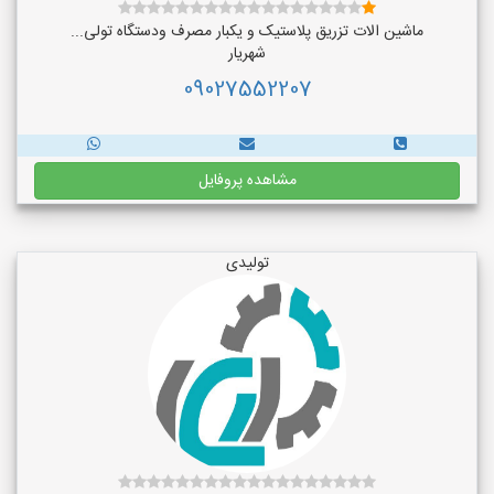
ماشین الات تزریق پلاستیک و یکبار مصرف ودستگاه تولی...
شهریار
09027552207
مشاهده پروفایل
تولیدی