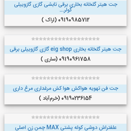
جت هیتر گلخانه بخاری برقی تابشی گازی گازوییلی
کولر...
09190985712 (اراک )
جت هیتر گلخانه بخاری eig shop گازی گازوییلی برقی
09190961758 (ساری )
جت فن تهویه هواکش هوا کش مرغداری مرغ داری
09190236154 (خرم‌آباد )
علفتراش دوشی کوله پشتی MAX چمن زن اصلی