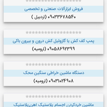
فروش ابزارآلات صنعتی و تخصصی
09033678540 (اردبیل )
پمپ کف کش یا گازوئیل کش درون و بیرون باکی
09058692399 (ارومیه)
دستگاه ماشین خراطی سنگین محک
09031024908 (ارومیه)
ماشین خردکردن اجسام پلاستیک اهن,پلاستیک