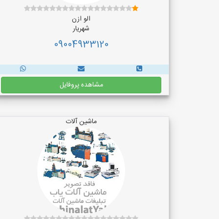
الو ازن
شهریار
09004933120
مشاهده پروفایل
ماشین آلات