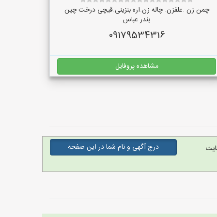
چمن زن .علفزن. چاله زن.اره بنزینی.قیچی درخت چین
بندر عباس
09179534316
مشاهده پروفایل
درج آگهی و نام شما در این صفحه
ایت