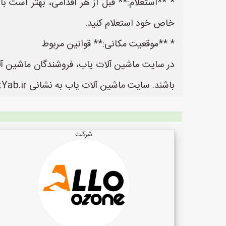
* **استعلام:** قبل از هر اقدامی، بهتر است ب
خاص خود استعلام کنید.
* **موقعیت مکانی:** قوانین مربوط
در سایت ماشین آلات یاب، فروشندگان ماشین آلات
باشند. سایت ماشین آلات یاب به نشانی https://www.MashinalatYab.ir یک سایت عالی جهت ثبت آگهی و تبلیغات ماشین آلات می باشد.
شرکت