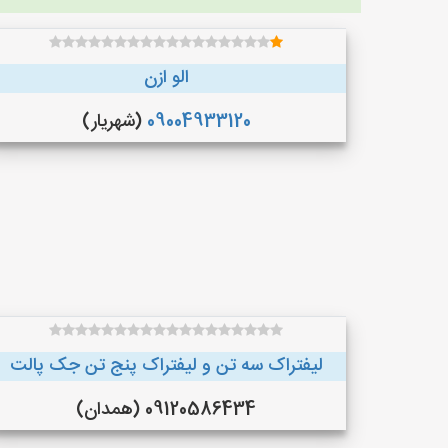
الو ازن
09004933120
(شهریار)
لیفتراک سه تن و لیفتراک پنج تن جک پالت
09120586434 (همدان)