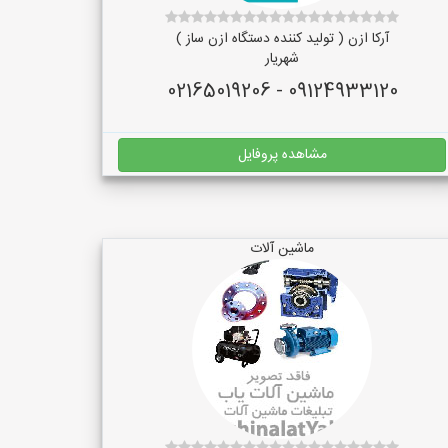
آرکا ازن ( تولید کننده دستگاه ازن ساز )
شهریار
09124933120 - 02165019206
مشاهده پروفایل
ماشین آلات