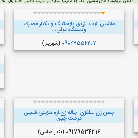
تلفن فروشنده های ماشین آلات به ترتیب ستاره در سایت ماشین آلات یاب
ماشین الات تزریق پلاستیک و یکبار مصرف
ودستگاه تولی...
09027552207
(شهریار)
چمن زن .علفزن. چاله زن.اره بنزینی.قیچی
درخت چین
09179534316 (بندر عباس)