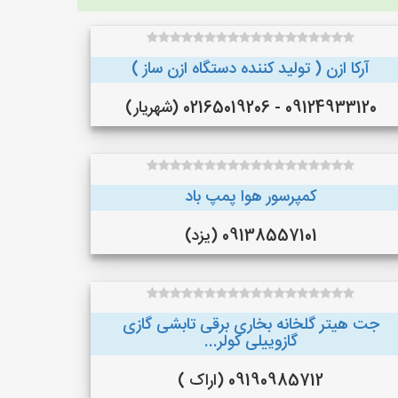
آرکا ازن ( تولید کننده دستگاه ازن ساز )
09124933120 - 02165019206 (شهریار)
کمپرسور هوا پمپ باد
09138557101 (یزد)
جت هیتر گلخانه بخاری برقی تابشی گازی
گازوییلی کولر...
09190985712 (اراک )