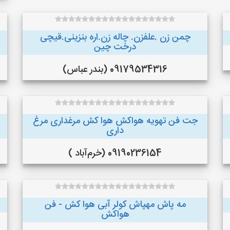
چمن زن .علفزن. چاله زن.اره بنزینی.قیچی
درخت چین
09179534316 (بندر عباس)
جت فن تهویه هواکش هوا کش مرغداری مرغ
داری
09190236154 (خرم‌آباد )
مه پاش مهپاش کولر آبی هوا کش - فن
هواکش