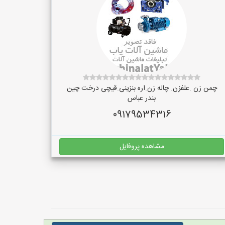
چمن زن .علفزن. چاله زن.اره بنزینی.قیچی درخت چین
بندر عباس
09179534316
مشاهده پروفایل