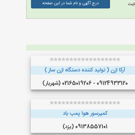
درج آگهی و نام شما در این صفحه
ایت
آرکا ازن ( تولید کننده دستگاه ازن ساز )
09124933120 - 02165019206 (شهریار)
کمپرسور هوا پمپ باد
09138557101 (یزد)