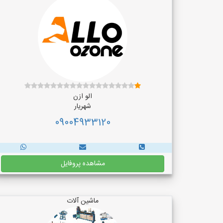
الو ازن
شهریار
09004933120
مشاهده پروفایل
ماشین آلات