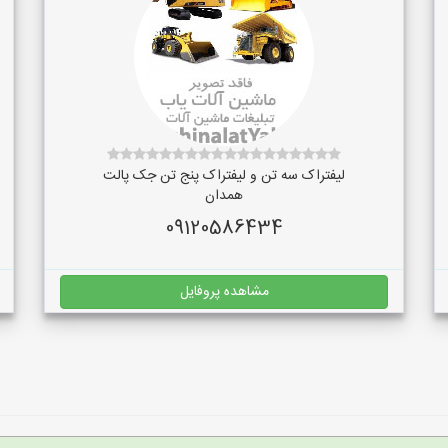
لیفتراک سه تن و لیفتراک پنج تن جک پالت
همدان
09120586434
مشاهده پروفایل