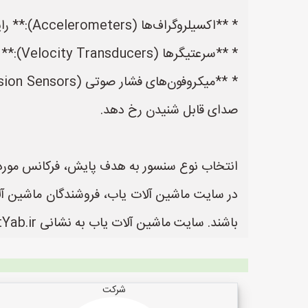
* **اکسیلروگراف‌ها (Accelerometers):** رایج‌ترین و پرکاربردترین سنسورها که شتاب یا دامنه لرزش را اندازه‌گیری می‌کنند.
* **سرعتیگرها (Velocity Transducers):** مستقیماً سرعت لرزشی را اندازه‌گیری می‌کنند.
صدای قابل شنیدن رخ دهد.
انتخاب نوع سنسور به هدف پایش، فرکانس مورد 
در سایت ماشین آلات یاب، فروشندگان ماشین آلات
باشند. سایت ماشین آلات یاب به نشانی https://www.MashinalatYab.ir یک سایت عالی جهت ثبت آگهی و تبلیغات ماشین آلات می باشد.
شرکت