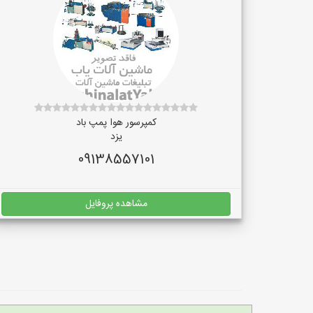
کمپرسور هوا پمپ باد
یزد
09138557101
مشاهده پروفایل