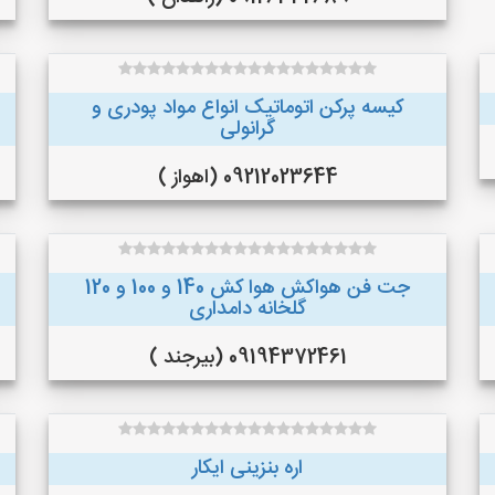
کیسه پرکن اتوماتیک انواع مواد پودری و
گرانولی
09212023644 (اهواز )
جت فن هواکش هوا کش 140 و 100 و 120
گلخانه دامداری
09194372461 (بیرجند )
اره بنزینی ایکار