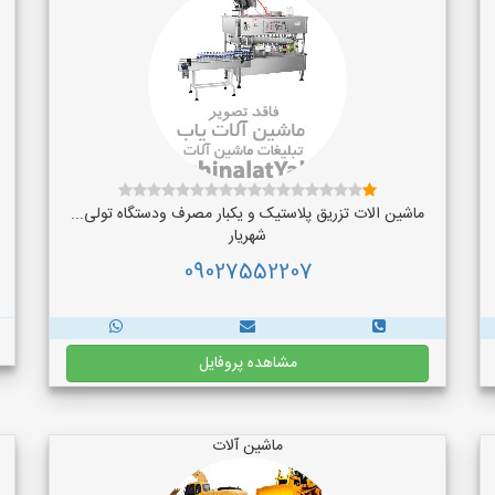
ماشین الات تزریق پلاستیک و یکبار مصرف ودستگاه تولی...
شهریار
09027552207
مشاهده پروفایل
ماشین آلات