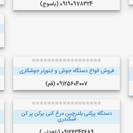
09190978324 (یاسوج)
فروش انواع دستگاه جوش و اینورتر جوشکاری
09125604007 (قم)
دستگاه پرکنی بلدرچین مرغ کنی پرکن پر کن
اسکندری
09126342689 (زاهدان )