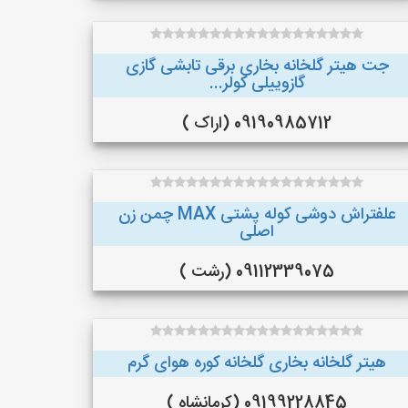
جت هیتر گلخانه بخاری برقی تابشی گازی
گازوییلی کولر...
09190985712 (اراک )
علفتراش دوشی کوله پشتی MAX چمن زن
اصلی
09112339075 (رشت )
هیتر گلخانه بخاری گلخانه کوره هوای گرم
09199228845 (کرمانشاه )