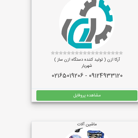
آرکا ازن ( تولید کننده دستگاه ازن ساز )
شهریار
09124933120 - 02165019206
مشاهده پروفایل
ماشین آلات