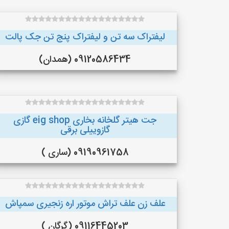
لیفتراک سه تن و لیفتراک پنج تن جک پالت
09120586434 (همدان)
جت هیتر گلخانه بخاری eig shop گازی
گازوییلی برقی
09190961758 (ساری )
علف زن علف تراش موتور اره زنجیری سمپاش
09116445203 (گرگان )