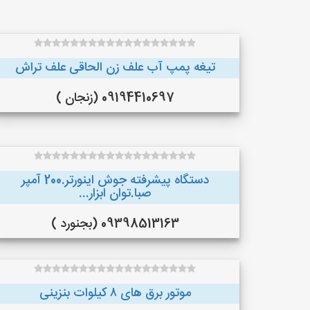
تیغه پمپ آب علف زن الحاقی علف تراش
09194410697 (زنجان )
دستگاه پیشرفته جوش اینورتر.200 آمپر
صبا.توان ابزار...
09398513163 (بجنورد )
موتور برق های ٨ کیلوات بنزینی