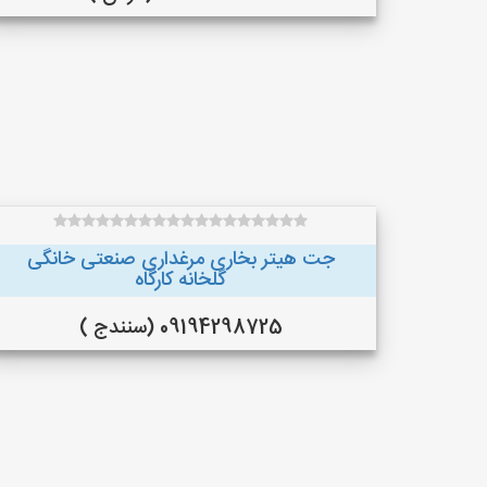
جت هیتر بخاری مرغداری صنعتی خانگی
گلخانه کارگاه
09194298725 (سنندج )