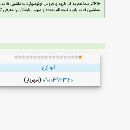
اگر شما هم به کار خرید و فروش،تولید،واردات ماشین آلات
«ماشین آلات یاب» ثبت نام نموده و سپس خودتان را معرفی کن
الو ازن
09004933120
(شهریار)