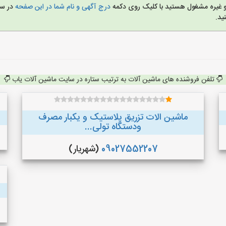
 و غیره مشغول هستید با کلیک روی دکمه
درج آگهی و نام شما در این صفحه
در س
ید.
تلفن فروشنده های ماشین آلات به ترتیب ستاره در سایت ماشین آلات یاب
ماشین الات تزریق پلاستیک و یکبار مصرف
ودستگاه تولی...
09027552207
(شهریار)