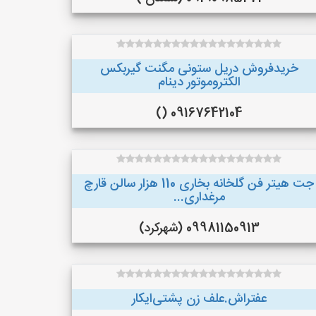
خریدفروش دریل ستونی مگنت گیربکس
الکتروموتور دینام
09167642104 ()
جت هیتر فن گلخانه بخاری 110 هزار سالن قارچ
مرغداری...
09981150913 (شهرکرد)
عفتراش.علف زن پشتی‌ایکار