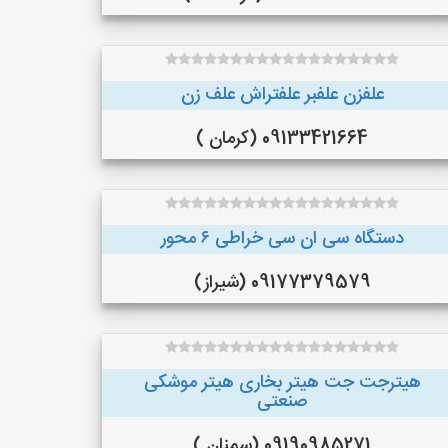
علفزن علفبر علفتراش علف زن
09133421664 (کرمان )
دستگاه سی ان سی خراطی ۶ محور
09177379579 (شیراز)
هیترجت جت هیتر بخاری هیتر موشکی
صنعتی
09190985271 (سمنان )