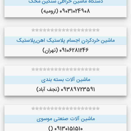
دستگاه ماشین خراطی سنگین محک
09031024908 (ارومیه)
ماشین خردکردن اجسام پلاستیک اهن,پلاستیک
09106281246 (تهران)
ماشین آلات بسته بندی
09389723591 (نجف‌ آباد)
ماشین آلات صنعتی موسوی
09130151510 ()