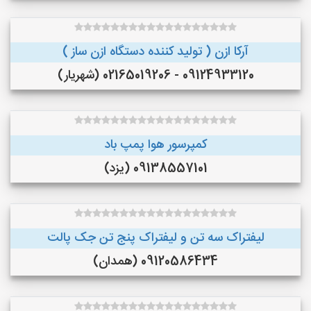
آرکا ازن ( تولید کننده دستگاه ازن ساز )
09124933120 - 02165019206 (شهریار)
کمپرسور هوا پمپ باد
09138557101 (یزد)
لیفتراک سه تن و لیفتراک پنج تن جک پالت
09120586434 (همدان)