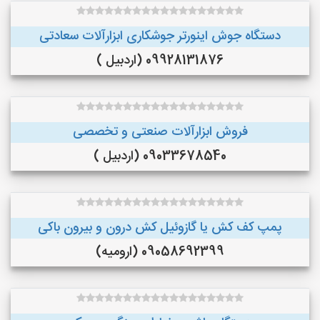
دستگاه جوش اینورتر جوشکاری ابزارآلات سعادتی
09928131876 (اردبیل )
فروش ابزارآلات صنعتی و تخصصی
09033678540 (اردبیل )
پمپ کف کش یا گازوئیل کش درون و بیرون باکی
09058692399 (ارومیه)