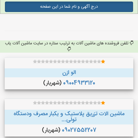
درج آگهی و نام شما در این صفحه
تلفن فروشنده های ماشین آلات به ترتیب ستاره در سایت ماشین آلات یاب
الو ازن
09004933120
(شهریار)
ماشین الات تزریق پلاستیک و یکبار مصرف ودستگاه
تولی...
09027552207
(شهریار)