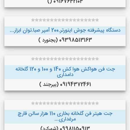
09167642104 ()
دستگاه پیشرفته جوش اینورتر.200 آمپر صبا.توان ابزار...
09398513163 (بجنورد )
جت فن هواکش هوا کش 140 و 100 و 120 گلخانه
دامداری
09194372461 (بیرجند )
جت هیتر فن گلخانه بخاری 110 هزار سالن قارچ
مرغداری...
09981150913 (شهرکرد)