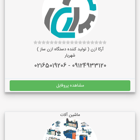
آرکا ازن ( تولید کننده دستگاه ازن ساز )
شهریار
09124933120 - 02165019206
مشاهده پروفایل
ماشین آلات