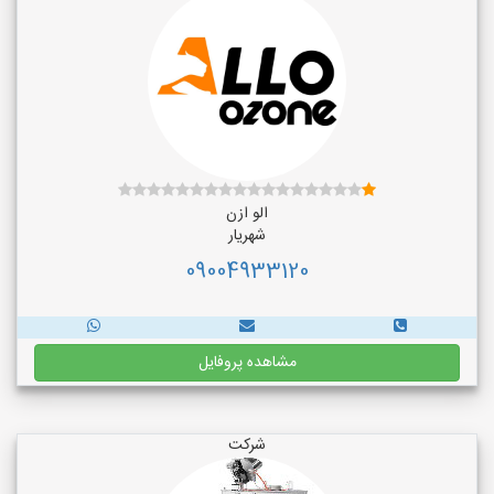
الو ازن
شهریار
09004933120
مشاهده پروفایل
شرکت