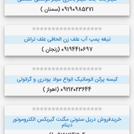
09190985271 (سمنان )
تیغه پمپ آب علف زن الحاقی علف تراش
09194410697 (زنجان )
کیسه پرکن اتوماتیک انواع مواد پودری و گرانولی
09212023644 (اهواز )
خریدفروش دریل ستونی مگنت گیربکس الکتروموتور
دینام