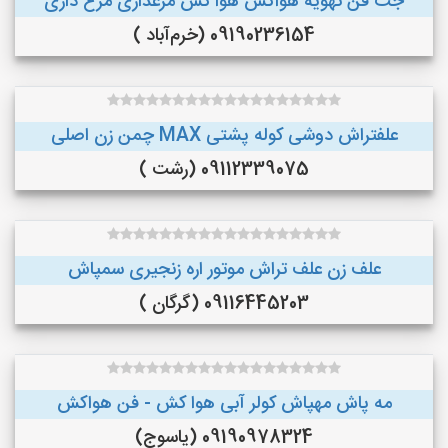
جت فن تهویه هواکش هوا کش مرغداری مرغ داری
09190236154 (خرم‌آباد )
علفتراش دوشی کوله پشتی MAX چمن زن اصلی
09112339075 (رشت )
علف زن علف تراش موتور اره زنجیری سمپاش
09116445203 (گرگان )
مه پاش مهپاش کولر آبی هوا کش - فن هواکش
09190978324 (یاسوج)