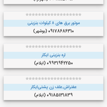
موتور برق های ٨ کیلوات بنزینی
09178686310 (بوشهر)
اره بنزینی ایکار
09931942250 (ایلام)
عفتراش.علف زن پشتی‌ایکار
09185131839 (ایلام)