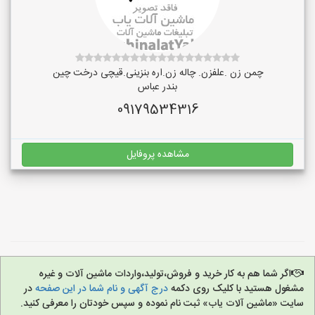
چمن زن .علفزن. چاله زن.اره بنزینی.قیچی درخت چین
بندر عباس
09179534316
مشاهده پروفایل
اگر شما هم به کار خرید و فروش،تولید،واردات ماشین آلات و غیره
مشغول هستید با کلیک روی دکمه
درج آگهی و نام شما در این صفحه
در
سایت «ماشین آلات یاب» ثبت نام نموده و سپس خودتان را معرفی کنید.