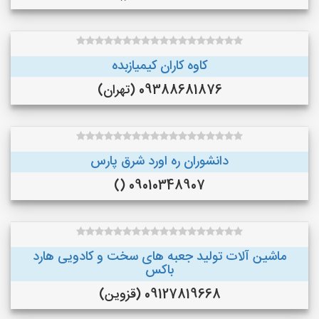
کاوه کاران کیمیازبده
09388681876 (تهران)
دانشوران ره اورد شرق پارس
09010348907 ()
ماشین آلات تولید جعبه های سخت و کادویی هارد
باکس
09127819668 (قزوین)