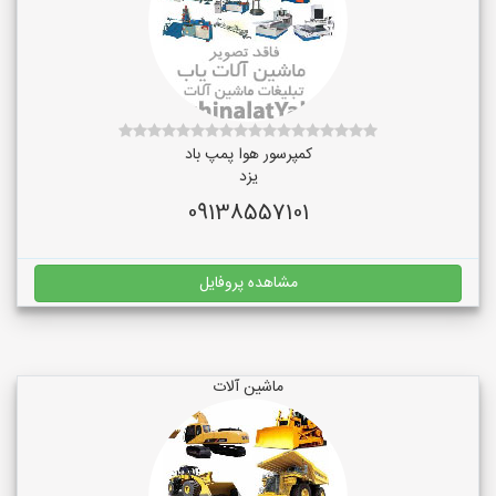
کمپرسور هوا پمپ باد
یزد
09138557101
مشاهده پروفایل
ماشین آلات