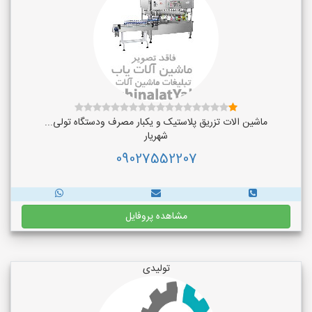
ماشین الات تزریق پلاستیک و یکبار مصرف ودستگاه تولی...
شهریار
09027552207
مشاهده پروفایل
تولیدی