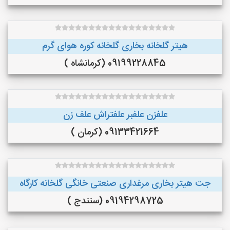
هیتر گلخانه بخاری گلخانه کوره هوای گرم
09199228845 (کرمانشاه )
علفزن علفبر علفتراش علف زن
09133421664 (کرمان )
جت هیتر بخاری مرغداری صنعتی خانگی گلخانه کارگاه
09194298725 (سنندج )