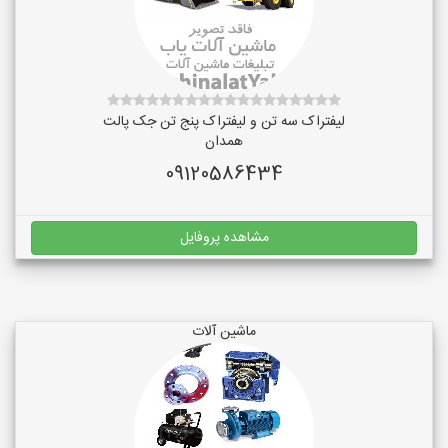
لیفتراک سه تن و لیفتراک پنج تن جک پالت
همدان
09120586434
مشاهده پروفایل
ماشین آلات