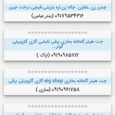
چمن زن .علفزن. چاله زن.اره بنزینی.قیچی درخت چین
09179534316 (بندر عباس)
جت هیتر گلخانه بخاری برقی تابشی گازی گازوییلی
کولر...
09190985712 (اراک )
جت هیتر گلخانه بخاری eig shop گازی گازوییلی برقی
09190961758 (ساری )