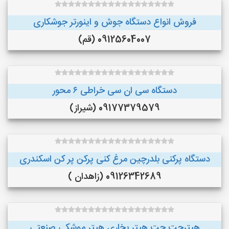
فروش انواع دستگاه جوش و اینورتر جوشکاری
09125604007 (قم)
دستگاه سی ان سی خراطی ۶ محور
09177379579 (شیراز)
دستگاه پرکنی بلدرچین مرغ کنی پرکن پر کن اسکندری
09126342689 (زاهدان )
هیترجت جت هیتر بخاری هیتر موشکی صنعتی